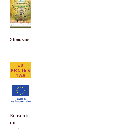
Straipsnis
EU
PROJEK
TAS
Konsorciu
mo