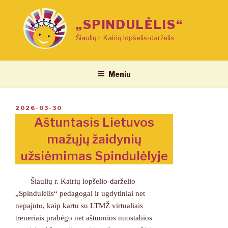
Eiti
prie
„SPINDULĖLIS“
turinio
Šiaulių r. Kairių lopšelis-darželis
Meniu
PASKELBTA
2026-03-30
Aštuntasis Lietuvos
mažųjų žaidynių
užsiėmimas Spindulėlyje
Šiaulių r. Kairių lopšelio-darželio
„Spindulėlis“ pedagogai ir ugdytiniai net
nepajuto, kaip kartu su LTMŽ virtualiais
treneriais prabėgo net aštuonios nuostabios