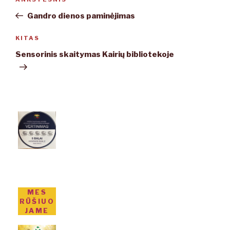
Ankstesnis
tarp
įrašas
Gandro dienos paminėjimas
įrašų
KITAS
Kitas
įrašas
Sensorinis skaitymas Kairių bibliotekoje
MES
RŪŠIUO
JAME