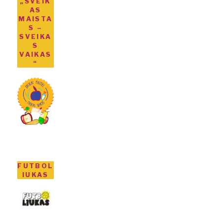
„SVEIK
AS
MAISTA
S –
SVEIKA
S
VAIKAS
“
FUTBOL
IUKAS