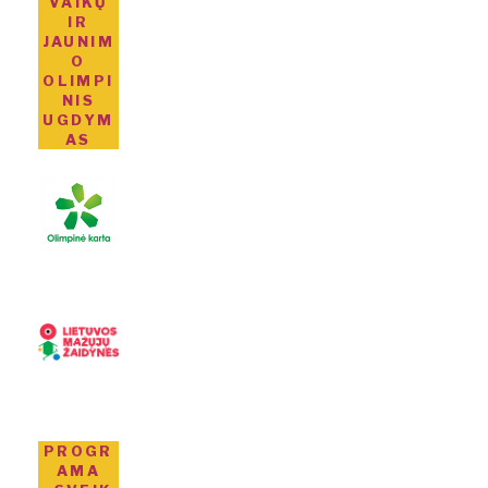
VAIKŲ
IR
JAUNIM
O
OLIMPI
NIS
UGDYM
AS
PROGR
AMA