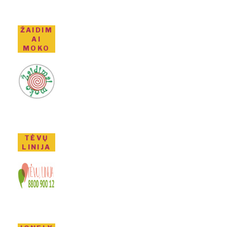
ŽAIDIM
AI
MOKO
TĖVŲ
LINIJA