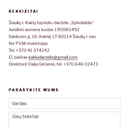
REKVIZITAI
Šiaulių r. Kairių lopšelis-darželis „Spindulėlis“
Juridinio asmens kodas 190085492
Salduvės g. 16, Kairiai, LT-80114 Šiaulių r. sav.
Ne PVM mokėtojas
Tel. +370 41 374242
El. paštas
kairiudarzelis@gmail.com
Direktorė Dalia Gricienė, tel. +370 646 02473
PARAŠYKITE MUMS