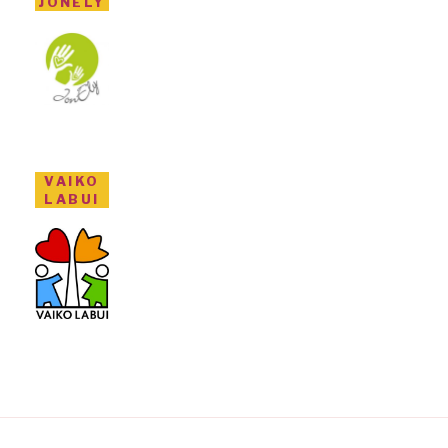
JONELY
VAIKO
LABUI