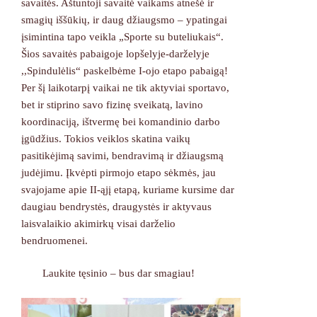
savaitės. Aštuntoji savaitė vaikams atnešė ir
smagių iššūkių, ir daug džiaugsmo – ypatingai
įsimintina tapo veikla „Sporte su buteliukais“.
Šios savaitės pabaigoje lopšelyje-darželyje
,,Spindulėlis“ paskelbėme I-ojo etapo pabaigą!
Per šį laikotarpį vaikai ne tik aktyviai sportavo,
bet ir stiprino savo fizinę sveikatą, lavino
koordinaciją, ištvermę bei komandinio darbo
įgūdžius. Tokios veiklos skatina vaikų
pasitikėjimą savimi, bendravimą ir džiaugsmą
judėjimu. Įkvėpti pirmojo etapo sėkmės, jau
svajojame apie II-ąjį etapą, kuriame kursime dar
daugiau bendrystės, draugystės ir aktyvaus
laisvalaikio akimirkų visai darželio
bendruomenei.
Laukite tęsinio – bus dar smagiau!