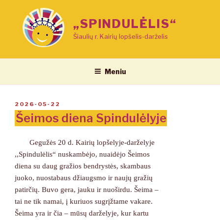
Eiti
prie
„SPINDULĖLIS“
turinio
Šiaulių r. Kairių lopšelis-darželis
Meniu
PASKELBTA
2026-05-22
Šeimos diena Spindulėlyje
Gegužės 20 d. Kairių lopšelyje-darželyje
,,Spindulėlis“ nuskambėjo, nuaidėjo Šeimos
diena su daug gražios bendrystės, skambaus
juoko, nuostabaus džiaugsmo ir naujų gražių
patirčių. Buvo gera, jauku ir nuoširdu. Šeima –
tai ne tik namai, į kuriuos sugrįžtame vakare.
Šeima yra ir čia – mūsų darželyje, kur kartu