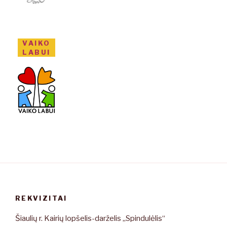
VAIKO
LABUI
REKVIZITAI
Šiaulių r. Kairių lopšelis-darželis „Spindulėlis“