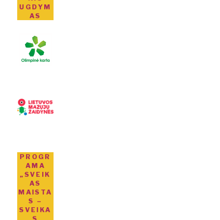
UGDYM
AS
PROGR
AMA
„SVEIK
AS
MAISTA
S –
SVEIKA
S