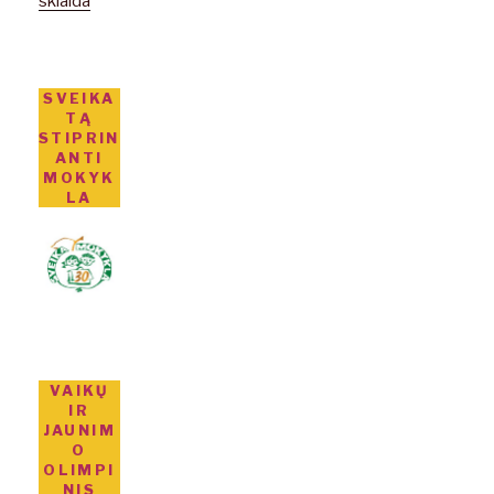
sklaida
SVEIKA
TĄ
STIPRIN
ANTI
MOKYK
LA
VAIKŲ
IR
JAUNIM
O
OLIMPI
NIS