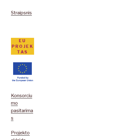
Straipsnis
EU
PROJEK
TAS
Konsorciu
mo
pasitarima
s
Projekto