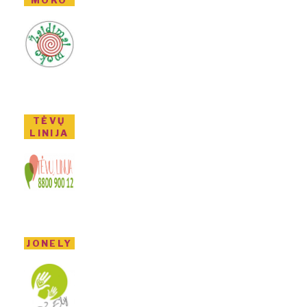
TĖVŲ
LINIJA
JONELY