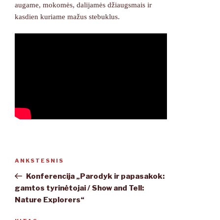
augame, mokomės, dalijamės džiaugsmais ir
kasdien kuriame mažus stebuklus.
Navigacija
ANKSTESNIS
Ankstesnis
tarp
įrašas
Konferencija „Parodyk ir papasakok:
įrašų
gamtos tyrinėtojai / Show and Tell:
Nature Explorers“