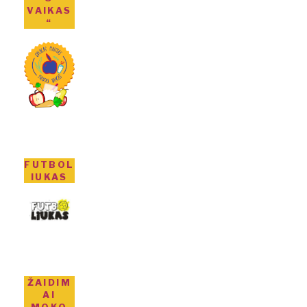
VAIKAS
“
FUTBOL
IUKAS
ŽAIDIM
AI
MOKO