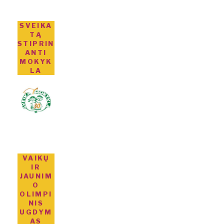
SVEIKA
TĄ
STIPRIN
ANTI
MOKYK
LA
VAIKŲ
IR
JAUNIM
O
OLIMPI
NIS
UGDYM
AS