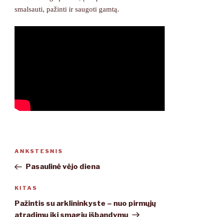
smalsauti, pažinti ir saugoti gamtą.
Navigacija
ANKSTESNIS
Ankstesnis
tarp
įrašas
Pasaulinė vėjo diena
įrašų
KITAS
Kitas
įrašas
Pažintis su arklininkyste – nuo pirmųjų
atradimų iki smagių išbandymų