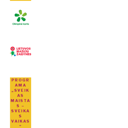
PROGR
AMA
„SVEIK
AS
MAISTA
S –
SVEIKA
S
VAIKAS
“