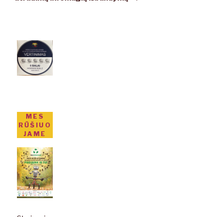
MES
RŪŠIUO
JAME