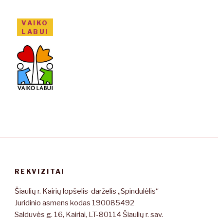
VAIKO
LABUI
REKVIZITAI
Šiaulių r. Kairių lopšelis-darželis „Spindulėlis“
Juridinio asmens kodas 190085492
Salduvės g. 16, Kairiai, LT-80114 Šiaulių r. sav.