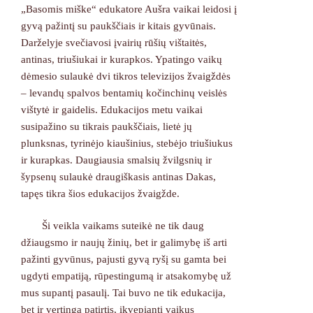
„Basomis miške“ edukatore Aušra vaikai leidosi į
gyvą pažintį su paukščiais ir kitais gyvūnais.
Darželyje svečiavosi įvairių rūšių vištaitės,
antinas, triušiukai ir kurapkos. Ypatingo vaikų
dėmesio sulaukė dvi tikros televizijos žvaigždės
– levandų spalvos bentamių kočinchinų veislės
vištytė ir gaidelis. Edukacijos metu vaikai
susipažino su tikrais paukščiais, lietė jų
plunksnas, tyrinėjo kiaušinius, stebėjo triušiukus
ir kurapkas. Daugiausia smalsių žvilgsnių ir
šypsenų sulaukė draugiškasis antinas Dakas,
tapęs tikra šios edukacijos žvaigžde.
Ši veikla vaikams suteikė ne tik daug
džiaugsmo ir naujų žinių, bet ir galimybę iš arti
pažinti gyvūnus, pajusti gyvą ryšį su gamta bei
ugdyti empatiją, rūpestingumą ir atsakomybę už
mus supantį pasaulį. Tai buvo ne tik edukacija,
bet ir vertinga patirtis, įkvepianti vaikus