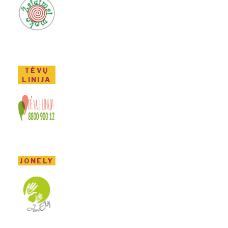
TĖVŲ
LINIJA
JONELY