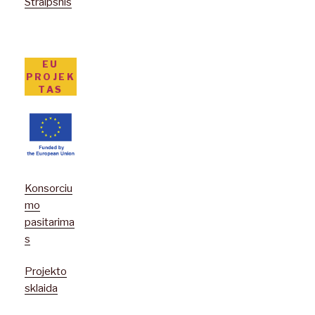
Straipsnis
EU
PROJEK
TAS
Konsorciu
mo
pasitarima
s
Projekto
sklaida