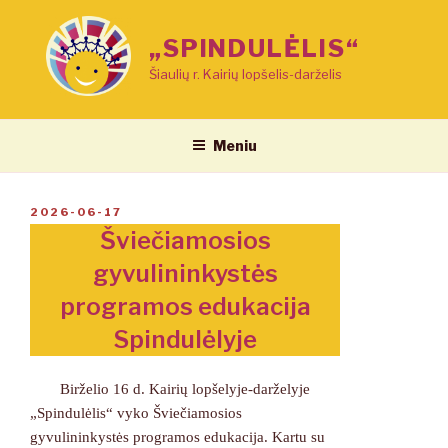
Eiti
prie
„SPINDULĖLIS“
turinio
Šiaulių r. Kairių lopšelis-darželis
Meniu
PASKELBTA
2026-06-17
Šviečiamosios
gyvulininkystės
programos edukacija
Spindulėlyje
Birželio 16 d. Kairių lopšelyje-darželyje
„Spindulėlis“ vyko Šviečiamosios
gyvulininkystės programos edukacija. Kartu su