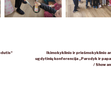
edutis“
Ikimokyklinio ir priešmokyklinio 
ugdytinių konferencija „Parodyk ir pap
/ Show an