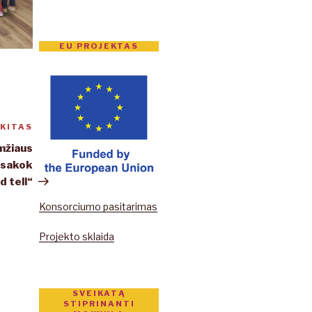
EU PROJEKTAS
KITAS
Kitas
įrašas
amžiaus
asakok
d tell“
Konsorciumo pasitarimas
Projekto sklaida
SVEIKATĄ
STIPRINANTI