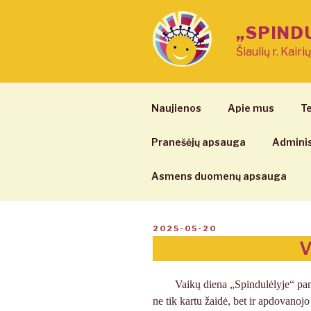
Eiti
prie
„SPIND
turinio
Šiaulių r. Kairi
Naujienos
Apie mus
Te
Pranešėjų apsauga
Adminis
Asmens duomenų apsauga
PASKELBTA
2025-05-20
V
Vaikų diena „Spindulėlyje“ pam
ne tik kartu žaidė, bet ir apdovano