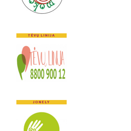
TĖVŲ LINIJA
JONELY