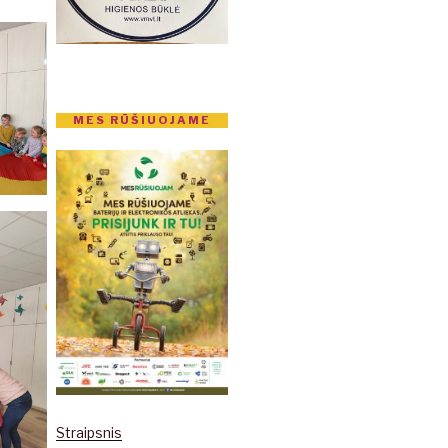
MES RŪŠIUOJAME
Straipsnis