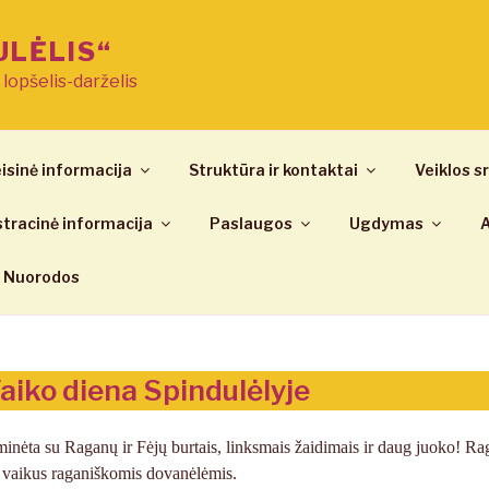
ULĖLIS“
ų lopšelis-darželis
isinė informacija
Struktūra ir kontaktai
Veiklos sr
tracinė informacija
Paslaugos
Ugdymas
A
Nuorodos
aiko diena Spindulėlyje
inėta su Raganų ir Fėjų burtais, linksmais žaidimais ir daug juoko! Ra
jo vaikus raganiškomis dovanėlėmis.