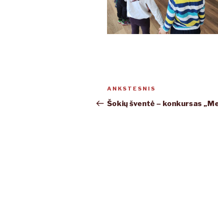
Navigacija
ANKSTESNIS
Ankstesnis
tarp
įrašas
Šokių šventė – konkursas „M
įrašų