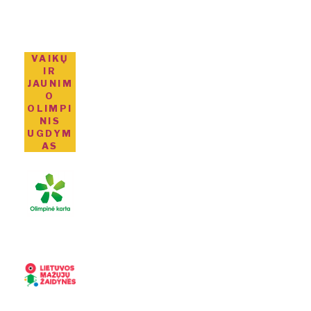
VAIKŲ
IR
JAUNIM
O
OLIMPI
NIS
UGDYM
AS