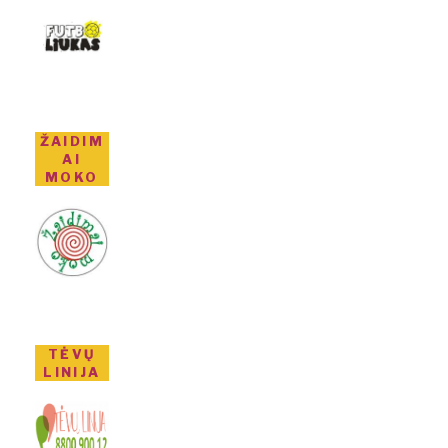
ŽAIDIM
AI
MOKO
TĖVŲ
LINIJA