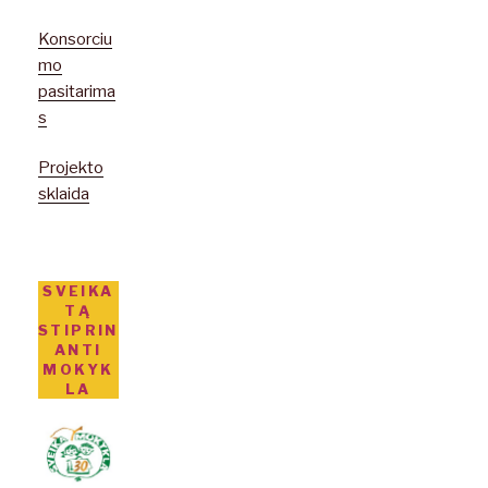
Konsorciu
mo
pasitarima
s
Projekto
sklaida
SVEIKA
TĄ
STIPRIN
ANTI
MOKYK
LA