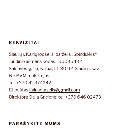
REKVIZITAI
Šiaulių r. Kairių lopšelis-darželis „Spindulėlis“
Juridinio asmens kodas 190085492
Salduvės g. 16, Kairiai, LT-80114 Šiaulių r. sav.
Ne PVM mokėtojas
Tel. +370 41 374242
El. paštas
kairiudarzelis@gmail.com
Direktorė Dalia Gricienė, tel. +370 646 02473
PARAŠYKITE MUMS