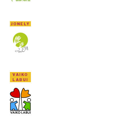
JONELY
VAIKO
LABUI