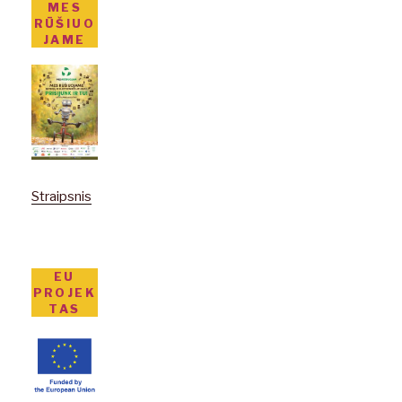
MES
RŪŠIUO
JAME
Straipsnis
EU
PROJEK
TAS