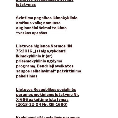
įstatymas
Švietimo pagalbos ikimokyklinio
amžiaus vaiką namuose
auginančiai šeimai teikimo
tvarkos aprašas
Lietuvos higienos Normos HN
75:2016 „Įstaiga,vykdanti
ikimokyklinio ir (ar)
priešmokyklinio ugdymo
programą. Bendrieji sveikatos
saugos reikalavimai“ patvirtinimo
pakeitimas
Lietuvos Respublikos socialinės
paramos mokiniams įstatymo Nr.
X-686 pakeitimo įstatymas
(2018-12-04 Nr. XIII-1690)
Kreipimosi dėl socialinės paramos