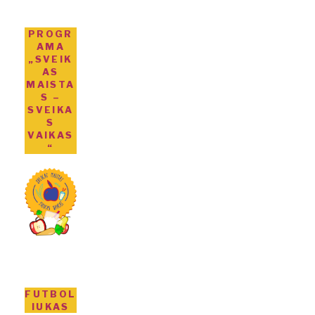
PROGR
AMA
„SVEIK
AS
MAISTA
S –
SVEIKA
S
VAIKAS
“
FUTBOL
IUKAS