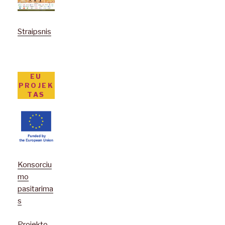
Straipsnis
EU
PROJEK
TAS
Konsorciu
mo
pasitarima
s
Projekto