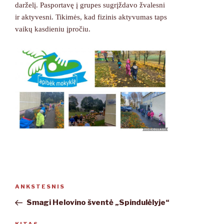
darželį. Pasportavę į grupes sugrįždavo žvalesni
ir aktyvesni. Tikimės, kad fizinis aktyvumas taps
vaikų kasdieniu įpročiu.
Navigacija
ANKSTESNIS
Ankstesnis
tarp
įrašas
Smagi Helovino šventė „Spindulėlyje“
įrašų