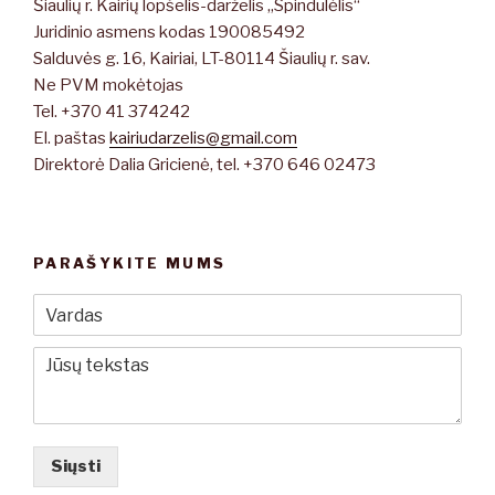
Šiaulių r. Kairių lopšelis-darželis „Spindulėlis“
Juridinio asmens kodas 190085492
Salduvės g. 16, Kairiai, LT-80114 Šiaulių r. sav.
Ne PVM mokėtojas
Tel. +370 41 374242
El. paštas
kairiudarzelis@gmail.com
Direktorė Dalia Gricienė, tel. +370 646 02473
PARAŠYKITE MUMS
Siųsti