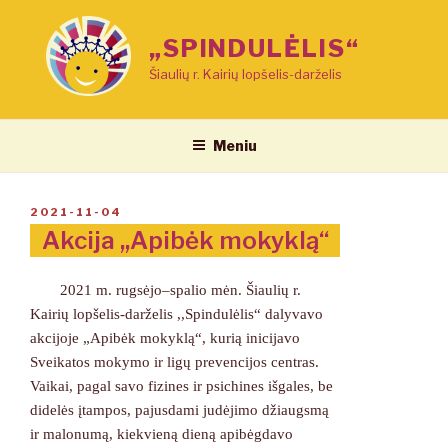
Eiti
prie
„SPINDULĖLIS“
turinio
Šiaulių r. Kairių lopšelis-darželis
Meniu
PASKELBTA
2021-11-04
Akcija ,,Apibėk mokyklą“
2021 m. rugsėjo­–spalio mėn. Šiaulių r.
Kairių lopšelis-darželis ,,Spindulėlis“ dalyvavo
akcijoje „Apibėk mokyklą“, kurią inicijavo
Sveikatos mokymo ir ligų prevencijos centras.
Vaikai, pagal savo fizines ir psichines išgales, be
didelės įtampos, pajusdami judėjimo džiaugsmą
ir malonumą, kiekvieną dieną apibėgdavo