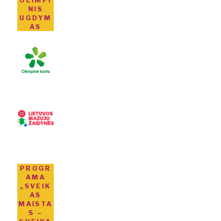
OLIMPI
NIS
UGDYM
AS
PROGR
AMA
„SVEIK
AS
MAISTA
S –