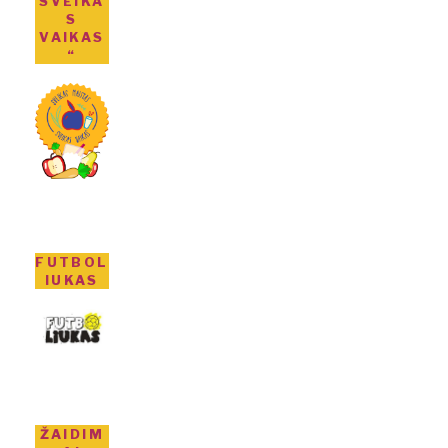
SVEIKA
S
VAIKAS
“
FUTBOL
IUKAS
ŽAIDIM