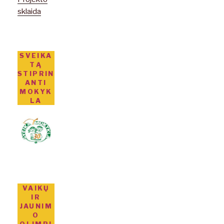
sklaida
SVEIKA
TĄ
STIPRIN
ANTI
MOKYK
LA
VAIKŲ
IR
JAUNIM
O