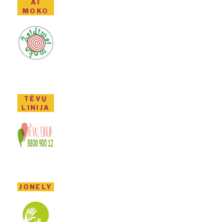
AI
MOKO
TĖVŲ
LINIJA
JONELY