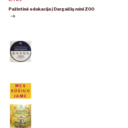
KITAS
Kitas
įrašas
Pažintinė edukacija į Dargaičių mini ZOO
MES
RŪŠIUO
JAME