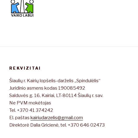
REKVIZITAI
Šiaulių r. Kairių lopšelis-darželis „Spindulėlis“
Juridinio asmens kodas 190085492
Salduvės g. 16, Kairiai, LT-80114 Šiaulių r. sav.
Ne PVM mokėtojas
Tel. +370 41 374242
El. paštas
kairiudarzelis@gmail.com
Direktorė Dalia Gricienė, tel. +370 646 02473