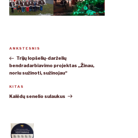
Navigacija
ANKSTESNIS
Ankstesnis
tarp
įrašas
Trijų lopšelių-darželių
įrašų
bendradarbiavimo projektas ,,Žinau,
noriu sužinoti, sužinojau“
KITAS
Kitas
įrašas
Kalėdų senelio sulaukus