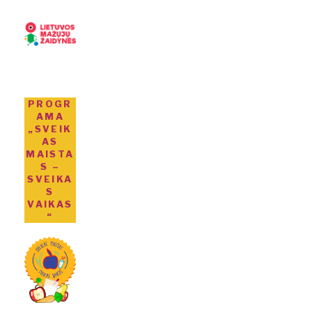
PROGR
AMA
„SVEIK
AS
MAISTA
S –
SVEIKA
S
VAIKAS
“