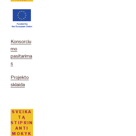
Konsorciu
mo
pasitarima
s
Projekto
sklaida
SVEIKA
TĄ
STIPRIN
ANTI
MOKYK