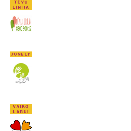
TĖVŲ
LINIJA
JONELY
VAIKO
LABUI