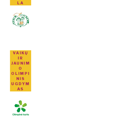
LA
VAIKŲ
IR
JAUNIM
O
OLIMPI
NIS
UGDYM
AS