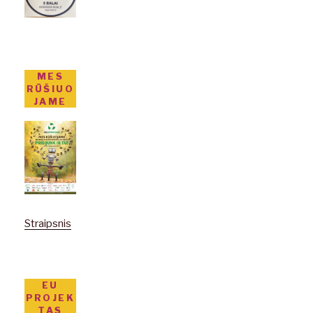
MES
RŪŠIUO
JAME
Straipsnis
EU
PROJEK
TAS