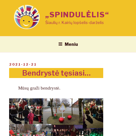
Eiti
prie
„SPINDULĖLIS“
turinio
Šiaulių r. Kairių lopšelis-darželis
Meniu
PASKELBTA
2021-12-21
Bendrystė tęsiasi…
Mūsų graži bendrystė.