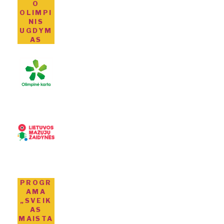
O
OLIMPI
NIS
UGDYM
AS
PROGR
AMA
„SVEIK
AS
MAISTA