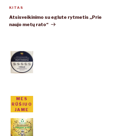
KITAS
Kitas
įrašas
Atsisveikinimo su eglute rytmetis ,,Prie
naujo metų rato“
MES
RŪŠIUO
JAME