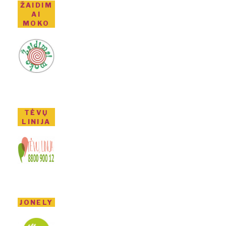
ŽAIDIM
AI
MOKO
TĖVŲ
LINIJA
JONELY