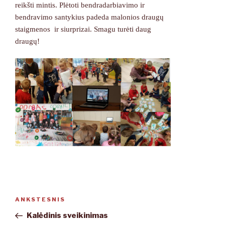
reikšti mintis. Plėtoti bendradarbiavimo ir
bendravimo santykius padeda malonios draugų
staigmenos ir siurprizai. Smagu turėti daug
draugų!
Navigacija
ANKSTESNIS
Ankstesnis
tarp
įrašas
Kalėdinis sveikinimas
įrašų