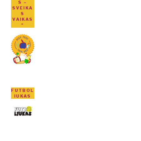
S –
SVEIKA
S
VAIKAS
“
FUTBOL
IUKAS