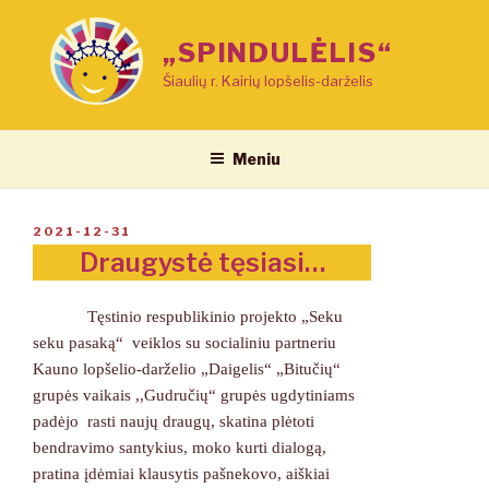
Eiti
prie
„SPINDULĖLIS“
turinio
Šiaulių r. Kairių lopšelis-darželis
Meniu
PASKELBTA
2021-12-31
Draugystė tęsiasi…
Tęstinio respublikinio projekto „Seku
seku pasaką“ veiklos su socialiniu partneriu
Kauno lopšelio-darželio „Daigelis“ „Bitučių“
grupės vaikais ,,Gudručių“ grupės ugdytiniams
padėjo rasti naujų draugų, skatina plėtoti
bendravimo santykius, moko kurti dialogą,
pratina įdėmiai klausytis pašnekovo, aiškiai