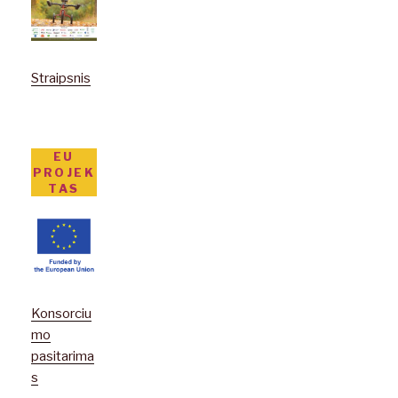
Straipsnis
EU
PROJEK
TAS
Konsorciu
mo
pasitarima
s