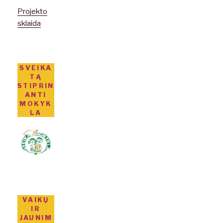
Projekto
sklaida
SVEIKA
TĄ
STIPRIN
ANTI
MOKYK
LA
VAIKŲ
IR
JAUNIM