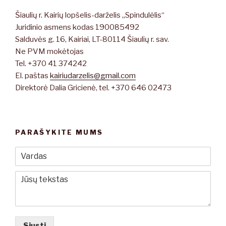
Šiaulių r. Kairių lopšelis-darželis „Spindulėlis“
Juridinio asmens kodas 190085492
Salduvės g. 16, Kairiai, LT-80114 Šiaulių r. sav.
Ne PVM mokėtojas
Tel. +370 41 374242
El. paštas
kairiudarzelis@gmail.com
Direktorė Dalia Gricienė, tel. +370 646 02473
PARAŠYKITE MUMS
Siųsti