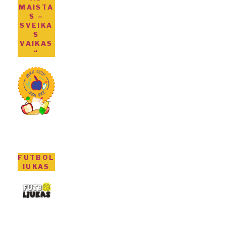
MAISTA
S –
SVEIKA
S
VAIKAS
“
FUTBOL
IUKAS