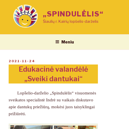
Eiti
prie
„SPINDULĖLIS“
turinio
Šiaulių r. Kairių lopšelis-darželis
Meniu
PASKELBTA
2021-11-24
Edukacinė valandėlė
,,Sveiki dantukai“
Lopšelio-darželio „Spindulėlis“ visuomenės
sveikatos specialistė Indrė su vaikais diskutavo
apie dantukų priežiūrą, mokėsi juos taisyklingai
prižiūrėti.