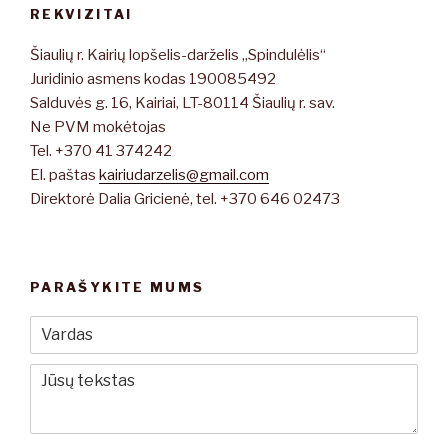
REKVIZITAI
Šiaulių r. Kairių lopšelis-darželis „Spindulėlis“
Juridinio asmens kodas 190085492
Salduvės g. 16, Kairiai, LT-80114 Šiaulių r. sav.
Ne PVM mokėtojas
Tel. +370 41 374242
El. paštas
kairiudarzelis@gmail.com
Direktorė Dalia Gricienė, tel. +370 646 02473
PARAŠYKITE MUMS