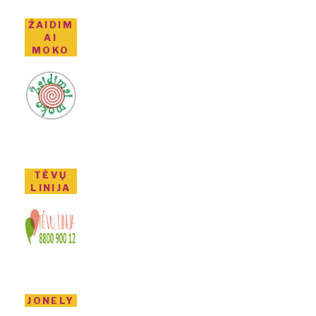
ŽAIDIM
AI
MOKO
TĖVŲ
LINIJA
JONELY