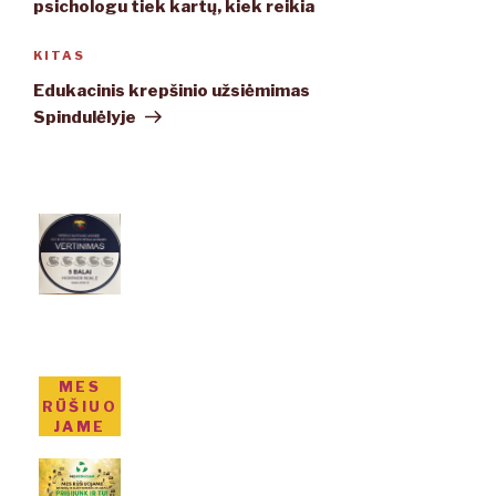
psichologu tiek kartų, kiek reikia
KITAS
Kitas
įrašas
Edukacinis krepšinio užsiėmimas
Spindulėlyje
MES
RŪŠIUO
JAME