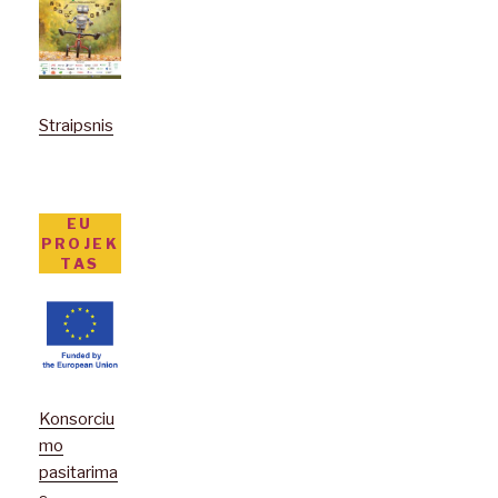
Straipsnis
EU
PROJEK
TAS
Konsorciu
mo
pasitarima