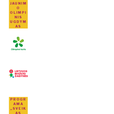
JAUNIM
O
OLIMPI
NIS
UGDYM
AS
PROGR
AMA
„SVEIK
AS