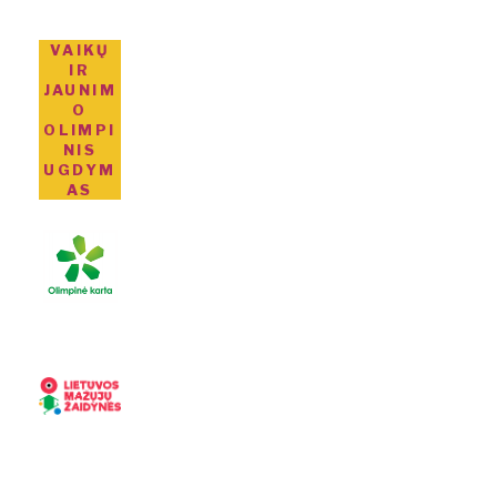
VAIKŲ
IR
JAUNIM
O
OLIMPI
NIS
UGDYM
AS