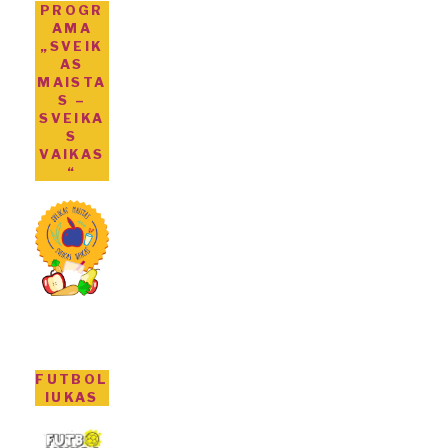
PROGR
AMA
„SVEIK
AS
MAISTA
S –
SVEIKA
S
VAIKAS
“
FUTBOL
IUKAS