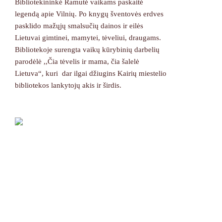
Bibliotekininkė Ramutė vaikams paskaitė
legendą apie Vilnių. Po knygų šventovės erdves
pasklido mažųjų smalsučių dainos ir eilės
Lietuvai gimtinei, mamytei, tėveliui, draugams.
Bibliotekoje surengta vaikų kūrybinių darbelių
parodėlė ,,Čia tėvelis ir mama, čia šalelė
Lietuva“, kuri dar ilgai džiugins Kairių miestelio
bibliotekos lankytojų akis ir širdis.