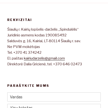
REKVIZITAI
Šiaulių r. Kairių lopšelis-darželis „Spindulėlis“
Juridinio asmens kodas 190085492
Salduvės g. 16, Kairiai, LT-80114 Šiaulių r. sav.
Ne PVM mokėtojas
Tel. +370 41 374242
El. paštas
kairiudarzelis@gmail.com
Direktorė Dalia Gricienė, tel. +370 646 02473
PARAŠYKITE MUMS