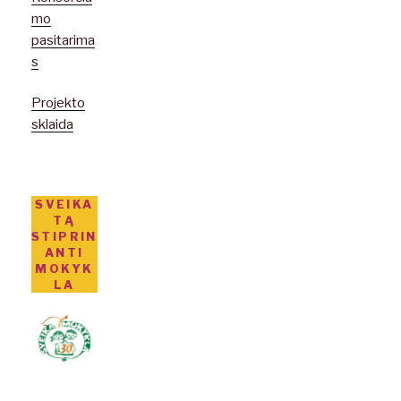
mo
pasitarima
s
Projekto
sklaida
SVEIKA
TĄ
STIPRIN
ANTI
MOKYK
LA