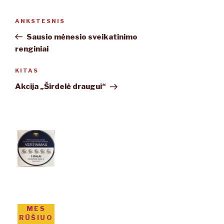
Navigacija
ANKSTESNIS
Ankstesnis
tarp
įrašas
Sausio mėnesio sveikatinimo
įrašų
renginiai
KITAS
Kitas
įrašas
Akcija „Širdelė draugui“
MES
RŪŠIUO