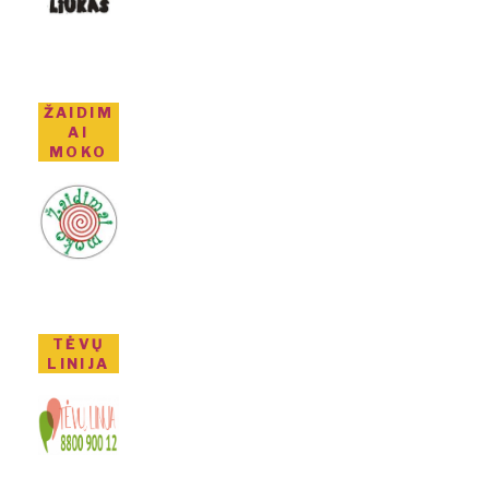
ŽAIDIM
AI
MOKO
TĖVŲ
LINIJA