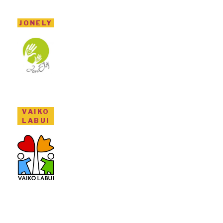
JONELY
VAIKO
LABUI