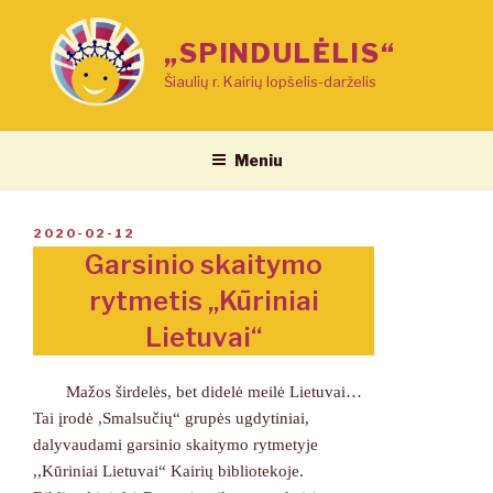
Eiti
prie
„SPINDULĖLIS“
turinio
Šiaulių r. Kairių lopšelis-darželis
Meniu
PASKELBTA
2020-02-12
Garsinio skaitymo
rytmetis „Kūriniai
Lietuvai“
Mažos širdelės, bet didelė meilė Lietuvai…
Tai įrodė ,Smalsučių“ grupės ugdytiniai,
dalyvaudami garsinio skaitymo rytmetyje
,,Kūriniai Lietuvai“ Kairių bibliotekoje.