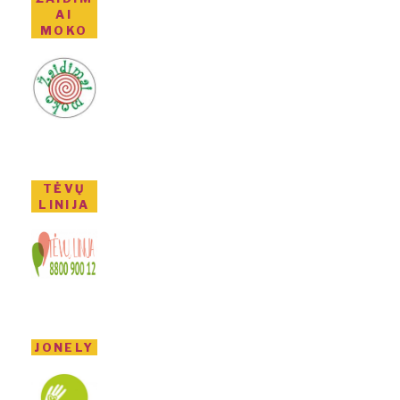
AI
MOKO
TĖVŲ
LINIJA
JONELY