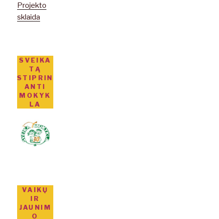
Projekto
sklaida
SVEIKA
TĄ
STIPRIN
ANTI
MOKYK
LA
VAIKŲ
IR
JAUNIM
O