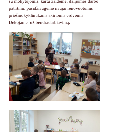
su mokytojomis, kartu žaidėme, dalijomės darbo
patirtimi, pasidžiaugėme naujai renovuotomis
priešmokyklinukams skirtomis erdvėmis.
Dėkojame už bendradarbiavimą.