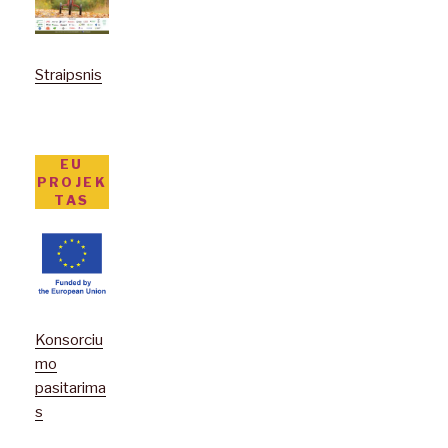
Straipsnis
EU
PROJEK
TAS
Konsorciu
mo
pasitarima
s