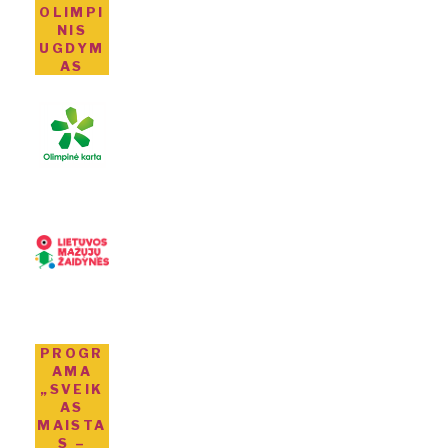
OLIMPI
NIS
UGDYM
AS
PROGR
AMA
„SVEIK
AS
MAISTA
S –