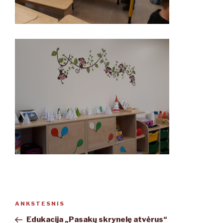
Navigacija
ANKSTESNIS
Ankstesnis
tarp
įrašas
Edukacija „Pasakų skrynelę atvėrus“