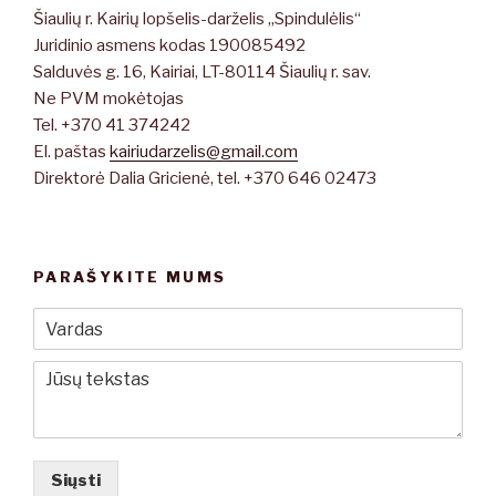
Šiaulių r. Kairių lopšelis-darželis „Spindulėlis“
Juridinio asmens kodas 190085492
Salduvės g. 16, Kairiai, LT-80114 Šiaulių r. sav.
Ne PVM mokėtojas
Tel. +370 41 374242
El. paštas
kairiudarzelis@gmail.com
Direktorė Dalia Gricienė, tel. +370 646 02473
PARAŠYKITE MUMS
Siųsti