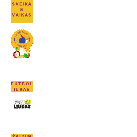
SVEIKA
S
VAIKAS
“
FUTBOL
IUKAS
ŽAIDIM