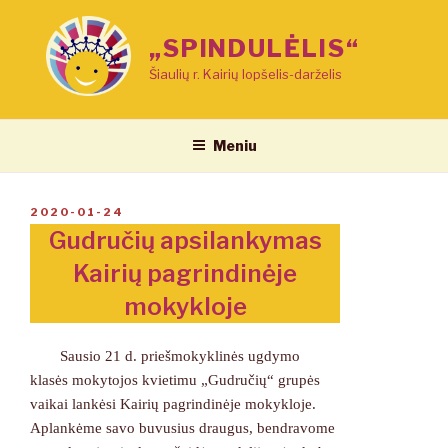
Eiti
prie
„SPINDULĖLIS“
turinio
Šiaulių r. Kairių lopšelis-darželis
Meniu
PASKELBTA
2020-01-24
Gudručių apsilankymas
Kairių pagrindinėje
mokykloje
Sausio 21 d. priešmokyklinės ugdymo
klasės mokytojos kvietimu „Gudručių“ grupės
vaikai lankėsi Kairių pagrindinėje mokykloje.
Aplankėme savo buvusius draugus, bendravome