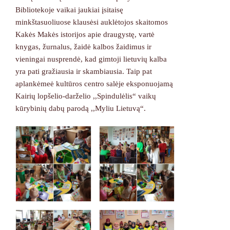
Bibliotekoje vaikai jaukiai įsitaisę
minkštasuoliuose klausėsi auklėtojos skaitomos
Kakės Makės istorijos apie draugystę, vartė
knygas, žurnalus, žaidė kalbos žaidimus ir
vieningai nusprendė, kad gimtoji lietuvių kalba
yra pati gražiausia ir skambiausia. Taip pat
aplankėmeė kultūros centro salėje eksponuojamą
Kairių lopšelio-darželio ,,Spindulėlis“ vaikų
kūrybinių dabų parodą ,,Myliu Lietuvą“.