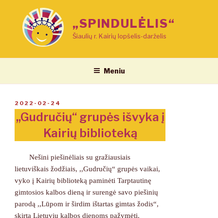
Eiti
prie
„SPINDULĖLIS“
turinio
Šiaulių r. Kairių lopšelis-darželis
Meniu
PASKELBTA
2022-02-24
,,Gudručių“ grupės išvyka į
Kairių biblioteką
Nešini piešinėliais su gražiausiais
lietuviškais žodžiais, ,,Gudručių“ grupės vaikai,
vyko į Kairių biblioteką paminėti Tarptautinę
gimtosios kalbos dieną ir surengė savo piešinių
parodą ,,Lūpom ir širdim ištartas gimtas žodis“,
skirtą Lietuvių kalbos dienoms pažymėti.