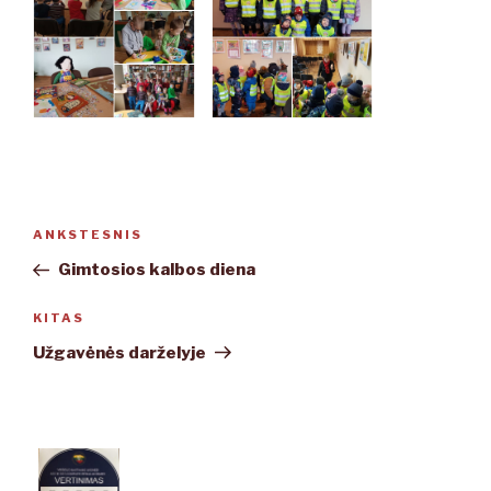
Navigacija
ANKSTESNIS
Ankstesnis
tarp
įrašas
Gimtosios kalbos diena
įrašų
KITAS
Kitas
įrašas
Užgavėnės darželyje