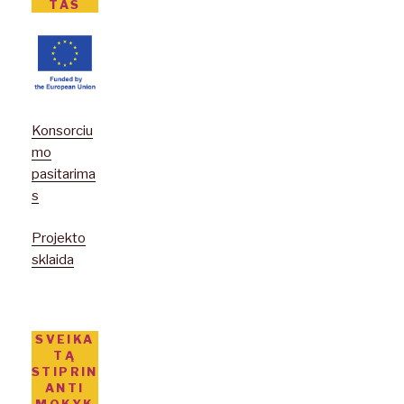
TAS
Konsorciu
mo
pasitarima
s
Projekto
sklaida
SVEIKA
TĄ
STIPRIN
ANTI