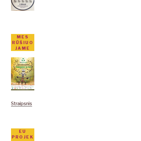
MES
RŪŠIUO
JAME
Straipsnis
EU
PROJEK