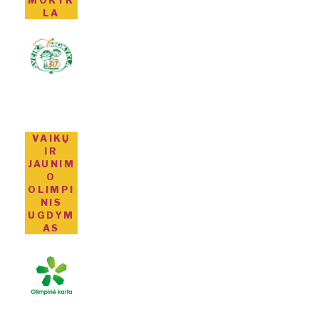
MOKYK
LA
VAIKŲ
IR
JAUNIM
O
OLIMPI
NIS
UGDYM
AS