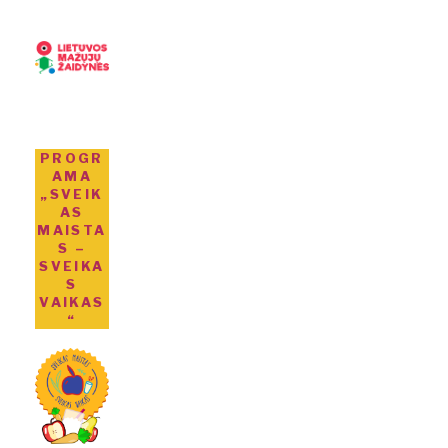
PROGR
AMA
„SVEIK
AS
MAISTA
S –
SVEIKA
S
VAIKAS
“