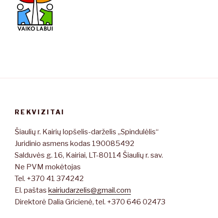
REKVIZITAI
Šiaulių r. Kairių lopšelis-darželis „Spindulėlis“
Juridinio asmens kodas 190085492
Salduvės g. 16, Kairiai, LT-80114 Šiaulių r. sav.
Ne PVM mokėtojas
Tel. +370 41 374242
El. paštas
kairiudarzelis@gmail.com
Direktorė Dalia Gricienė, tel. +370 646 02473