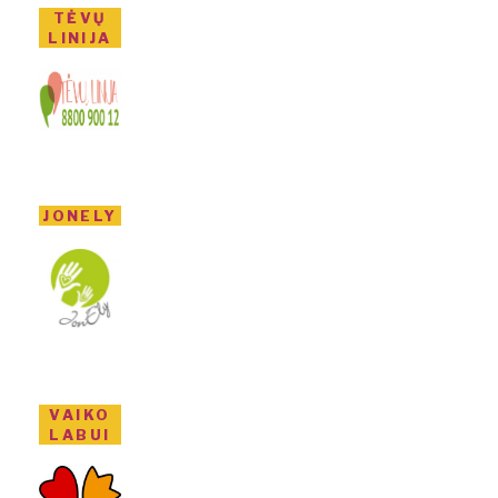
TĖVŲ
LINIJA
JONELY
VAIKO
LABUI