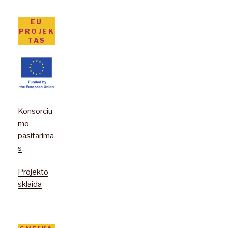
EU
PROJEK
TAS
Konsorciu
mo
pasitarima
s
Projekto
sklaida