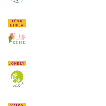
TĖVŲ
LINIJA
JONELY
VAIKO