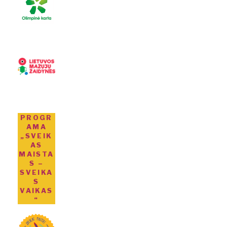
PROGR
AMA
„SVEIK
AS
MAISTA
S –
SVEIKA
S
VAIKAS
“