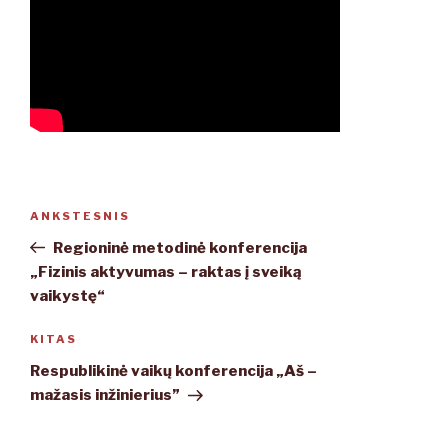
Navigacija
ANKSTESNIS
Ankstesnis
tarp
įrašas
Regioninė metodinė konferencija
įrašų
„Fizinis aktyvumas – raktas į sveiką
vaikystę“
KITAS
Kitas
įrašas
Respublikinė vaikų konferencija „Aš –
mažasis inžinierius”