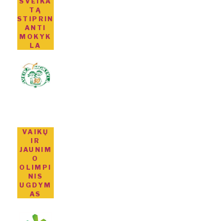
SVEIKA
TĄ
STIPRIN
ANTI
MOKYK
LA
VAIKŲ
IR
JAUNIM
O
OLIMPI
NIS
UGDYM
AS