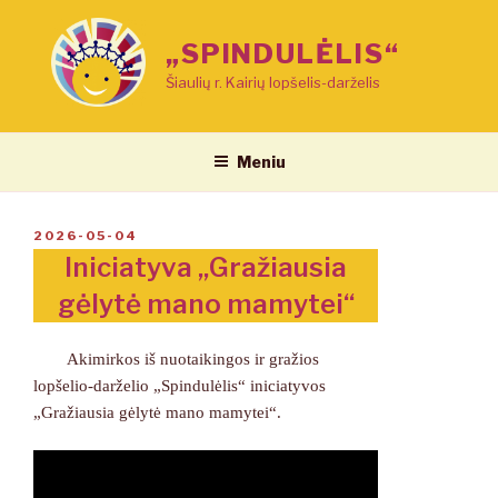
Eiti
prie
„SPINDULĖLIS“
turinio
Šiaulių r. Kairių lopšelis-darželis
Meniu
PASKELBTA
2026-05-04
Iniciatyva „Gražiausia
gėlytė mano mamytei“
Akimirkos iš nuotaikingos ir gražios
lopšelio-darželio „Spindulėlis“ iniciatyvos
„Gražiausia gėlytė mano mamytei“.