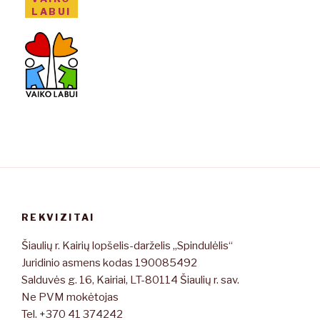
LABUI
REKVIZITAI
Šiaulių r. Kairių lopšelis-darželis „Spindulėlis“
Juridinio asmens kodas 190085492
Salduvės g. 16, Kairiai, LT-80114 Šiaulių r. sav.
Ne PVM mokėtojas
Tel. +370 41 374242