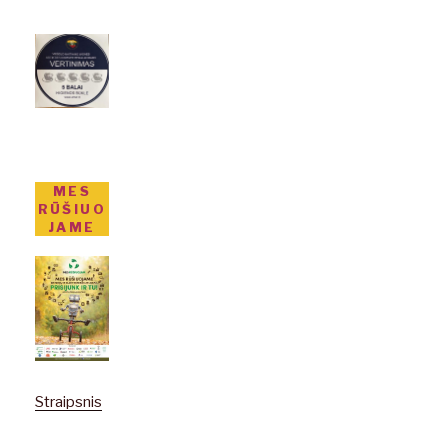
MES
RŪŠIUO
JAME
Straipsnis