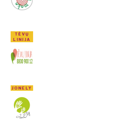
TĖVŲ
LINIJA
JONELY