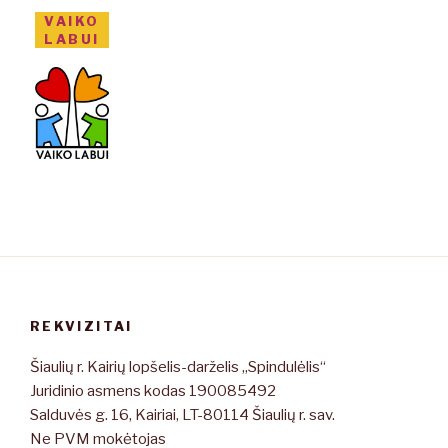
VAIKO
LABUI
REKVIZITAI
Šiaulių r. Kairių lopšelis-darželis „Spindulėlis“
Juridinio asmens kodas 190085492
Salduvės g. 16, Kairiai, LT-80114 Šiaulių r. sav.
Ne PVM mokėtojas