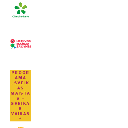
PROGR
AMA
„SVEIK
AS
MAISTA
S –
SVEIKA
S
VAIKAS
“