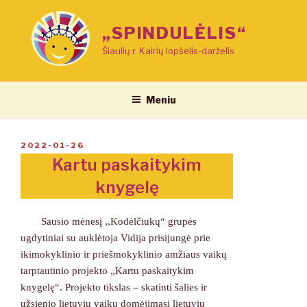
Eiti
prie
„SPINDULĖLIS“
turinio
Šiaulių r. Kairių lopšelis-darželis
Meniu
PASKELBTA
2022-01-26
Kartu paskaitykim
knygelę
Sausio mėnesį ,,Kodėlčiukų“ grupės
ugdytiniai su auklėtoja Vidija prisijungė prie
ikimokyklinio ir priešmokyklinio amžiaus vaikų
tarptautinio projekto „Kartu paskaitykim
knygelę“. Projekto tikslas – skatinti šalies ir
užsienio lietuvių vaikų domėjimąsi lietuvių