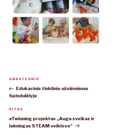
Navigacija
ANKSTESNIS
Ankstesnis
tarp
įrašas
Edukacinis tinklinio užsiėmimas
įrašų
Spindulėlyje
KITAS
Kitas
įrašas
eTwinning projektas ,,Augu sveikas ir
laimingas STEAM veiklose“