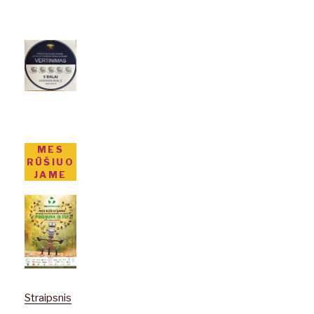
MES
RŪŠIUO
JAME
Straipsnis