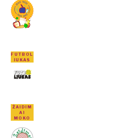
FUTBOL
IUKAS
ŽAIDIM
AI
MOKO