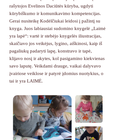
rašytojos Evelinos Daciūtės kūryba, ugdyti
kūrybiškumo ir komunikavimo kompetencijas.
Gerai nusiteikę Kodėlčiukai leidosi į pažintį su
knyga. Juos labiausiai sudomino knygelė „Laimė
yra lapė“: vartė ir stebėjo knygelės iliustracijas,
skaičiavo jos veikėjus, lygino, aiškinosi, kaip iš
pagaliukų padaryti lapę, konstravo ir tapė,
klijavo nosį ir akytes, kol pasigamino kiekvienas
savo laputę. Veikdami drauge, vaikai dalyvavo
įvairiose veiklose ir patyrė įdomius nuotykius, o
tai ir yra LAIMĖ.