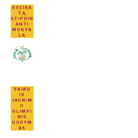
SVEIKA
TĄ
STIPRIN
ANTI
MOKYK
LA
VAIKŲ
IR
JAUNIM
O
OLIMPI
NIS
UGDYM
AS