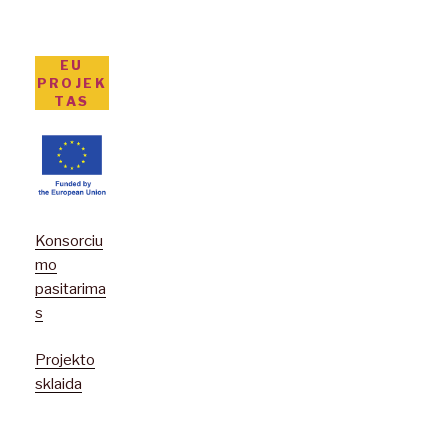
EU
PROJEK
TAS
Konsorciu
mo
pasitarima
s
Projekto
sklaida