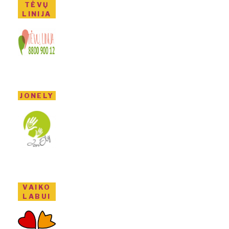
TĖVŲ
LINIJA
JONELY
VAIKO
LABUI