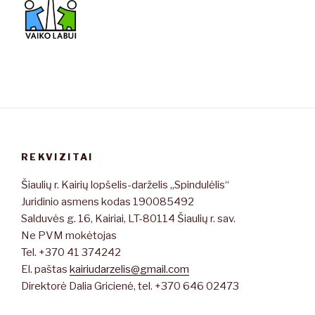
REKVIZITAI
Šiaulių r. Kairių lopšelis-darželis „Spindulėlis“
Juridinio asmens kodas 190085492
Salduvės g. 16, Kairiai, LT-80114 Šiaulių r. sav.
Ne PVM mokėtojas
Tel. +370 41 374242
El. paštas
kairiudarzelis@gmail.com
Direktorė Dalia Gricienė, tel. +370 646 02473