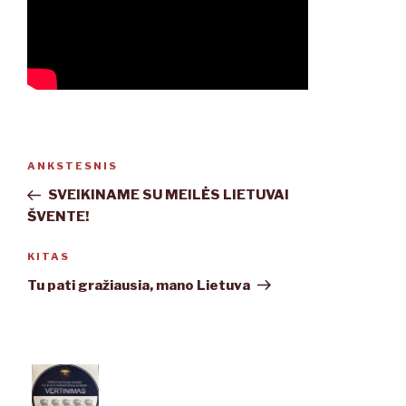
Navigacija
ANKSTESNIS
Ankstesnis
tarp
įrašas
SVEIKINAME SU MEILĖS LIETUVAI
įrašų
ŠVENTE!
KITAS
Kitas
įrašas
Tu pati gražiausia, mano Lietuva