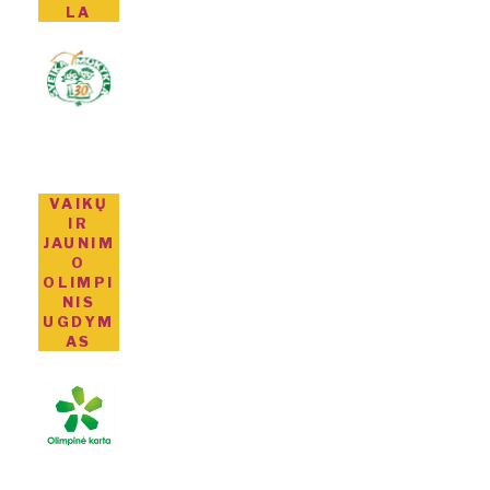
LA
VAIKŲ
IR
JAUNIM
O
OLIMPI
NIS
UGDYM
AS