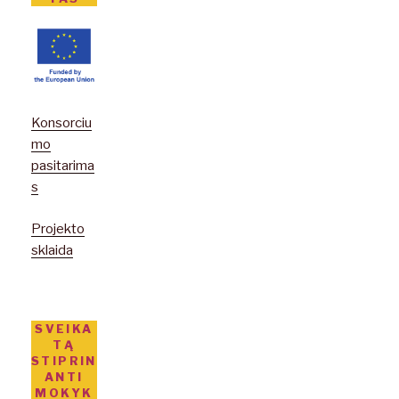
Konsorciu
mo
pasitarima
s
Projekto
sklaida
SVEIKA
TĄ
STIPRIN
ANTI
MOKYK