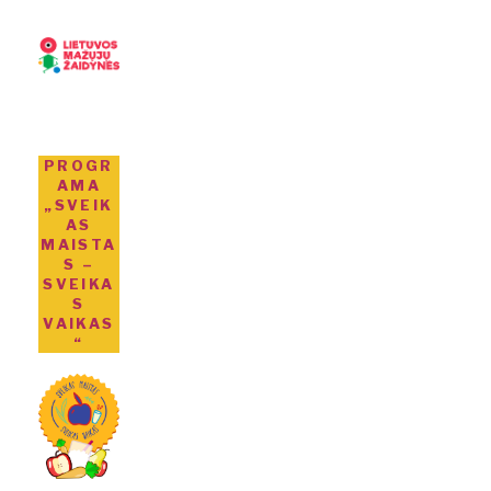
PROGR
AMA
„SVEIK
AS
MAISTA
S –
SVEIKA
S
VAIKAS
“