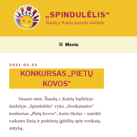
Eiti
prie
„SPINDULĖLIS“
turinio
Šiaulių r. Kairių lopšelis-darželis
Meniu
PASKELBTA
2021-02-23
KONKURSAS „PIETŲ
KOVOS“
Vasario mėn. Šiaulių r. Kairių lopšelyje-
darželyje „Spindulėlis“ vyko „Sveikatiados“
konkursas „Pietų kovos“, kurio tikslas – suteikti
vaikams žinių ir praktinių įgūdžių apie sveikatą,
mitybą.