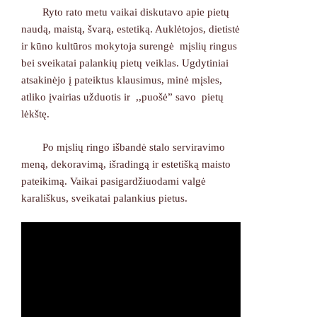
Ryto rato metu vaikai diskutavo apie pietų
naudą, maistą, švarą, estetiką. Auklėtojos, dietistė
ir kūno kultūros mokytoja surengė mįslių ringus
bei sveikatai palankių pietų veiklas. Ugdytiniai
atsakinėjo į pateiktus klausimus, minė mįsles,
atliko įvairias užduotis ir ,,puošė” savo pietų
lėkštę.
Po mįslių ringo išbandė stalo serviravimo
meną, dekoravimą, išradingą ir estetišką maisto
pateikimą. Vaikai pasigardžiuodami valgė
karališkus, sveikatai palankius pietus.