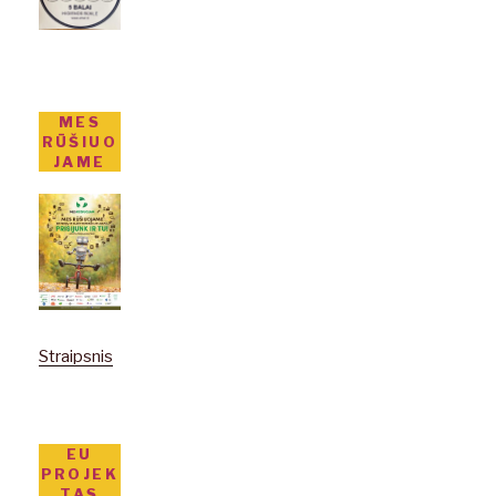
MES
RŪŠIUO
JAME
Straipsnis
EU
PROJEK
TAS