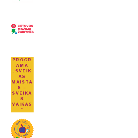
PROGR
AMA
„SVEIK
AS
MAISTA
S –
SVEIKA
S
VAIKAS
“