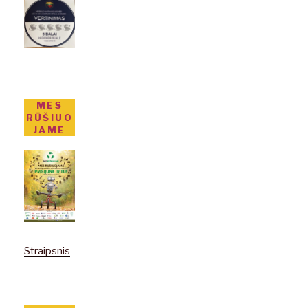
MES
RŪŠIUO
JAME
Straipsnis