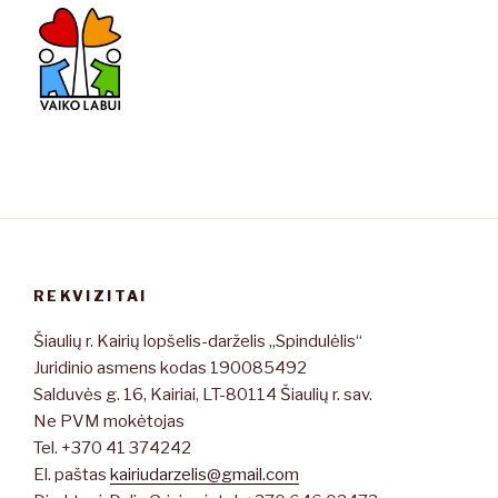
REKVIZITAI
Šiaulių r. Kairių lopšelis-darželis „Spindulėlis“
Juridinio asmens kodas 190085492
Salduvės g. 16, Kairiai, LT-80114 Šiaulių r. sav.
Ne PVM mokėtojas
Tel. +370 41 374242
El. paštas
kairiudarzelis@gmail.com