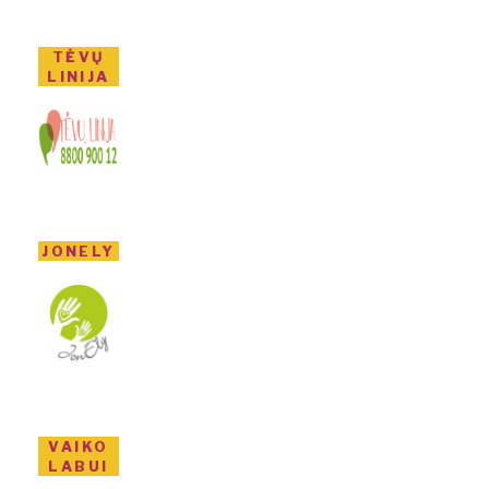
TĖVŲ
LINIJA
JONELY
VAIKO
LABUI