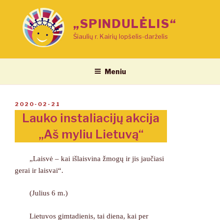
Eiti
prie
„SPINDULĖLIS“
turinio
Šiaulių r. Kairių lopšelis-darželis
Meniu
PASKELBTA
2020-02-21
Lauko instaliacijų akcija
„Aš myliu Lietuvą“
„Laisvė – kai išlaisvina žmogų ir jis jaučiasi
gerai ir laisvai“.
(Julius 6 m.)
Lietuvos gimtadienis, tai diena, kai per