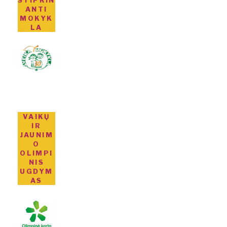
STIPRIN
ANTI
MOKYK
LA
VAIKŲ
IR
JAUNIM
O
OLIMPI
NIS
UGDYM
AS