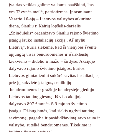
įvairias veiklas galime vaikams paaiškinti, kas
yra Tėvynės meilė, patriotizmas. Įprasminant
Vasario 16-ąją – Lietuvos valstybės atkūrimo
dieną, Šiaulių r. Kairių lopšelis-darželis
„Spindulėlis“ organizavo Šiaulių rajono švietimo
įstaigų lauko instaliacijų akciją „Aš myliu
Lietuvą“, kuria siekėme, kad ši vienybės šventė
apjungtų visas bendruomenes ir išsiskleistų
kiekvieno – didelio ir mažo – širdyse. Akcijoje
dalyvavo rajono švietimo įstaigos, kurios
Lietuvos gimtadieniui sukūrė savitas instaliacijas,
prie jų sukvietė įstaigos, seniūnijų
bendruomenes ir gražioje bendrystėje giedojo
Lietuvos tautinę giesmę. Iš viso akcijoje
dalyvavo 807 žmonės iš 9 rajono švietimo
įstaigų. Džiaugiamės, kad siekis ugdyti tautinę
savimonę, pagarbą ir pasididžiavimą savo tauta ir
valstybe, sutelkė bendruomenes. Tikėkime ir
būkime įkvėpti ateities!