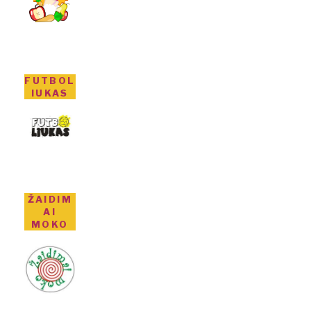
FUTBOL
IUKAS
ŽAIDIM
AI
MOKO