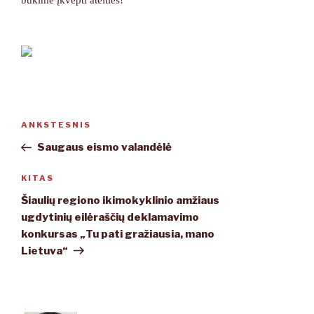
Navigacija
ANKSTESNIS
Ankstesnis
tarp
įrašas
Saugaus eismo valandėlė
įrašų
KITAS
Kitas
įrašas
Šiaulių regiono ikimokyklinio amžiaus
ugdytinių eilėraščių deklamavimo
konkursas „Tu pati gražiausia, mano
Lietuva“