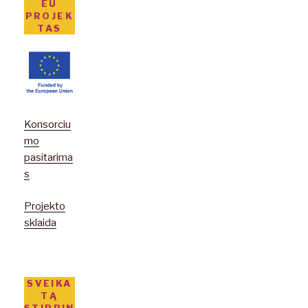
EU
PROJEK
TAS
Konsorciu
mo
pasitarima
s
Projekto
sklaida
SVEIKA
TĄ