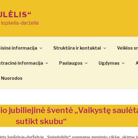
ULĖLIS“
ų lopšelis-darželis
isinė informacija
Struktūra ir kontaktai
Veiklos sr
tracinė informacija
Paslaugos
Ugdymas
A
Nuorodos
io jubiliejinė šventė „Vaikystę saulėt
sutikt skubu“
ių lopšelyje-darželyje „Spindulėlis“ surengtas renginių ciklas, skirtas į