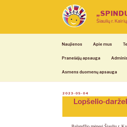
Eiti
prie
„SPIND
turinio
Šiaulių r. Kairi
Naujienos
Apie mus
Te
Pranešėjų apsauga
Adminis
Asmens duomenų apsauga
PASKELBTA
2023-05-04
Lopšelio-daržel
Balandžio mėnesį Šiaulių r. Kair