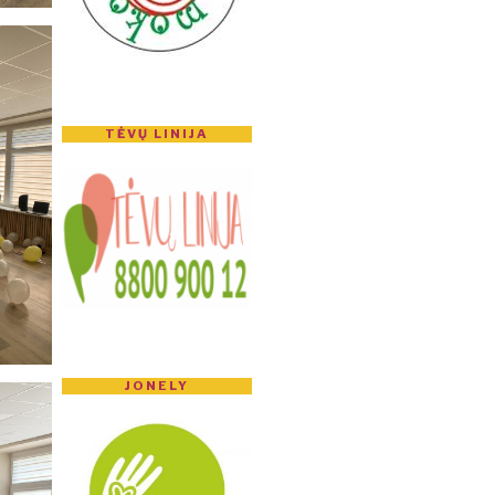
TĖVŲ LINIJA
JONELY