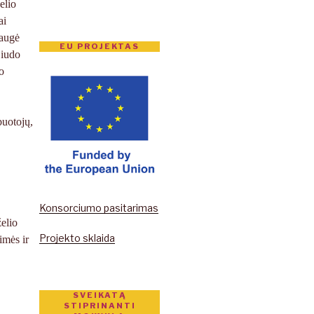
elio
ai
iaugė
EU PROJEKTAS
Liudo
o
buotojų,
Konsorciumo pasitarimas
želio
Projekto sklaida
imės ir
SVEIKATĄ
STIPRINANTI