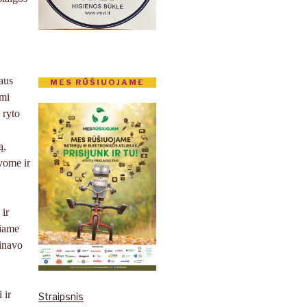
iaus
MES RŪŠIUOJAME
ami
 ryto
ą,
avome ir
 ir
niame
ainavo
 ir
Straipsnis