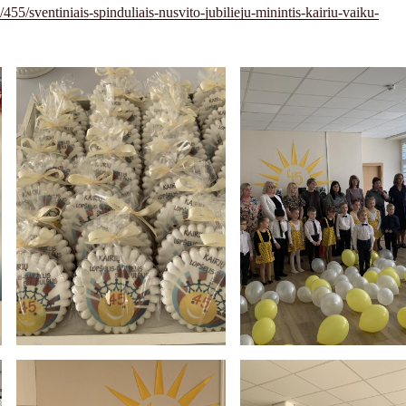
gn/455/sventiniais-spinduliais-nusvito-jubilieju-minintis-kairiu-vaiku-