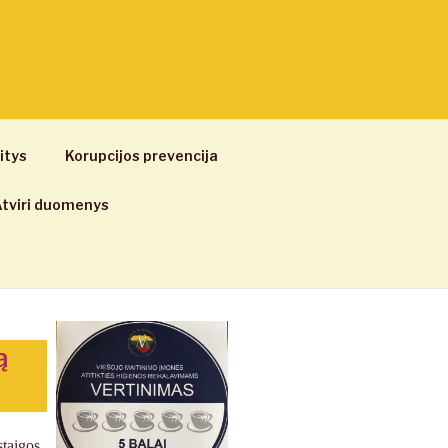
itys
Korupcijos prevencija
tviri duomenys
ą
staigos