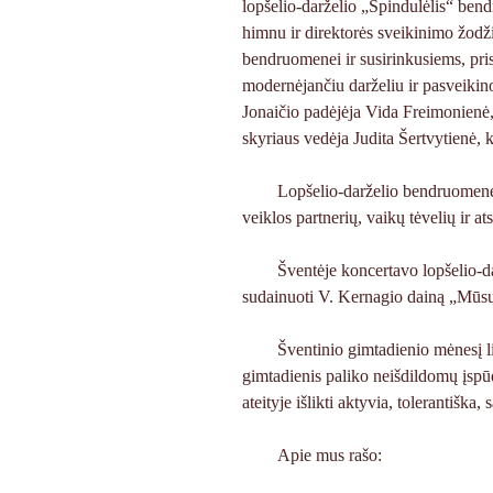
lopšelio-darželio „Spindulėlis“ ben
himnu ir direktorės sveikinimo žodži
bendruomenei ir susirinkusiems, pris
modernėjančiu darželiu ir pasveikin
Jonaičio padėjėja Vida Freimonienė,
skyriaus vedėja Judita Šertvytienė,
Lopšelio-darželio bendruomenę 
veiklos partnerių, vaikų tėvelių ir at
Šventėje koncertavo lopšelio-da
sudainuoti V. Kernagio dainą „Mūsų 
Šventinio gimtadienio mėnesį li
gimtadienis paliko neišdildomų įspūd
ateityje išlikti aktyvia, tolerantiška
Apie mus rašo: