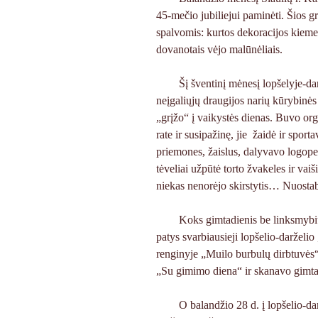
45-mečio jubiliejui paminėti. Šios 
spalvomis: kurtos dekoracijos kieme,
dovanotais vėjo malūnėliais.
Šį šventinį mėnesį lopšelyje-dar
neįgaliųjų draugijos narių kūrybinės
„grįžo“ į vaikystės dienas. Buvo orga
rate ir susipažinę, jie žaidė ir sport
priemones, žaislus, dalyvavo logope
tėveliai užpūtė torto žvakeles ir vai
niekas nenorėjo skirstytis… Nuostab
Koks gimtadienis be linksmybių,
patys svarbiausieji lopšelio-darželi
renginyje „Muilo burbulų dirbtuvės“,
„Su gimimo diena“ ir skanavo gimtadi
O balandžio 28 d. į lopšelio-da