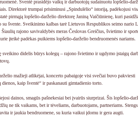
druomenė. Šventė prasidėjo vaikų ir darbuotojų sudainuotu lopšelio-darž
ais. Direktorė trumpai prisiminusi „Spindulėlio“ istoriją, padėkojusi vis
tatė pirmąją lopšelio-darželio direktorę Janiną Vaičiūnienę, kuri pasidž
o su švente. Sveikinimo kalbas tarė Lietuvos Respublikos seimo nario 
 Šiaulių rajono savivaldybės meras Česlovas Greičius, švietimo ir sport
 kurie įteikė padėkas puikiems lopšelio-darželio bendruomenės nariams.
sveikino didelis būrys kolegų – rajono švietimo ir ugdymo įstaigų dar
stovų.
rželio mažieji atlikėjai, koncerto pabaigoje visi svečiai buvo pakviesti
dienos, kaip šventė“ ir paskanauti gimtadienio torto.
ejosi dainos, smagūs pašnekesiai bei įvairūs siurprizai. Šis lopšelio-dar
žių ne tik vaikams, bet ir tėveliams, darbuotojams, partneriams. Stengs
, savita ir jaukia bendruomene, su kuria vaikui įdomu ir gera augti.