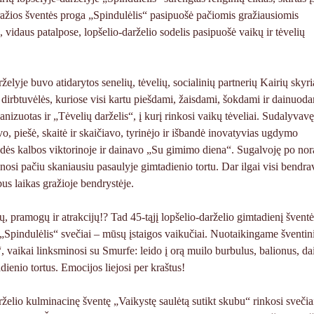
gražios šventės proga „Spindulėlis“ pasipuošė pačiomis gražiausiomis
 vidaus patalpose, lopšelio-darželio sodelis pasipuošė vaikų ir tėvelių
želyje buvo atidarytos senelių, tėvelių, socialinių partnerių Kairių skyr
 dirbtuvėlės, kuriose visi kartu piešdami, žaisdami, šokdami ir dainuod
nizuotas ir „Tėvelių darželis“, į kurį rinkosi vaikų tėveliai. Sudalyvavę
avo, piešė, skaitė ir skaičiavo, tyrinėjo ir išbandė inovatyvias ugdymo
dės kalbos viktorinoje ir dainavo „Su gimimo diena“. Sugalvoję po nor
šinosi pačiu skaniausiu pasaulyje gimtadienio tortu. Dar ilgai visi bendr
us laikas gražioje bendrystėje.
 pramogų ir atrakcijų!? Tad 45-tąjį lopšelio-darželio gimtadienį šventė
o „Spindulėlis“ svečiai – mūsų įstaigos vaikučiai. Nuotaikingame šventi
 vaikai linksminosi su Smurfe: leido į orą muilo burbulus, balionus, d
enio tortus. Emocijos liejosi per kraštus!
rželio kulminacinę šventę „Vaikystę saulėtą sutikt skubu“ rinkosi svečiai