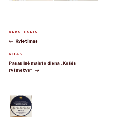
Navigacija
ANKSTESNIS
Ankstesnis
tarp
įrašas
Kvietimas
įrašų
KITAS
Kitas
įrašas
Pasaulinė maisto diena „Košės
rytmetys“