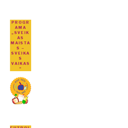
PROGR
AMA
„SVEIK
AS
MAISTA
S –
SVEIKA
S
VAIKAS
“