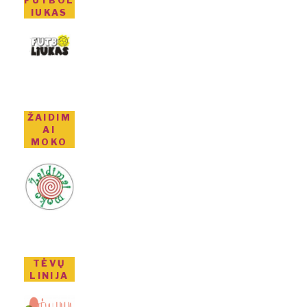
FUTBOL
IUKAS
ŽAIDIM
AI
MOKO
TĖVŲ
LINIJA