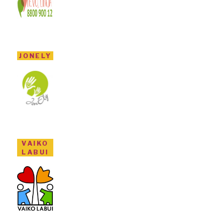
JONELY
VAIKO
LABUI