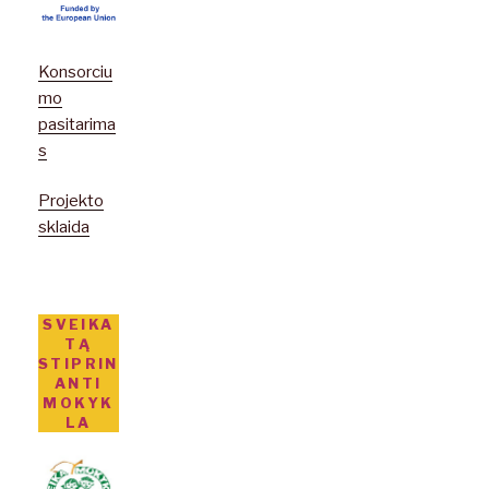
Konsorciu
mo
pasitarima
s
Projekto
sklaida
SVEIKA
TĄ
STIPRIN
ANTI
MOKYK
LA