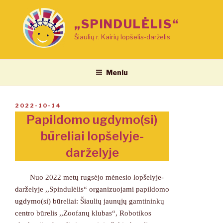
Eiti
prie
„SPINDULĖLIS“
turinio
Šiaulių r. Kairių lopšelis-darželis
Meniu
PASKELBTA
2022-10-14
Papildomo ugdymo(si)
būreliai lopšelyje-
darželyje
Nuo 2022 metų rugsėjo mėnesio lopšelyje-
darželyje ,,Spindulėlis“ organizuojami papildomo
ugdymo(si) būreliai: Šiaulių jaunųjų gamtininkų
centro būrelis ,,Zoofanų klubas“, Robotikos