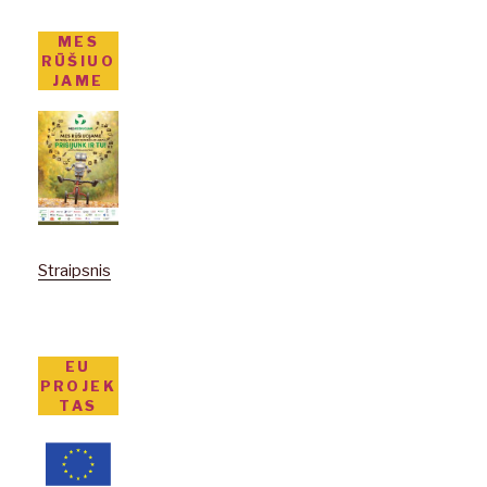
MES
RŪŠIUO
JAME
Straipsnis
EU
PROJEK
TAS