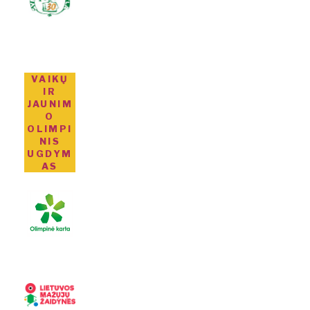
VAIKŲ
IR
JAUNIM
O
OLIMPI
NIS
UGDYM
AS