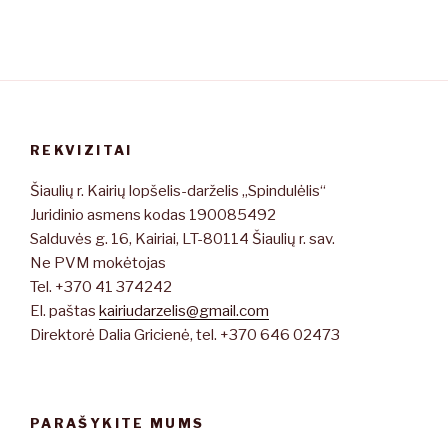
REKVIZITAI
Šiaulių r. Kairių lopšelis-darželis „Spindulėlis“
Juridinio asmens kodas 190085492
Salduvės g. 16, Kairiai, LT-80114 Šiaulių r. sav.
Ne PVM mokėtojas
Tel. +370 41 374242
El. paštas
kairiudarzelis@gmail.com
Direktorė Dalia Gricienė, tel. +370 646 02473
PARAŠYKITE MUMS