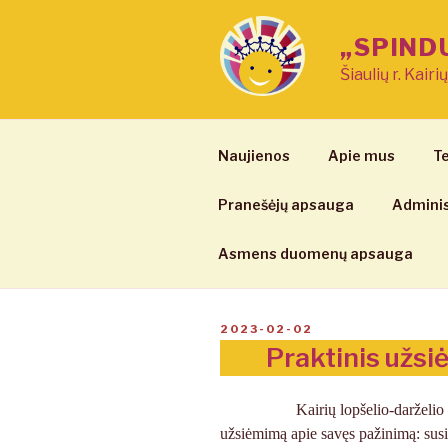
Eiti
prie
„SPIND
turinio
Šiaulių r. Kairi
Naujienos
Apie mus
Te
Pranešėjų apsauga
Adminis
Asmens duomenų apsauga
PASKELBTA
2023-02-02
Praktinis užs
Kairių lopšelio-darželio ,,Sp
užsiėmimą apie savęs pažinimą: susi