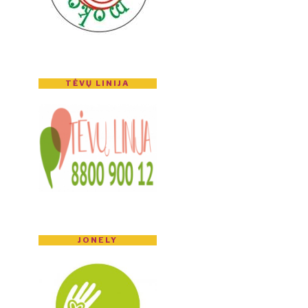
TĖVŲ LINIJA
JONELY