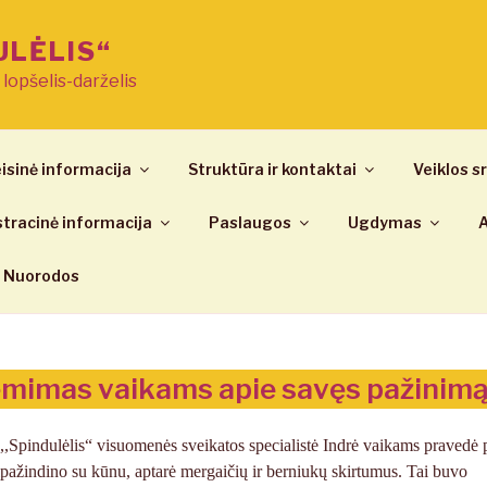
ULĖLIS“
ų lopšelis-darželis
isinė informacija
Struktūra ir kontaktai
Veiklos sr
tracinė informacija
Paslaugos
Ugdymas
A
Nuorodos
iėmimas vaikams apie savęs pažinim
indulėlis“ visuomenės sveikatos specialistė Indrė vaikams pravedė p
pažindino su kūnu, aptarė mergaičių ir berniukų skirtumus. Tai buvo