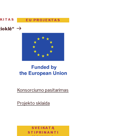
KITAS
Kitas
EU PROJEKTAS
įrašas
žioklė“
Konsorciumo pasitarimas
Projekto sklaida
SVEIKATĄ
STIPRINANTI