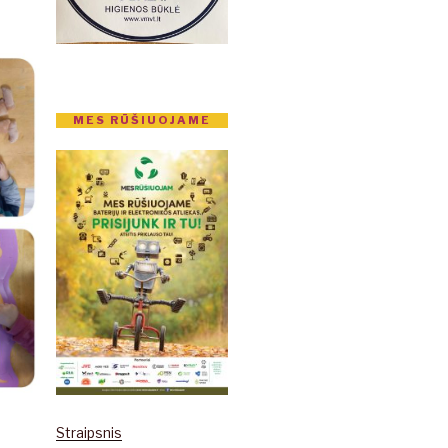
MES RŪŠIUOJAME
Straipsnis