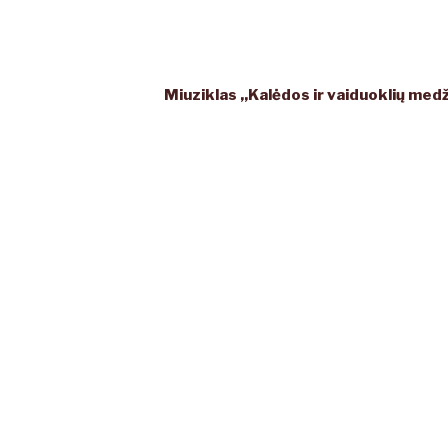
Miuziklas ,,Kalėdos ir vaiduoklių med