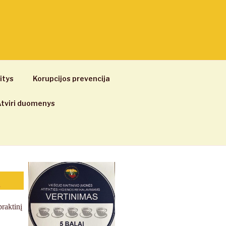
itys
Korupcijos prevencija
tviri duomenys
ą
raktinį