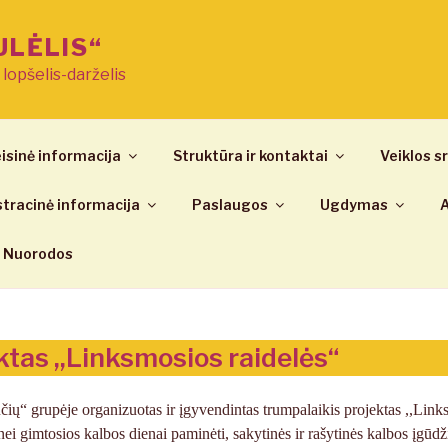
ULĖLIS“
ų lopšelis-darželis
isinė informacija
Struktūra ir kontaktai
Veiklos sr
tracinė informacija
Paslaugos
Ugdymas
A
Nuorodos
ktas ,,Linksmosios raidelės“
čių“ grupėje organizuotas ir įgyvendintas trumpalaikis projektas ,,Lin
inei gimtosios kalbos dienai paminėti, sakytinės ir rašytinės kalbos įgūdž