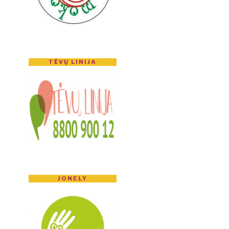
TĖVŲ LINIJA
JONELY