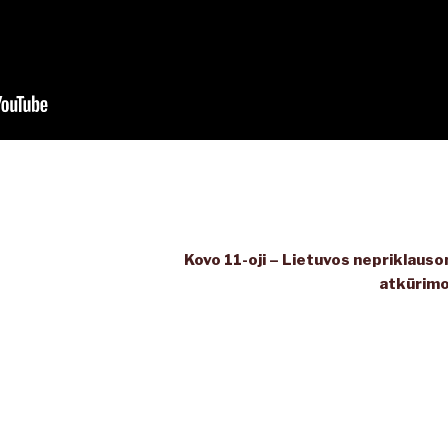
Kovo 11-oji – Lietuvos nepriklaus
atkūrimo