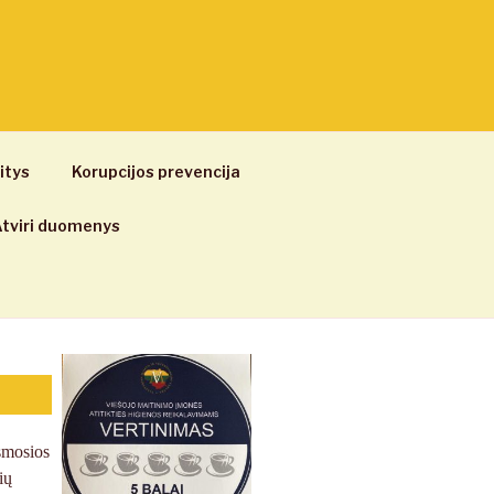
itys
Korupcijos prevencija
tviri duomenys
ksmosios
ių