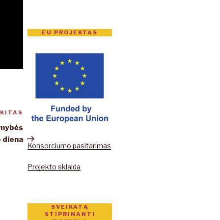
EU PROJEKTAS
KITAS
Kitas
įrašas
omybės
 diena
Konsorciumo pasitarimas
Projekto sklaida
SVEIKATĄ
STIPRINANTI