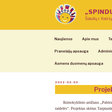
Eiti
prie
„SPIND
turinio
Šiaulių r. Kairi
Naujienos
Apie mus
Te
Pranešėjų apsauga
Adminis
Asmens duomenų apsauga
PASKELBTA
2022-03-03
Proje
Ikimokyklinio amžiaus ,,Pabiru
raidelės“. Projektas skirtas Tarptaut