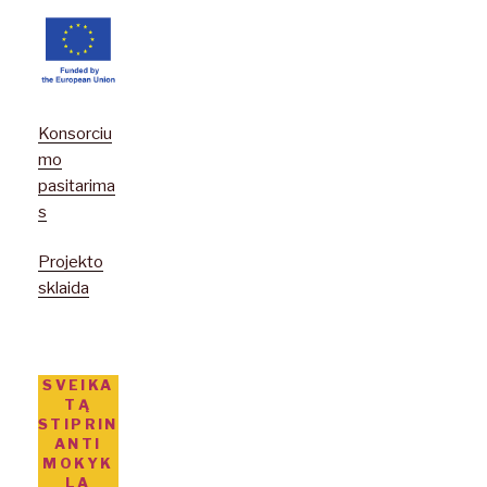
Konsorciu
mo
pasitarima
s
Projekto
sklaida
SVEIKA
TĄ
STIPRIN
ANTI
MOKYK
LA