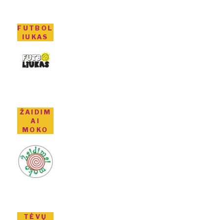
FUTBOL
IUKAS
ŽAIDIM
AI
MOKO
TĖVŲ