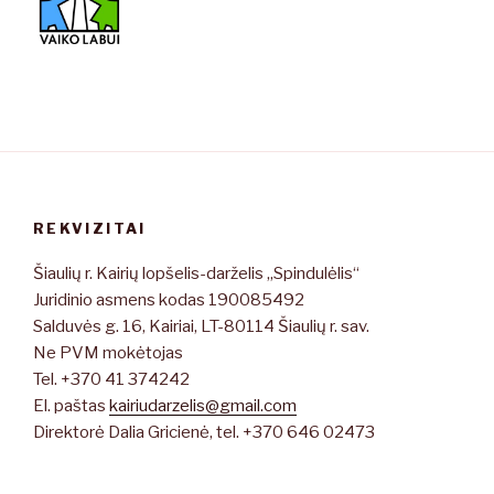
REKVIZITAI
Šiaulių r. Kairių lopšelis-darželis „Spindulėlis“
Juridinio asmens kodas 190085492
Salduvės g. 16, Kairiai, LT-80114 Šiaulių r. sav.
Ne PVM mokėtojas
Tel. +370 41 374242
El. paštas
kairiudarzelis@gmail.com
Direktorė Dalia Gricienė, tel. +370 646 02473