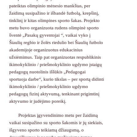
pateiktas olimpinio mėnesio mankštas, per
žaidimą susipažino ir išbandė futbolą, krepšinį,
tinklinį ir kitas olimpines sporto šakas. Projekto
metu buvo organizuota rudens olimpinė sporto
šventė „Pasakų gyventojai “, vaikai vyko į
Šiaulių regbio ir žolės riedulio bei Šiaulių futbolo
akademijoje organizuotus edukacinius
užsiėmimus. Taip pat organizuotas respublikinis
ikimokyklinio / priešmokyklinio ugdymo įstaigų
pedagogų nuotolinis iššūkis „Pedagogai
sportuoja darbe“, kurio tikslas – per sportą didinti
ikimokyklinio / priešmokyklinio ugdymo
pedagogų fizinį aktyvumą, tenkinant prigimtinį
aktyvumo ir judėjimo poreikį.
Projektas įgyvendinimo metu per žaidimą
vaikai susipažino su sporto šakomis ir jų siekiais,
išgyveno sporto teikiamą džiaugsmą, o