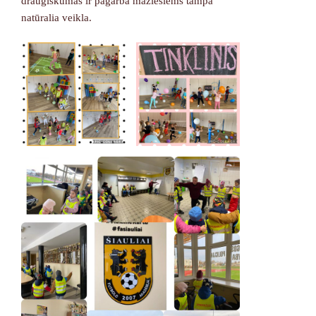
draugiškumas ir pagarba mažiesiems tampa
natūralia veikla.