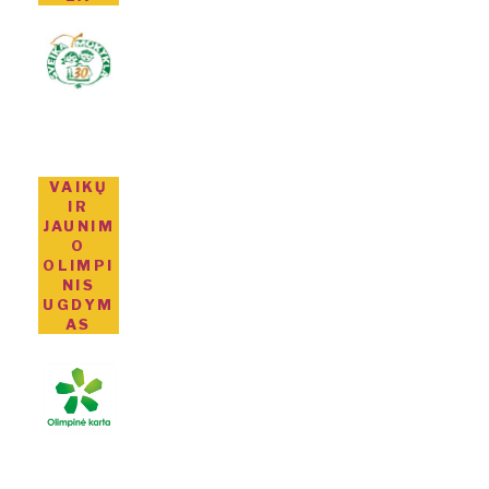
VAIKŲ
IR
JAUNIM
O
OLIMPI
NIS
UGDYM
AS