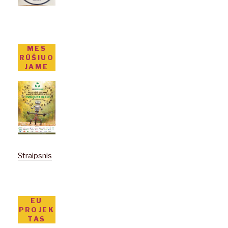
MES
RŪŠIUO
JAME
Straipsnis
EU
PROJEK
TAS