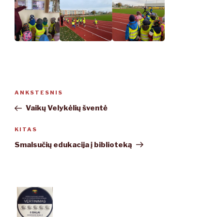
Navigacija
ANKSTESNIS
Ankstesnis
tarp
įrašas
Vaikų Velykėlių šventė
įrašų
KITAS
Kitas
įrašas
Smalsučių edukacija į biblioteką