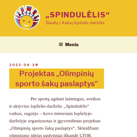
Eiti
prie
„SPINDULĖLIS“
turinio
Šiaulių r. Kairių lopšelis-darželis
Meniu
PASKELBTA
2022-04-28
Projektas „Olimpinių
sporto šakų paslaptys“
Per sportą ugdant laimingus, sveikus
ir aktyvius lopšelio-darželio ,,Spindulėlis“
vaikus, rugsėjo – kovo mėnesiais lopšelyje-
darželyje organizuotas ir įgyvendintas projektas
„Olimpinių sporto šakų paslaptys“. Skleidžiant
olimpizmo idėjas ugdytiniai išbandė LTOK