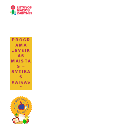
PROGR
AMA
„SVEIK
AS
MAISTA
S –
SVEIKA
S
VAIKAS
“