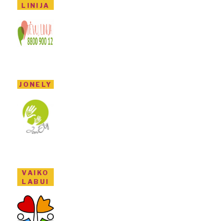
LINIJA
JONELY
VAIKO
LABUI