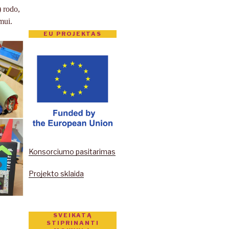
) rodo,
mui.
EU PROJEKTAS
Konsorciumo pasitarimas
Projekto sklaida
SVEIKATĄ
STIPRINANTI