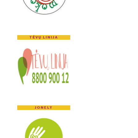
TĖVŲ LINIJA
JONELY