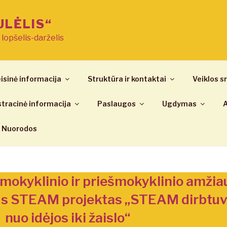
ULĖLIS“
ų lopšelis-darželis
isinė informacija
Struktūra ir kontaktai
Veiklos sr
tracinė informacija
Paslaugos
Ugdymas
A
Nuorodos
imokyklinio ir priešmokyklinio amžia
lus STEAM projektas „STEAM dirbtuv
nuo idėjos iki žaislo“