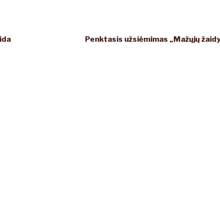
ida
Penktasis užsiėmimas „Mažųjų žaid