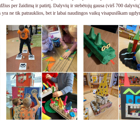
us per žaidimą ir patirtį. Dalyvių ir stebėtojų gausa (virš 700 dalyvių
ra ne tik patrauklios, bet ir labai naudingos vaikų visapusiškam ugdy