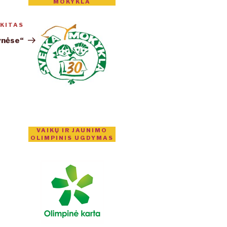
MOKYKLA
KITAS
Kitas
įrašas
ynėse“
VAIKŲ IR JAUNIMO
OLIMPINIS UGDYMAS