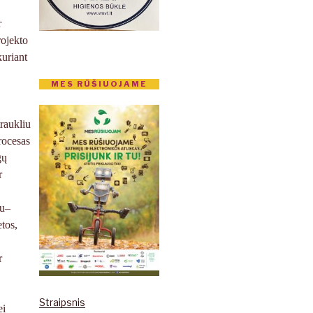
r
rojekto
kuriant
MES RŪŠIUOJAME
traukliu
Procesas
gų
r
iu–
etos,
r
Straipsnis
ei