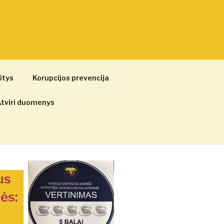
itys
Korupcijos prevencija
tviri duomenys
us
ės: