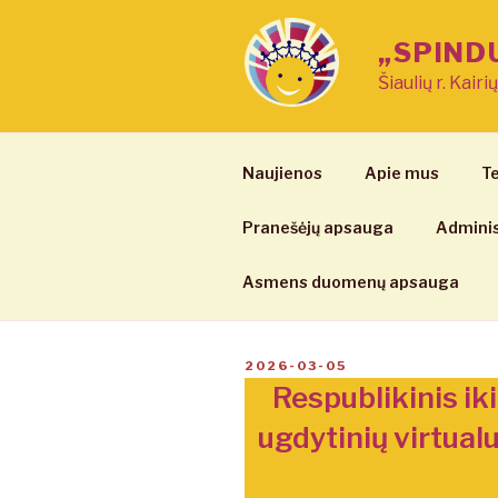
Eiti
prie
„SPIND
turinio
Šiaulių r. Kairi
Naujienos
Apie mus
Te
Pranešėjų apsauga
Adminis
Asmens duomenų apsauga
PASKELBTA
2026-03-05
Respublikinis ik
ugdytinių virtua