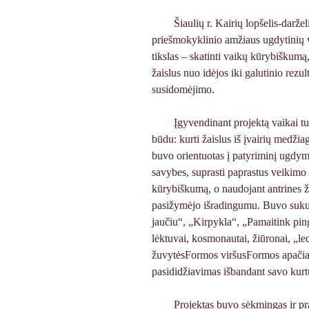
Šiaulių r. Kairių lopšelis-darž
priešmokyklinio amžiaus ugdytinių 
tikslas – skatinti vaikų kūrybiškum
žaislus nuo idėjos iki galutinio rezul
susidomėjimo.
Įgyvendinant projektą vaikai tu
būdu: kurti žaislus iš įvairių medžia
buvo orientuotas į patyriminį ugdymą
savybes, suprasti paprastus veikimo 
kūrybiškumą, o naudojant antrines 
pasižymėjo išradingumu. Buvo sukurt
jaučiu“, „Kirpykla“, „Pamaitink ping
lėktuvai, kosmonautai, žiūronai, „le
žuvytėsFormos viršusFormos apačia. 
pasididžiavimas išbandant savo kurtu
Projektas buvo sėkmingas ir p