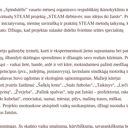
elis „Spindulėlis” vasario mėnesį organizavo respublikinį ikimokyklinio i
virtualų STEAM projektą „STEAM dirbtuvės: nuo idėjos iki žaislo“. P
ą, iniciatyvumą, meninę saviraišką ir praktinį STEAM metodų taikymą, 
tato. Džiugu, kad projektas sulaukė didelio švietimo srities specialistų
rėjo galimybę tyrinėti, kurti ir eksperimentuoti jiems suprantamu bei pa
gų, išbandyti skirtingus sprendimus ir džiaugtis savo realiais kūriniais. 
si – vaikai lietė, bandė, ardė ir vėl kūrė, mokindamiesi pažinti medžia
principus (pvz., judėjimą, pusiausvyrą), lavindami smulkiąją motoriką i
žaliavas buvo ugdomas ir ekologinis sąmoningumas. Mažieji kūrėjai
i įvairūs žaidimai: „Šaškių lenta“, „Stalo futbolas“, „Taikinys“, „Lieč
viną“, „Žvejyba“, „Pažink spalvas“, taip pat žaislai – prožektoriai, rak
do kubeliai“, emociukai, namai, miestai, pilys, mašinų trasos, miškai,
Projekto nuotraukose atsispindi vaikų susikaupimas, džiugi nuotaika i
s žaislus.
rasmingas. Jis skatino vaikų smalsumą, kūrybiškumą, savarankiškumą b