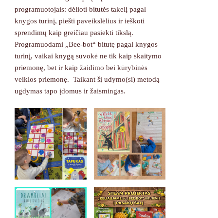
programuotojais: dėlioti bitutės takelį pagal
knygos turinį, piešti paveikslėlius ir ieškoti
sprendimų kaip greičiau pasiekti tikslą.
Programuodami „Bee-bot“ bitutę pagal knygos
turinį, vaikai knygą suvokė ne tik kaip skaitymo
priemonę, bet ir kaip žaidimo bei kūrybinės
veiklos priemonę. Taikant šį udymo(si) metodą
ugdymas tapo įdomus ir žaismingas.