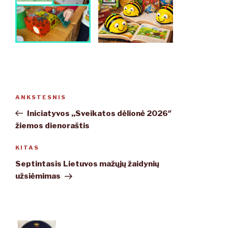
Navigacija
ANKSTESNIS
Ankstesnis
tarp
įrašas
Iniciatyvos ,,Sveikatos dėlionė 2026″
įrašų
žiemos dienoraštis
KITAS
Kitas
įrašas
Septintasis Lietuvos mažųjų žaidynių
užsiėmimas