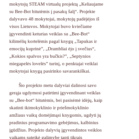
mokytojų STEAM virtualų projektą „Keliaujame
su Bee-Bot bitutėmis į pasakų šalį“. Projekte
dalyvavo 48 mokytojai, mokytojų padėjėjos iš
visos Lietuvos. Mokytojai buvo kviečiame
įgyvendinti keturias veiklas su „Bee-Bot“
kilimėlių kortelėmis pagal knygų „Tapukas ir
emocijų kuprinė”, „Drambliai ėjo į svečius“,
„Kokios spalvos yra bučkis?”, „Septynios
miegapelės lovelės” turinį, o penktajai veiklai
mokytojai knygą pasirinko savarankiškai.
Šio projekto metu dalyviai dalinosi savo
gerąja ugdymosi patirtimi įgyvendinant veiklas
su „Bee-bot“ bitutėmis, bei pasisėmė idėjų, kaip
skatinti ikimokyklinio ir priešmokyklinio
amžiaus vaikų domėjimąsi knygomis, ugdyti jų
pradinius programavimo gebėjimus, kalbinius
įgūdžius. Projekto dalyvių įgyvendintos veiklos
vaikams suteikė galimybę tapti tikrais