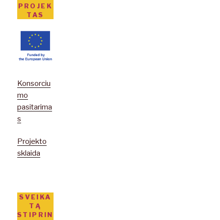
PROJEK
TAS
Konsorciu
mo
pasitarima
s
Projekto
sklaida
SVEIKA
TĄ
STIPRIN