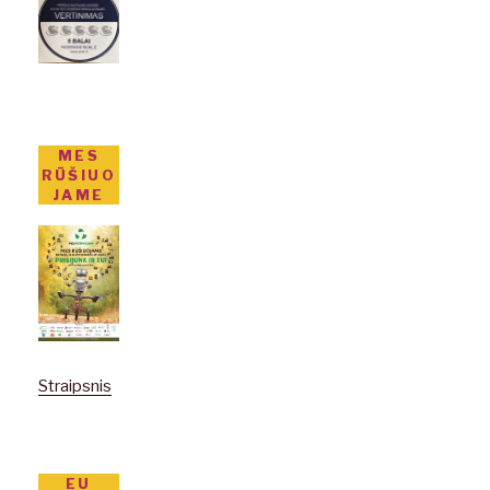
MES
RŪŠIUO
JAME
Straipsnis
EU