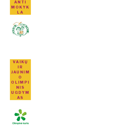
ANTI
MOKYK
LA
VAIKŲ
IR
JAUNIM
O
OLIMPI
NIS
UGDYM
AS