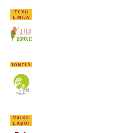
TĖVŲ
LINIJA
JONELY
VAIKO
LABUI