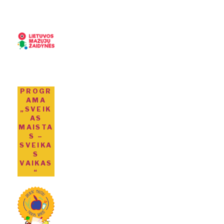
PROGR
AMA
„SVEIK
AS
MAISTA
S –
SVEIKA
S
VAIKAS
“