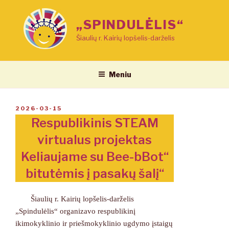
Eiti
prie
„SPINDULĖLIS“
turinio
Šiaulių r. Kairių lopšelis-darželis
Meniu
PASKELBTA
2026-03-15
Respublikinis STEAM
virtualus projektas
Keliaujame su Bee-bBot“
bitutėmis į pasakų šalį“
Šiaulių r. Kairių lopšelis-darželis
„Spindulėlis“ organizavo respublikinį
ikimokyklinio ir priešmokyklinio ugdymo įstaigų