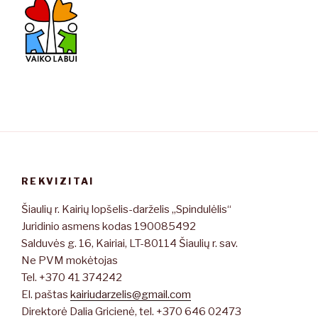
REKVIZITAI
Šiaulių r. Kairių lopšelis-darželis „Spindulėlis“
Juridinio asmens kodas 190085492
Salduvės g. 16, Kairiai, LT-80114 Šiaulių r. sav.
Ne PVM mokėtojas
Tel. +370 41 374242
El. paštas
kairiudarzelis@gmail.com
Direktorė Dalia Gricienė, tel. +370 646 02473