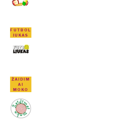
FUTBOL
IUKAS
ŽAIDIM
AI
MOKO