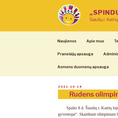
Eiti
prie
„SPIND
turinio
Šiaulių r. Kairi
Naujienos
Apie mus
Te
Pranešėjų apsauga
Adminis
Asmens duomenų apsauga
PASKELBTA
2021-10-14
Rudens olimpin
Spalio 8 d. Šiaulių r. Kairių l
gyventojai“. Skambant olimpiniam h