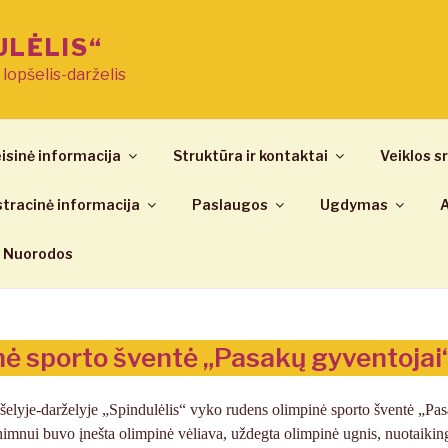
ULĖLIS“
ų lopšelis-darželis
isinė informacija
Struktūra ir kontaktai
Veiklos sr
tracinė informacija
Paslaugos
Ugdymas
A
Nuorodos
ė sporto šventė „Pasakų gyventojai
opšelyje-darželyje „Spindulėlis“ vyko rudens olimpinė sporto šventė „Pa
imnui buvo įnešta olimpinė vėliava, uždegta olimpinė ugnis, nuotaikin