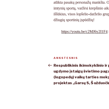
atlikta pasakų personažų mankšta. Oli
imtynių sportą, varžėsi krepšinio ai
iššūkius, visos lopšelio-darželio gr
džiugių sportinių įspūdžių!
https://youtu.be/c2MJ6y2I1F4
Navigacija
ANKSTESNIS
Ankstesnis
tarp
įrašas
Respublikinis ikimokyklinio ir
ugdymo įstaigų švietimo paga
įrašų
(logopedų) vaikų tarties mok
projektas ,,Garsų S, Š užduoči