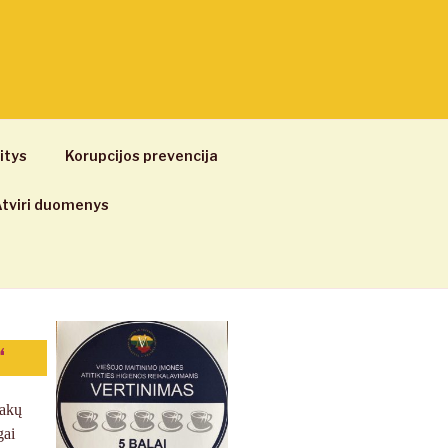
itys
Korupcijos prevencija
tviri duomenys
“
sakų
gai