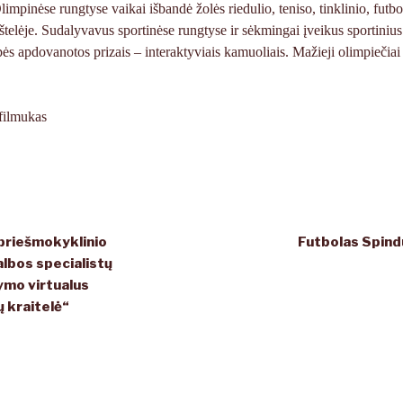
mpinėse rungtyse vaikai išbandė žolės riedulio, teniso, tinklinio, futbo
kštelėje. Sudalyvavus sportinėse rungtyse ir sėkmingai įveikus sportinius
upės apdovanotos prizais – interaktyviais kamuoliais. Mažieji olimpiečiai
filmukas
 priešmokyklinio
Futbolas Spind
lbos specialistų
ymo virtualus
ų kraitelė“