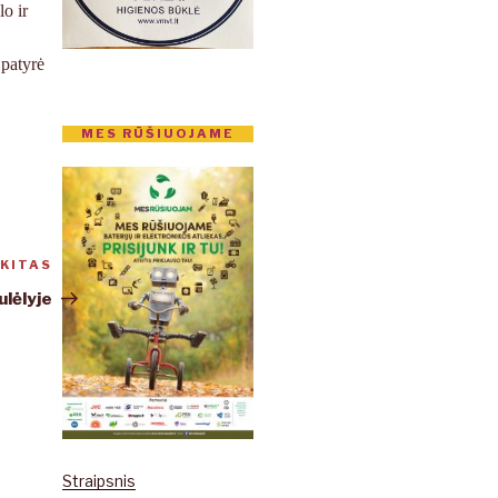
lo ir
 patyrė
MES RŪŠIUOJAME
KITAS
Kitas
įrašas
ulėlyje
Straipsnis