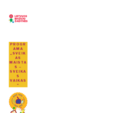
PROGR
AMA
„SVEIK
AS
MAISTA
S –
SVEIKA
S
VAIKAS
“