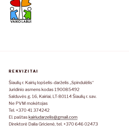
REKVIZITAI
Šiaulių r. Kairių lopšelis-darželis „Spindulėlis“
Juridinio asmens kodas 190085492
Salduvės g. 16, Kairiai, LT-80114 Šiaulių r. sav.
Ne PVM mokėtojas
Tel. +370 41 374242
El. paštas
kairiudarzelis@gmail.com
Direktorė Dalia Gricienė, tel. +370 646 02473