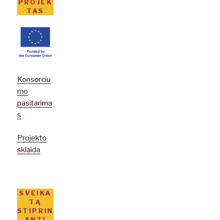
PROJEK
TAS
Konsorciu
mo
pasitarima
s
Projekto
sklaida
SVEIKA
TĄ
STIPRIN
ANTI