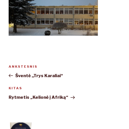
Navigacija
ANKSTESNIS
Ankstesnis
tarp
įrašas
Šventė ,,Trys Karaliai“
įrašų
KITAS
Kitas
įrašas
Rytmetis „Kelionė į Afriką“