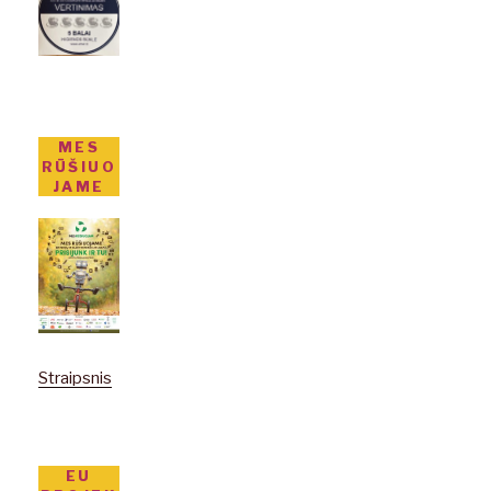
MES
RŪŠIUO
JAME
Straipsnis
EU