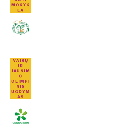
MOKYK
LA
VAIKŲ
IR
JAUNIM
O
OLIMPI
NIS
UGDYM
AS