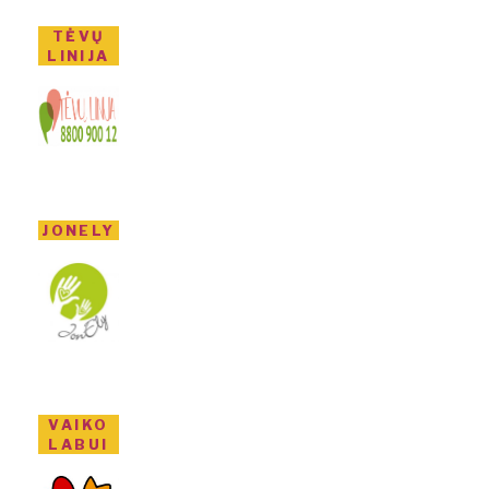
TĖVŲ
LINIJA
JONELY
VAIKO
LABUI