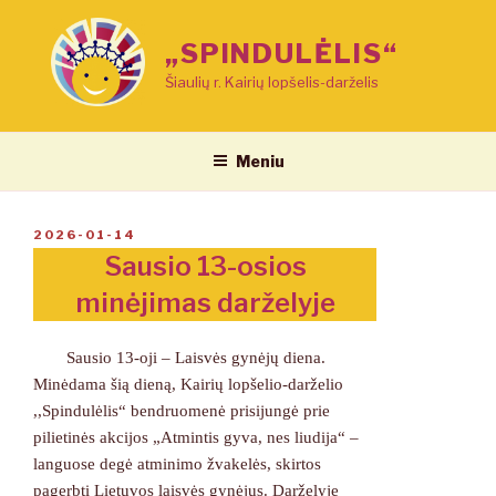
Eiti
prie
„SPINDULĖLIS“
turinio
Šiaulių r. Kairių lopšelis-darželis
Meniu
PASKELBTA
2026-01-14
Sausio 13-osios
minėjimas darželyje
Sausio 13-oji – Laisvės gynėjų diena.
Minėdama šią dieną, Kairių lopšelio-darželio
,,Spindulėlis“ bendruomenė prisijungė prie
pilietinės akcijos „Atmintis gyva, nes liudija“ –
languose degė atminimo žvakelės, skirtos
pagerbti Lietuvos laisvės gynėjus. Darželyje