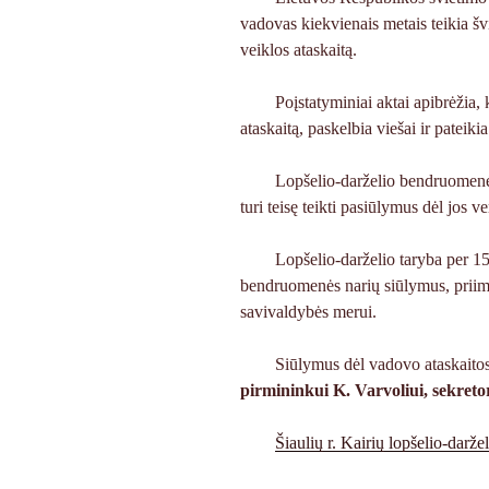
vadovas kiekvienais metais teikia šv
veiklos ataskaitą.
Poįstatyminiai aktai apibrėžia,
ataskaitą, paskelbia viešai ir pateik
Lopšelio-darželio bendruomenė 
turi teisę teikti pasiūlymus dėl jos v
Lopšelio-darželio taryba per 15
bendruomenės narių siūlymus, priima
savivaldybės merui.
Siūlymus dėl vadovo ataskaitos
pirmininkui K. Varvoliui, sekretor
Šiaulių r. Kairių lopšelio-darž