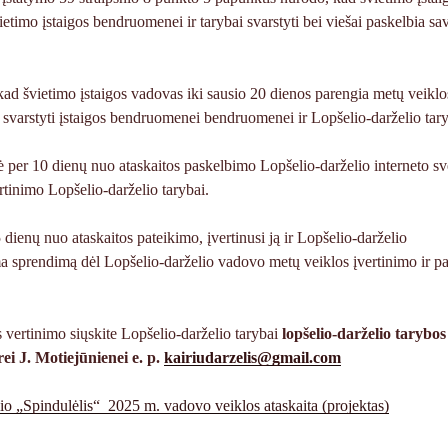
ietimo įstaigos bendruomenei ir tarybai svarstyti bei viešai paskelbia s
 kad švietimo įstaigos vadovas iki sausio 20 dienos parengia metų veiklo
ia svarstyti įstaigos bendruomenei bendruomenei ir Lopšelio-darželio tary
per 10 dienų nuo ataskaitos paskelbimo Lopšelio-darželio interneto sv
ertinimo Lopšelio-darželio tarybai.
 dienų nuo ataskaitos pateikimo, įvertinusi ją ir Lopšelio-darželio
 sprendimą dėl Lopšelio-darželio vadovo metų veiklos įvertinimo ir pat
 vertinimo siųskite Lopšelio-darželio tarybai
lopšelio-darželio tarybos
ei J. Motiejūnienei e. p.
kairiudarzelis@gmail.com
elio „Spindulėlis“ 2025 m. vadovo veiklos ataskaita (projektas)