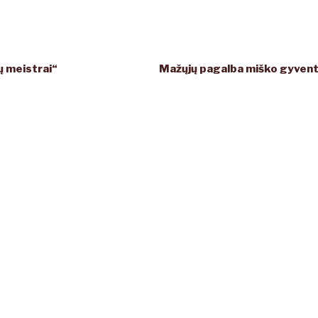
ų meistrai“
Mažųjų pagalba miško gyven