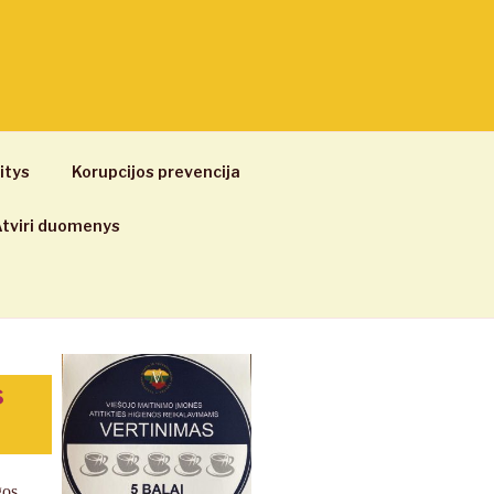
itys
Korupcijos prevencija
tviri duomenys
s
gos