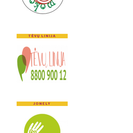
TĖVŲ LINIJA
JONELY