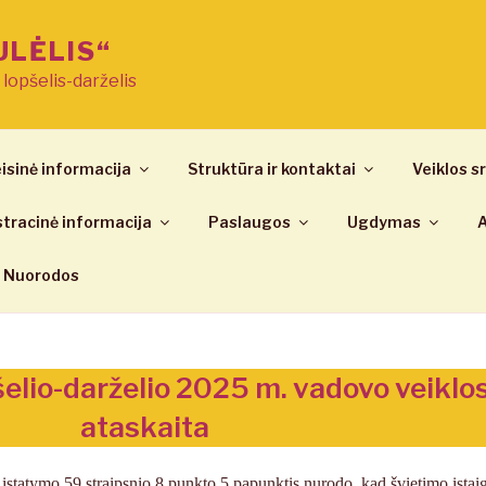
ULĖLIS“
ų lopšelis-darželis
isinė informacija
Struktūra ir kontaktai
Veiklos sr
tracinė informacija
Paslaugos
Ugdymas
A
Nuorodos
elio-darželio 2025 m. vadovo veiklo
ataskaita
įstatymo 59 straipsnio 8 punkto 5 papunktis nurodo, kad švietimo įstai