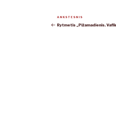
Navigacija
ANKSTESNIS
Ankstesnis
tarp
įrašas
Rytmetis „Pižamadienis. Vafli
įrašų