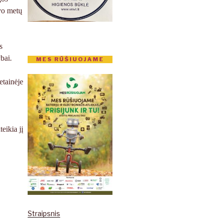
avo metų
s
bai.
MES RŪŠIUOJAME
etainėje
eikia jį
Straipsnis