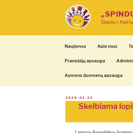
Eiti
prie
„SPIND
turinio
Šiaulių r. Kairi
Naujienos
Apie mus
Te
Pranešėjų apsauga
Adminis
Asmens duomenų apsauga
PASKELBTA
2026-01-22
Skelbiama lopš
Lietuvos Respublikos švietimo 