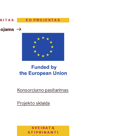
EU PROJEKTAS
KITAS
Kitas
įrašas
tojams
Konsorciumo pasitarimas
Projekto sklaida
SVEIKATĄ
STIPRINANTI