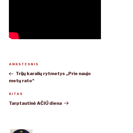
Navigacija
ANKSTESNIS
Ankstesnis
tarp
įrašas
Trijų karalių rytmetys ,,Prie naujo
įrašų
metų rato“
KITAS
Kitas
įrašas
Tarptautinė AČIŪ diena