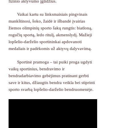
fizinio aktyvumo įgūdžius.
Vaikai kartu su linksmaisiais pingvinais
mankštinosi, šoko, žaidė ir išbandė įvairias
žiemos olimpinių sporto šakų rungtis: biatloną,
rogučių sportą, ledo ritulį, akmenslydį. Mažieji
lopšelio-darželio sportininkai apdovanoti
medaliais ir padėkomis už aktyvų dalyvavimą.
Sportinė pramoga – tai puiki proga ugdyti
vaikų sportinius, bendravimo ir
bendradarbiavimo gebėjimus pratinant gerbti
save ir kitus, džiaugtis bendra veikla bei stiprinti
sporto svarbą lopšelio-darželio bendruomenėje.