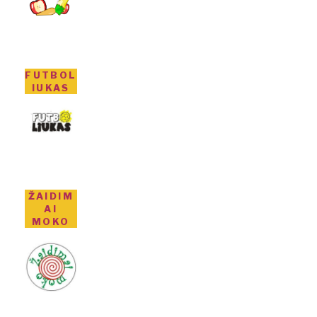
FUTBOL
IUKAS
ŽAIDIM
AI
MOKO