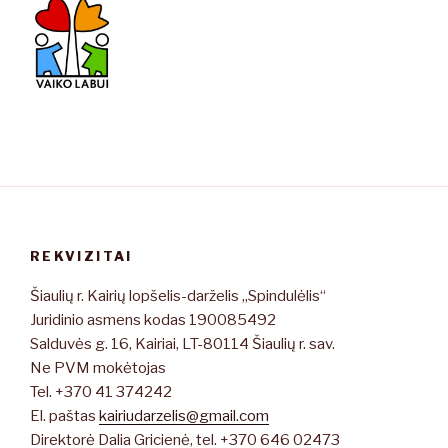
REKVIZITAI
Šiaulių r. Kairių lopšelis-darželis „Spindulėlis“
Juridinio asmens kodas 190085492
Salduvės g. 16, Kairiai, LT-80114 Šiaulių r. sav.
Ne PVM mokėtojas
Tel. +370 41 374242
El. paštas
kairiudarzelis@gmail.com
Direktorė Dalia Gricienė, tel. +370 646 02473