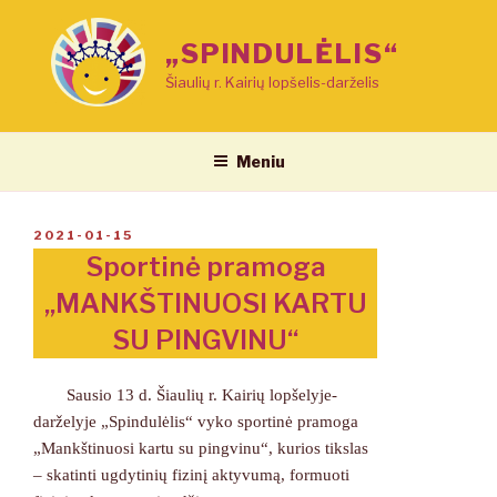
Eiti
prie
„SPINDULĖLIS“
turinio
Šiaulių r. Kairių lopšelis-darželis
Meniu
PASKELBTA
2021-01-15
Sportinė pramoga
„MANKŠTINUOSI KARTU
SU PINGVINU“
Sausio 13 d. Šiaulių r. Kairių lopšelyje-
darželyje „Spindulėlis“ vyko sportinė pramoga
„Mankštinuosi kartu su pingvinu“, kurios tikslas
– skatinti ugdytinių fizinį aktyvumą, formuoti