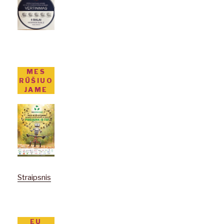
MES
RŪŠIUO
JAME
Straipsnis
EU