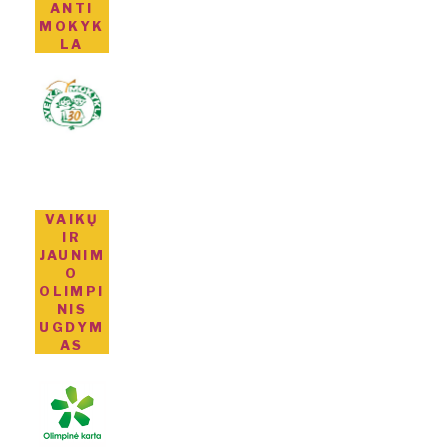
ANTI
MOKYK
LA
VAIKŲ
IR
JAUNIM
O
OLIMPI
NIS
UGDYM
AS