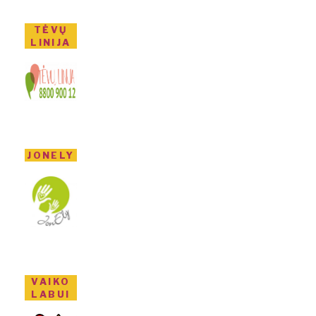
TĖVŲ
LINIJA
JONELY
VAIKO
LABUI