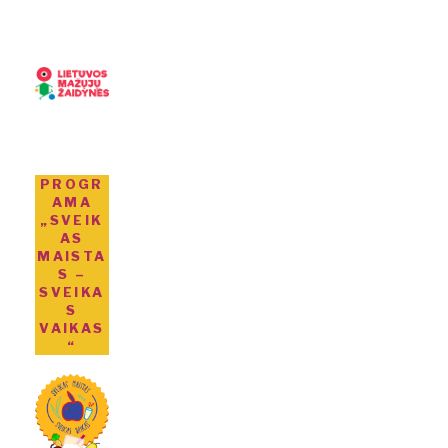
PROGR
AMA
„SVEIK
AS
MAISTA
S –
SVEIKA
S
VAIKAS
“