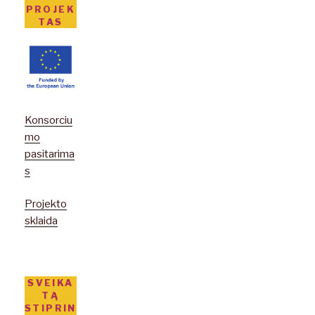
PROJEK
TAS
Konsorciu
mo
pasitarima
s
Projekto
sklaida
SVEIKA
TĄ
STIPRIN