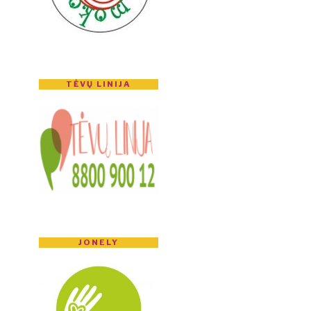
TĖVŲ LINIJA
JONELY