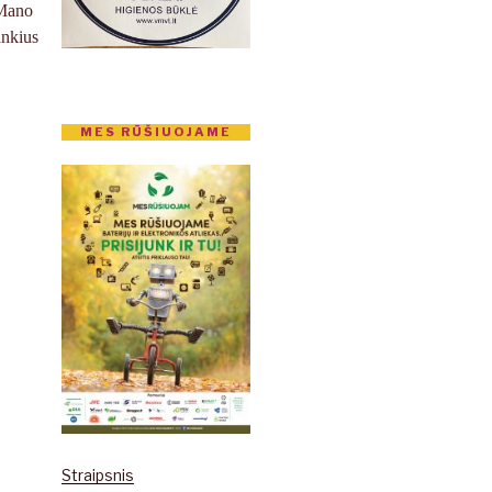
„Mano
ankius
MES RŪŠIUOJAME
Straipsnis