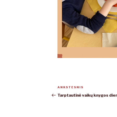
Navigacija
ANKSTESNIS
Ankstesnis
tarp
įrašas
Tarptautinė vaikų knygos die
įrašų