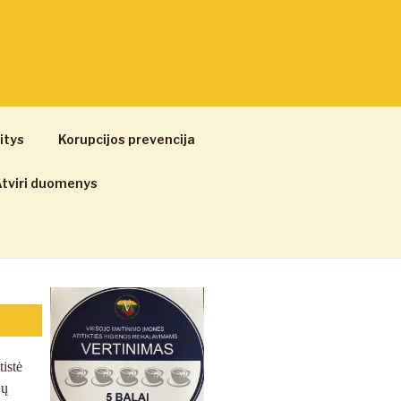
itys
Korupcijos prevencija
tviri duomenys
istė
jų