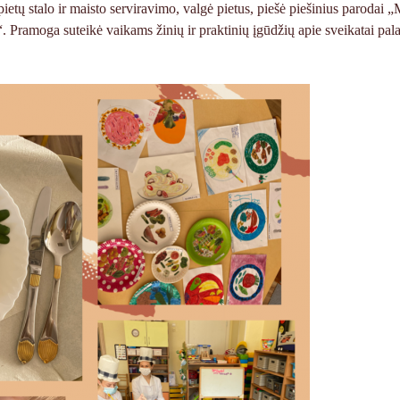
pietų stalo ir maisto serviravimo, valgė pietus, piešė piešinius parodai 
e“. Pramoga suteikė vaikams žinių ir praktinių įgūdžių apie sveikatai pal