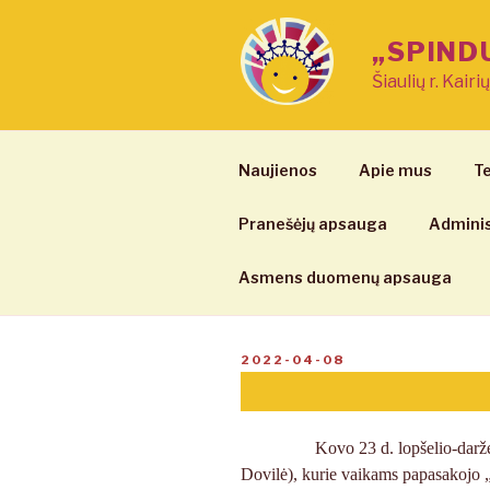
Eiti
prie
„SPIND
turinio
Šiaulių r. Kairi
Naujienos
Apie mus
Te
Pranešėjų apsauga
Adminis
Asmens duomenų apsauga
PASKELBTA
2022-04-08
Kovo 23 d. lopšelio-darželio ,
Dovilė), kurie vaikams papasakojo „st