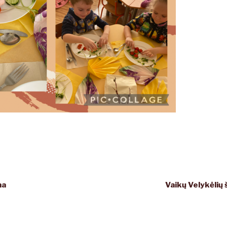
na
Vaikų Velykėlių