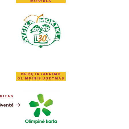
MOKYKLA
VAIKŲ IR JAUNIMO
OLIMPINIS UGDYMAS
KITAS
Kitas
įrašas
 šventė