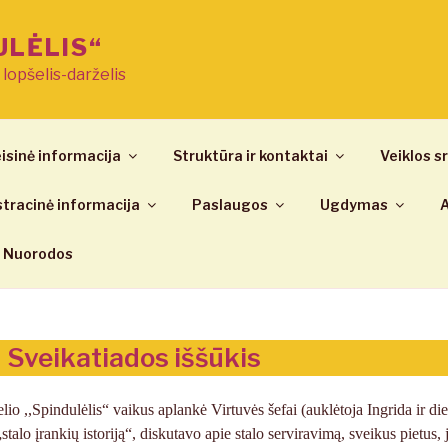
ULĖLIS“
ų lopšelis-darželis
isinė informacija
Struktūra ir kontaktai
Veiklos sr
tracinė informacija
Paslaugos
Ugdymas
A
Nuorodos
Sveikatiados iššūkis
,Spindulėlis“ vaikus aplankė Virtuvės šefai (auklėtoja Ingrida ir diet
alo įrankių istoriją“, diskutavo apie stalo serviravimą, sveikus pietus, 