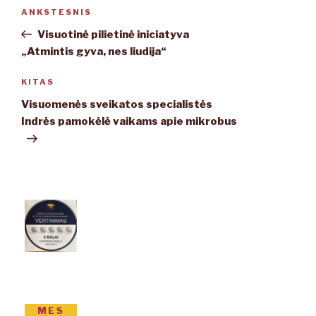
Navigacija
ANKSTESNIS
Ankstesnis
tarp
įrašas
Visuotinė pilietinė iniciatyva
įrašų
„Atmintis gyva, nes liudija“
KITAS
Kitas
įrašas
Visuomenės sveikatos specialistės
Indrės pamokėlė vaikams apie mikrobus
MES