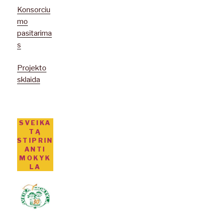
Konsorciu
mo
pasitarima
s
Projekto
sklaida
SVEIKA
TĄ
STIPRIN
ANTI
MOKYK
LA