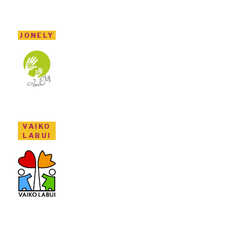
JONELY
VAIKO
LABUI