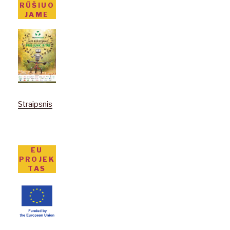
RŪŠIUO
JAME
Straipsnis
EU
PROJEK
TAS