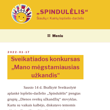
Eiti
prie
„SPINDULĖLIS“
turinio
Šiaulių r. Kairių lopšelis-darželis
Meniu
PASKELBTA
2022-01-17
Sveikatiados konkursas
,,Mano mėgstamiausias
užkandis“
Sausio 14 d. Braškytė Sveikuolytė
aplankė lopšelio-darželio ,,Spindulėlis“ įrengtas
grupių ,,Dienos sveikų užkandžių“ stovyklas.
Kartu su vaikais kalbėjo, diskutavo temomis