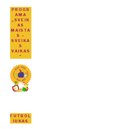
PROGR
AMA
„SVEIK
AS
MAISTA
S –
SVEIKA
S
VAIKAS
“
FUTBOL
IUKAS