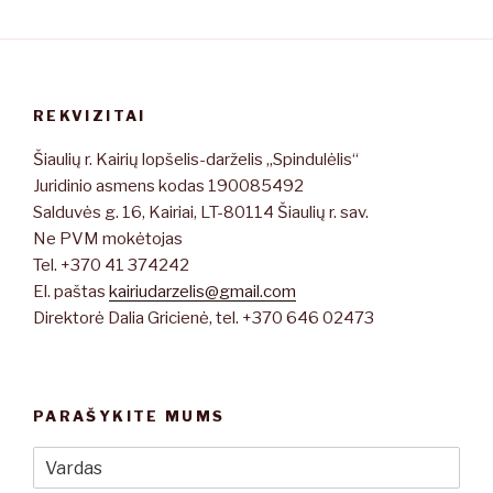
REKVIZITAI
Šiaulių r. Kairių lopšelis-darželis „Spindulėlis“
Juridinio asmens kodas 190085492
Salduvės g. 16, Kairiai, LT-80114 Šiaulių r. sav.
Ne PVM mokėtojas
Tel. +370 41 374242
El. paštas
kairiudarzelis@gmail.com
Direktorė Dalia Gricienė, tel. +370 646 02473
PARAŠYKITE MUMS