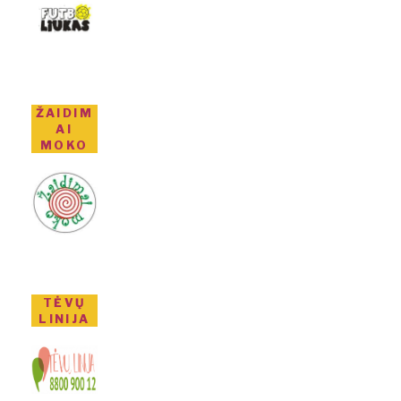
ŽAIDIM
AI
MOKO
TĖVŲ
LINIJA