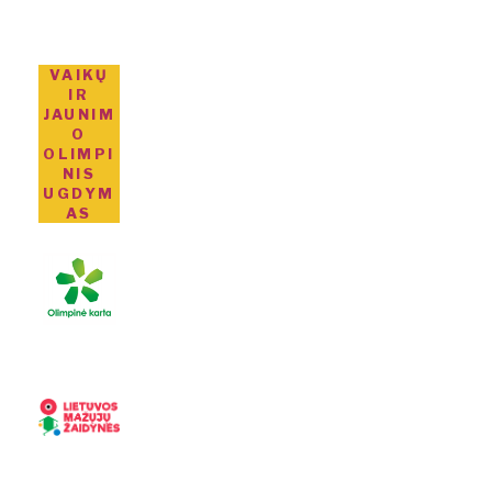
VAIKŲ
IR
JAUNIM
O
OLIMPI
NIS
UGDYM
AS