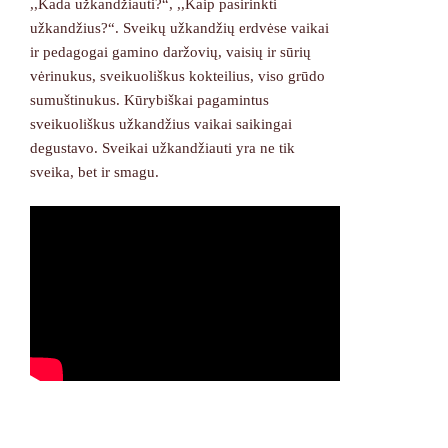
,,Kada užkandžiauti?“, ,,Kaip pasirinkti
užkandžius?“. Sveikų užkandžių erdvėse vaikai
ir pedagogai gamino daržovių, vaisių ir sūrių
vėrinukus, sveikuoliškus kokteilius, viso grūdo
sumuštinukus. Kūrybiškai pagamintus
sveikuoliškus užkandžius vaikai saikingai
degustavo. Sveikai užkandžiauti yra ne tik
sveika, bet ir smagu.