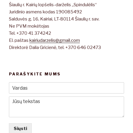
Šiaulių r. Kairių lopšelis-darželis „Spindulėlis“
Juridinio asmens kodas 190085492
Salduvės g. 16, Kairiai, LT-80114 Šiaulių r. sav.
Ne PVM mokėtojas
Tel. +370 41 374242
El. paštas
kairiudarzelis@gmail.com
Direktorė Dalia Gricienė, tel. +370 646 02473
PARAŠYKITE MUMS
Siųsti