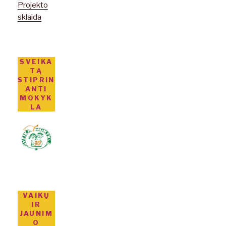
Projekto
sklaida
SVEIKA
TĄ
STIPRIN
ANTI
MOKYK
LA
VAIKŲ
IR
JAUNIM
O