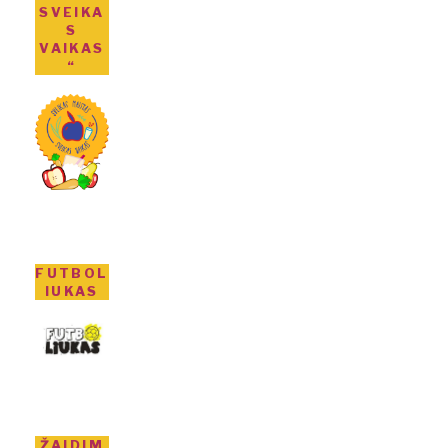
SVEIKA
S
VAIKAS
“
FUTBOL
IUKAS
ŽAIDIM