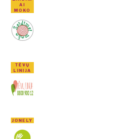
AI
MOKO
TĖVŲ
LINIJA
JONELY