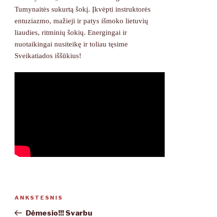
Tumynaitės sukurtą šokį. Įkvėpti instruktorės
entuziazmo, mažieji ir patys išmoko lietuvių
liaudies, ritminių šokių. Energingai ir
nuotaikingai nusiteikę ir toliau tęsime
Sveikatiados iššūkius!
Navigacija
ANKSTESNIS
Ankstesnis
tarp
įrašas
Dėmesio!!! Svarbu