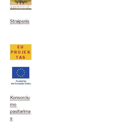
Straipsnis
EU
PROJEK
TAS
Konsorciu
mo
pasitarima
s