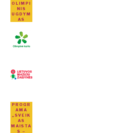
OLIMPI
NIS
UGDYM
AS
PROGR
AMA
„SVEIK
AS
MAISTA
S –