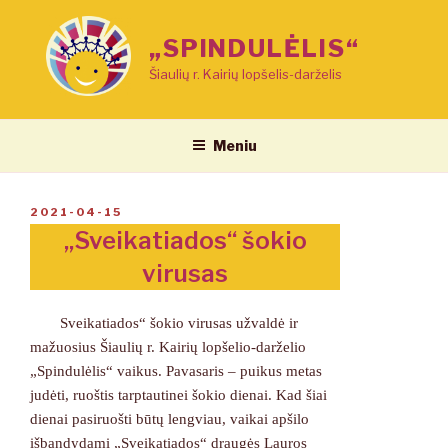
Eiti
prie
„SPINDULĖLIS“
turinio
Šiaulių r. Kairių lopšelis-darželis
Meniu
PASKELBTA
2021-04-15
„Sveikatiados“ šokio
virusas
Sveikatiados“ šokio virusas užvaldė ir
mažuosius Šiaulių r. Kairių lopšelio-darželio
„Spindulėlis“ vaikus. Pavasaris – puikus metas
judėti, ruoštis tarptautinei šokio dienai. Kad šiai
dienai pasiruošti būtų lengviau, vaikai apšilo
išbandydami „Sveikatiados“ draugės Lauros