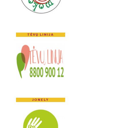
TĖVŲ LINIJA
JONELY