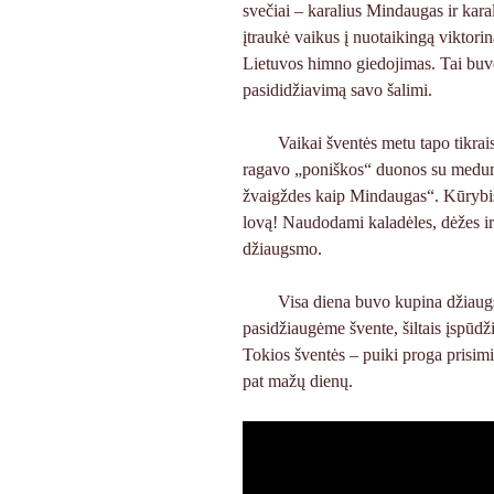
svečiai – karalius Mindaugas ir kara
įtraukė vaikus į nuotaikingą viktorin
Lietuvos himno giedojimas. Tai buvo 
pasididžiavimą savo šalimi.
Vaikai šventės metu tapo tikrai
ragavo „poniškos“ duonos su medumi,
žvaigždes kaip Mindaugas“. Kūrybišku
lovą! Naudodami kaladėles, dėžes ir 
džiaugsmo.
Visa diena buvo kupina džiaugs
pasidžiaugėme švente, šiltais įspūdži
Tokios šventės – puiki proga prisimi
pat mažų dienų.