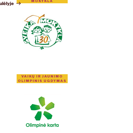
MOKYKLA
įrašas
lėlyje
VAIKŲ IR JAUNIMO
OLIMPINIS UGDYMAS