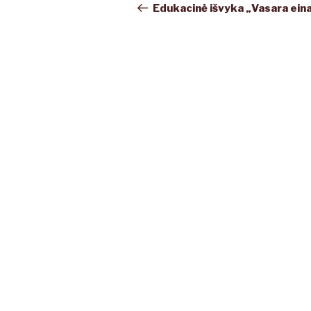
tarp
įrašas
Edukacinė išvyka „Vasara eina
įrašų