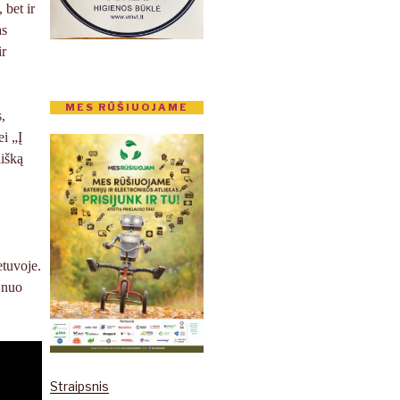
 bet ir
as
ir
MES RŪŠIUOJAME
,
i „Į
lišką
etuvoje.
i nuo
Straipsnis