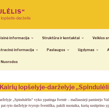
ULĖLIS“
ų lopšelis-darželis
isinė informacija
Struktūra ir kontaktai
Veiklos sr
tracinė informacija
Paslaugos
Ugdymas
A
Nuorodos
Kairių lopšelyje-darželyje „Spindulėli
darželyje „Spindulėlis“ vyko ypatinga šventė – mažiausieji paminėjo Val
 ryto darželyje tvyrojo šventiška, pakili nuotaika, kurią sustiprino yp