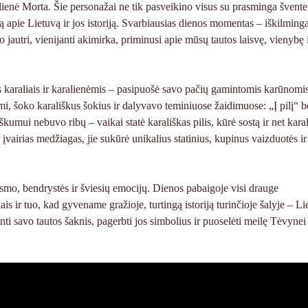
lienė Morta. Šie personažai ne tik pasveikino visus su prasminga švente,
ą apie Lietuvą ir jos istoriją. Svarbiausias dienos momentas – iškilming
jautri, vienijanti akimirka, priminusi apie mūsų tautos laisvę, vienybę 
s karaliais ir karalienėmis – pasipuošė savo pačių gamintomis karūnomis
 šoko karališkus šokius ir dalyvavo teminiuose žaidimuose: „Į pilį“ be
mui nebuvo ribų – vaikai statė karališkas pilis, kūrė sostą ir net kara
įvairias medžiagas, jie sukūrė unikalius statinius, kupinus vaizduotės ir
mo, bendrystės ir šviesių emocijų. Dienos pabaigoje visi drauge
ais ir tuo, kad gyvename gražioje, turtingą istoriją turinčioje šalyje – Li
nti savo tautos šaknis, pagerbti jos simbolius ir puoselėti meilę Tėvyne