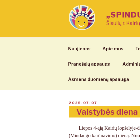
Eiti
prie
„SPIND
turinio
Šiaulių r. Kairi
Naujienos
Apie mus
Te
Pranešėjų apsauga
Adminis
Asmens duomenų apsauga
PASKELBTA
2025-07-07
Valstybės diena 
Liepos 4-ąją Kairių lopšelyje-
(Mindaugo karūnavimo) dieną. Nuo pat