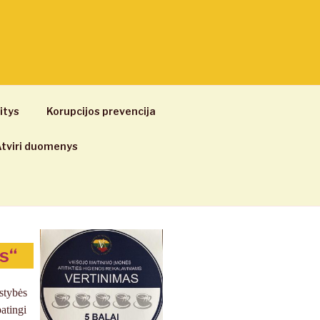
itys
Korupcijos prevencija
tviri duomenys
s“
stybės
atingi