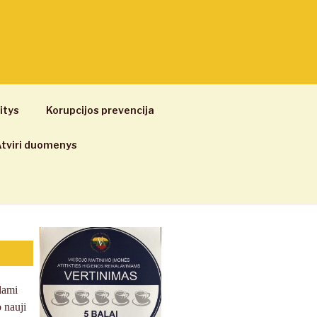
itys
Korupcijos prevencija
tviri duomenys
dami
 nauji