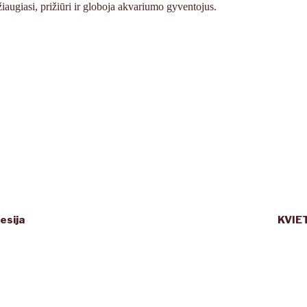
žiaugiasi, prižiūri ir globoja akvariumo gyventojus.
esija
KVIE