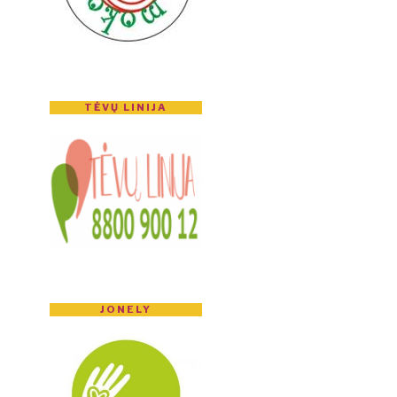
TĖVŲ LINIJA
JONELY