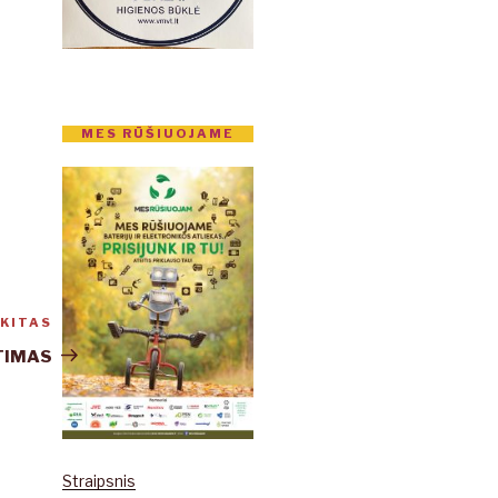
MES RŪŠIUOJAME
KITAS
Kitas
įrašas
TIMAS
Straipsnis