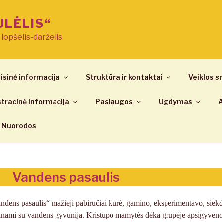
ULĖLIS“
ų lopšelis-darželis
isinė informacija
Struktūra ir kontaktai
Veiklos sr
tracinė informacija
Paslaugos
Ugdymas
A
Nuorodos
Vandens pasaulis
ndens pasaulis“ mažieji pabiručiai kūrė, gamino, eksperimentavo, siek
dinami su vandens gyvūnija. Kristupo mamytės dėka grupėje apsigyveno