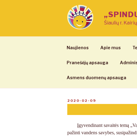
Eiti
prie
„SPIND
turinio
Šiaulių r. Kairi
Naujienos
Apie mus
Te
Pranešėjų apsauga
Adminis
Asmens duomenų apsauga
PASKELBTA
2020-02-09
Įgyvendinant savaitės temą „Va
pažinti vandens savybes, susipažin