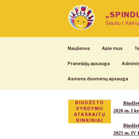
Eiti
prie
„SPIND
turinio
Šiaulių r. Kairi
Naujienos
Apie mus
Te
Pranešėjų apsauga
Adminis
Asmens duomenų apsauga
BIUDŽETO
Biudžet
VYKDYMO
2026 m. I ke
ATASKAITŲ
RINKINIAI
Biudžet
2025 m. IV 