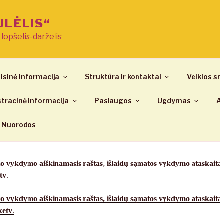
ULĖLIS“
ų lopšelis-darželis
isinė informacija
Struktūra ir kontaktai
Veiklos sr
tracinė informacija
Paslaugos
Ugdymas
A
Nuorodos
o vykdymo aiškinamasis raštas, išlaidų sąmatos vykdymo ataskait
tv
.
o vykdymo aiškinamasis raštas, išlaidų sąmatos vykdymo ataskait
ketv
.