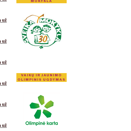
MOKYKLA
a
už
a
už
a
už
VAIKŲ IR JAUNIMO
OLIMPINIS UGDYMAS
a
už
a
už
a
už