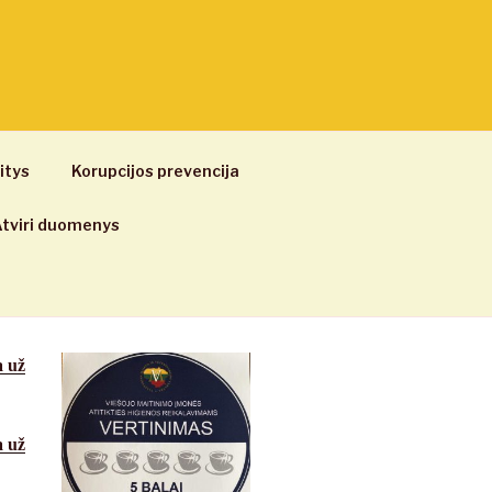
itys
Korupcijos prevencija
tviri duomenys
a už
a už