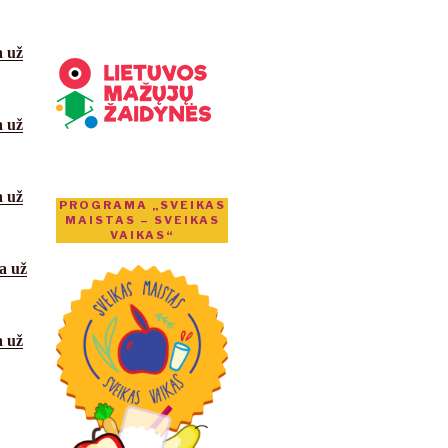
a
už
a
už
a
už
PROGRAMA „SVEIKAS
MAISTAS – SVEIKAS
VAIKAS“
a
už
a už