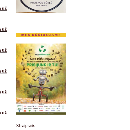
a už
a
už
MES RŪŠIUOJAME
a
už
a
už
a
už
a
už
Straipsnis