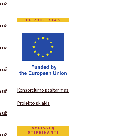
a
už
EU PROJEKTAS
a
už
a
už
a
už
Konsorciumo pasitarimas
a
už
Projekto sklaida
a
už
SVEIKATĄ
STIPRINANTI
a
už