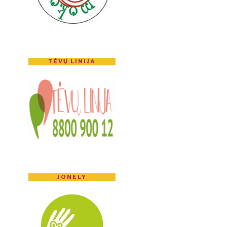
TĖVŲ LINIJA
JONELY