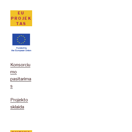
EU
PROJEK
TAS
Konsorciu
mo
pasitarima
s
Projekto
sklaida