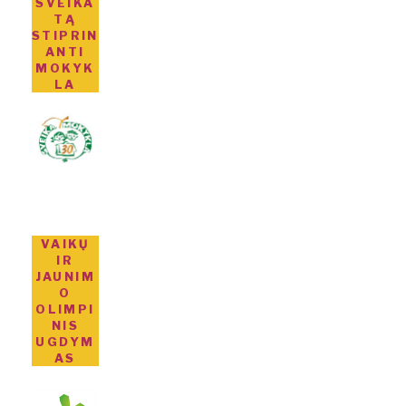
SVEIKA
TĄ
STIPRIN
ANTI
MOKYK
LA
VAIKŲ
IR
JAUNIM
O
OLIMPI
NIS
UGDYM
AS