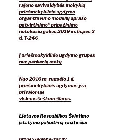
rajono savivaldybės mokyklų
priešmokyklinio ugdymo
organizavimo modelių aprašo
patvirtinimo“ pripažinimo
netekusiu galios 2019 m. liepos 2
d. T-246
Į priešmokyklinio ugdymo grupes
nuo penkerių metų
Nuo 2016 m. rugsėjo 1 d.
priešmokyklinis ugdymas yra
privalomas
visiems šešiamečiams.
Lietuvos Respublikos Švietimo
įstatymo pakeitimą rasite čia:
https://www.e-tar.lt/