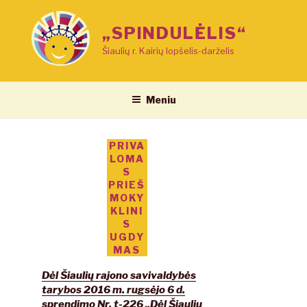
Eiti
prie
„SPINDULĖLIS“
turinio
Šiaulių r. Kairių lopšelis-darželis
Meniu
PRIVA
LOMA
S
PRIEŠ
MOKY
KLINI
S
UGDY
MAS
Dėl Šiaulių rajono savivaldybės
tarybos 2016 m. rugsėjo 6 d.
sprendimo Nr. t-226 „Dėl Šiaulių