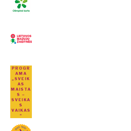
PROGR
AMA
„SVEIK
AS
MAISTA
S –
SVEIKA
S
VAIKAS
“