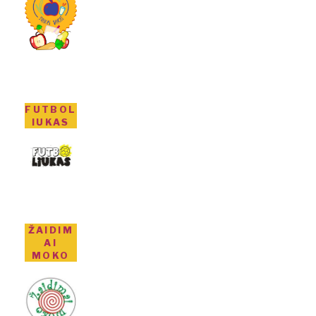
FUTBOL
IUKAS
ŽAIDIM
AI
MOKO