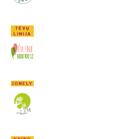
TĖVŲ
LINIJA
JONELY
VAIKO