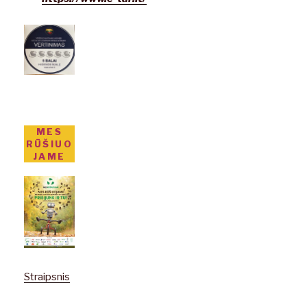
MES
RŪŠIUO
JAME
Straipsnis