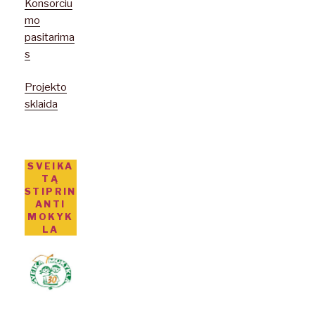
Konsorciu
mo
pasitarima
s
Projekto
sklaida
SVEIKA
TĄ
STIPRIN
ANTI
MOKYK
LA