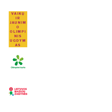
VAIKŲ
IR
JAUNIM
O
OLIMPI
NIS
UGDYM
AS