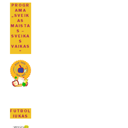
PROGR
AMA
„SVEIK
AS
MAISTA
S –
SVEIKA
S
VAIKAS
“
FUTBOL
IUKAS