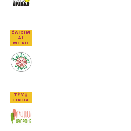
ŽAIDIM
AI
MOKO
TĖVŲ
LINIJA