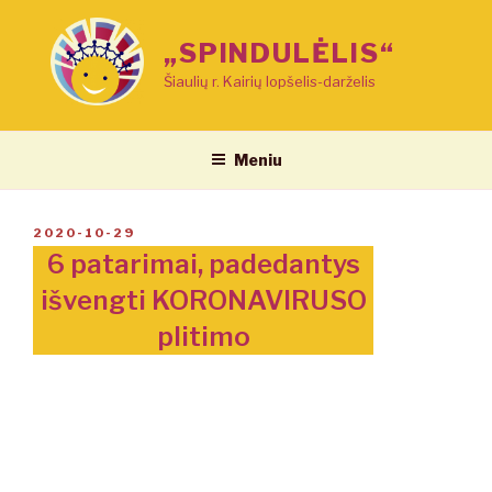
Eiti
prie
„SPINDULĖLIS“
turinio
Šiaulių r. Kairių lopšelis-darželis
Meniu
PASKELBTA
2020-10-29
6 patarimai, padedantys
išvengti KORONAVIRUSO
plitimo