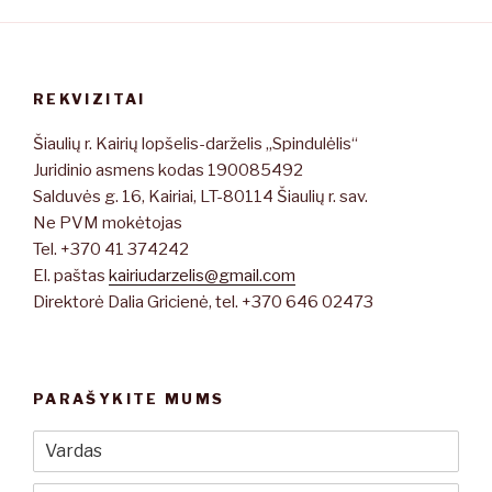
REKVIZITAI
Šiaulių r. Kairių lopšelis-darželis „Spindulėlis“
Juridinio asmens kodas 190085492
Salduvės g. 16, Kairiai, LT-80114 Šiaulių r. sav.
Ne PVM mokėtojas
Tel. +370 41 374242
El. paštas
kairiudarzelis@gmail.com
Direktorė Dalia Gricienė, tel. +370 646 02473
PARAŠYKITE MUMS