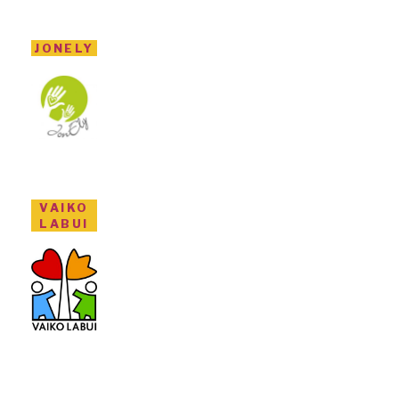
JONELY
VAIKO
LABUI