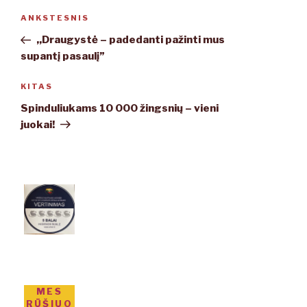
Navigacija
ANKSTESNIS
Ankstesnis
tarp
įrašas
,,Draugystė – padedanti pažinti mus
įrašų
supantį pasaulį”
KITAS
Kitas
įrašas
Spinduliukams 10 000 žingsnių – vieni
juokai!
MES
RŪŠIUO