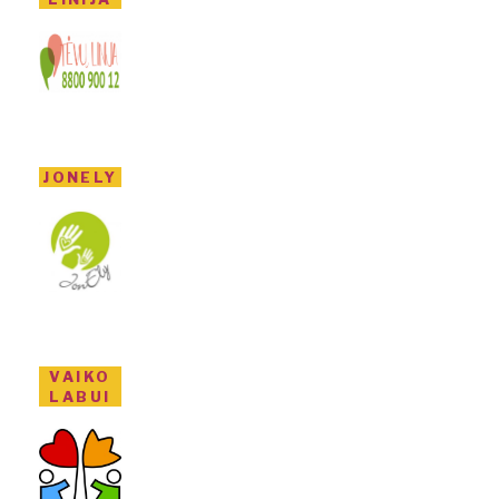
JONELY
VAIKO
LABUI