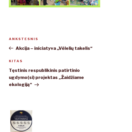
Navigacija
ANKSTESNIS
Ankstesnis
tarp
įrašas
Akcija – iniciatyva ,,Vėlelių takelis“
įrašų
KITAS
Kitas
įrašas
Tęstinis respublikinis patirtinio
ugdymo(si) projektas „Žaidžiame
ekologiją“