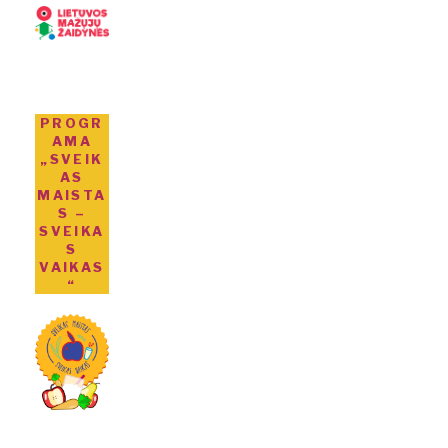
PROGR
AMA
„SVEIK
AS
MAISTA
S –
SVEIKA
S
VAIKAS
“