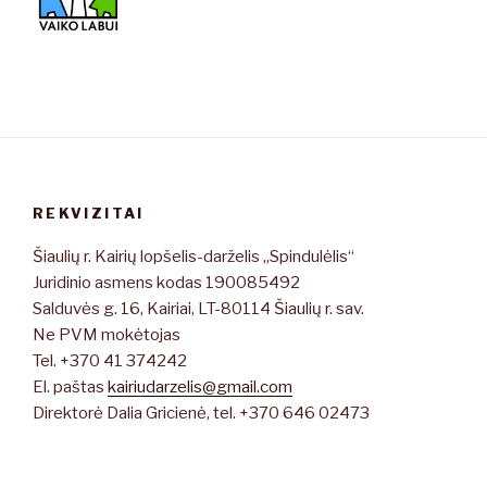
REKVIZITAI
Šiaulių r. Kairių lopšelis-darželis „Spindulėlis“
Juridinio asmens kodas 190085492
Salduvės g. 16, Kairiai, LT-80114 Šiaulių r. sav.
Ne PVM mokėtojas
Tel. +370 41 374242
El. paštas
kairiudarzelis@gmail.com
Direktorė Dalia Gricienė, tel. +370 646 02473