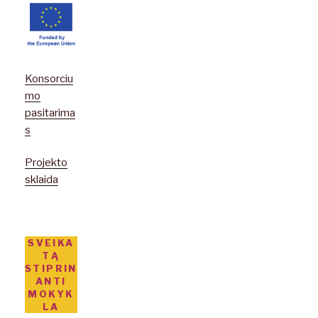
Konsorciu
mo
pasitarima
s
Projekto
sklaida
SVEIKA
TĄ
STIPRIN
ANTI
MOKYK
LA