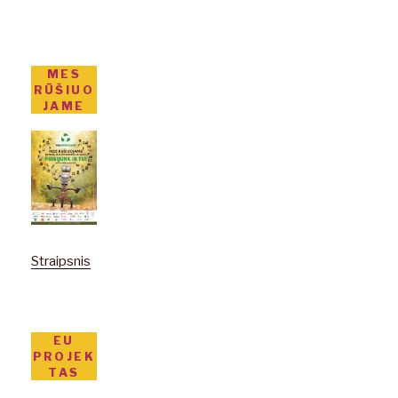
MES
RŪŠIUO
JAME
Straipsnis
EU
PROJEK
TAS