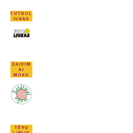
FUTBOL
IUKAS
ŽAIDIM
AI
MOKO
TĖVŲ
LINIJA