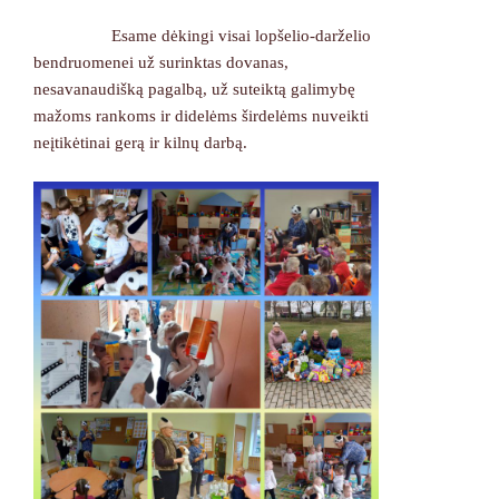
Esame dėkingi visai lopšelio-darželio
bendruomenei už surinktas dovanas,
nesavanaudišką pagalbą, už suteiktą galimybę
mažoms rankoms ir didelėms širdelėms nuveikti
neįtikėtinai gerą ir kilnų darbą.