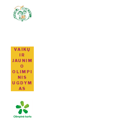
VAIKŲ
IR
JAUNIM
O
OLIMPI
NIS
UGDYM
AS