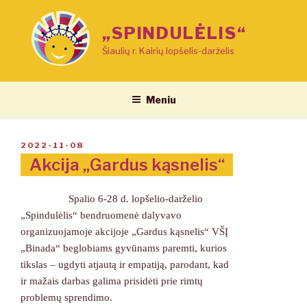
Eiti
prie
„SPINDULĖLIS“
turinio
Šiaulių r. Kairių lopšelis-darželis
Meniu
PASKELBTA
2022-11-08
Akcija „Gardus kąsnelis“
Spalio 6-28 d. lopšelio-darželio
„Spindulėlis“ bendruomenė dalyvavo
organizuojamoje akcijoje „Gardus kąsnelis“ VŠĮ
„Binada“ beglobiams gyvūnams paremti, kurios
tikslas – ugdyti atjautą ir empatiją, parodant, kad
ir mažais darbas galima prisidėti prie rimtų
problemų sprendimo.