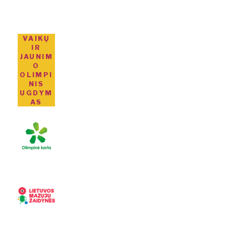
VAIKŲ
IR
JAUNIM
O
OLIMPI
NIS
UGDYM
AS