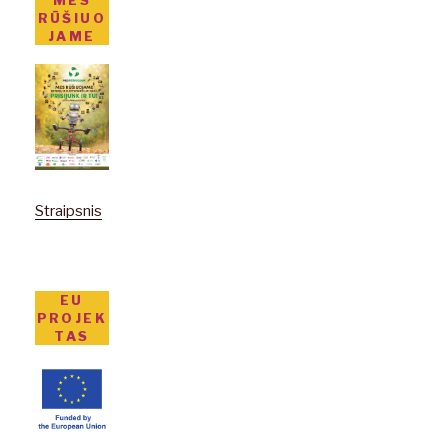
RŪŠIUO
JAME
Straipsnis
EU
PROJEK
TAS