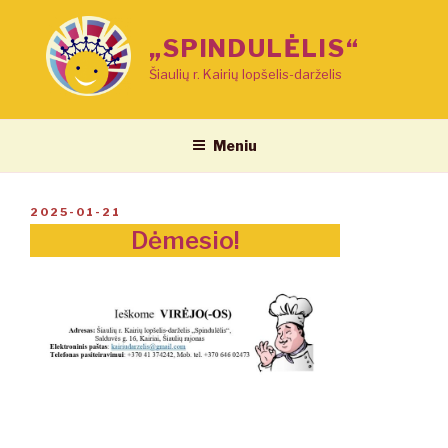
Eiti
prie
„SPINDULĖLIS“
turinio
Šiaulių r. Kairių lopšelis-darželis
Meniu
PASKELBTA
2025-01-21
Dėmesio!