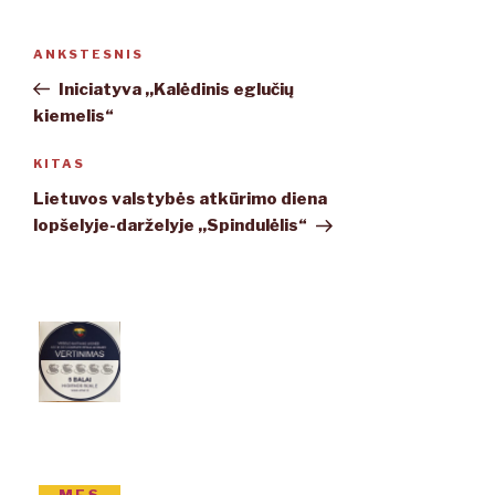
Navigacija
ANKSTESNIS
Ankstesnis
tarp
įrašas
Iniciatyva ,,Kalėdinis eglučių
įrašų
kiemelis“
KITAS
Kitas
įrašas
Lietuvos valstybės atkūrimo diena
lopšelyje-darželyje ,,Spindulėlis“
MES