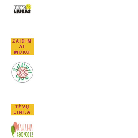
ŽAIDIM
AI
MOKO
TĖVŲ
LINIJA