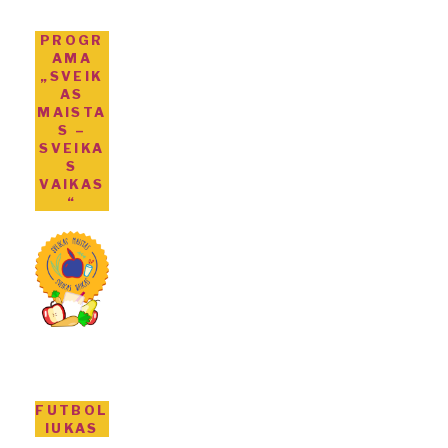
PROGR
AMA
„SVEIK
AS
MAISTA
S –
SVEIKA
S
VAIKAS
“
FUTBOL
IUKAS