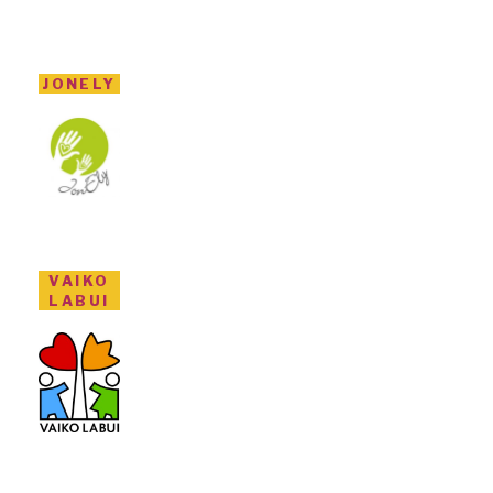
JONELY
VAIKO
LABUI