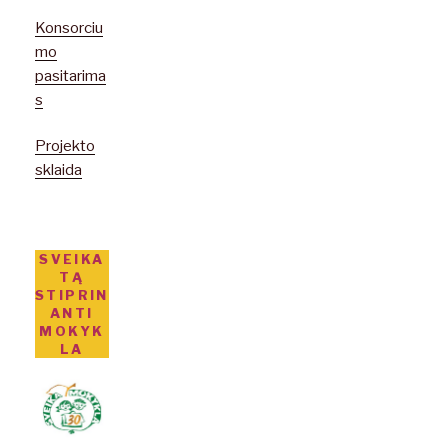
Konsorciu
mo
pasitarima
s
Projekto
sklaida
SVEIKA
TĄ
STIPRIN
ANTI
MOKYK
LA