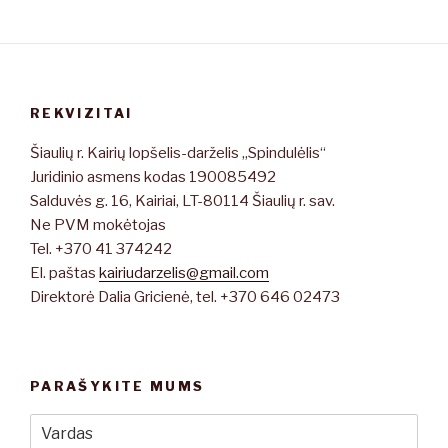
REKVIZITAI
Šiaulių r. Kairių lopšelis-darželis „Spindulėlis“
Juridinio asmens kodas 190085492
Salduvės g. 16, Kairiai, LT-80114 Šiaulių r. sav.
Ne PVM mokėtojas
Tel. +370 41 374242
El. paštas
kairiudarzelis@gmail.com
Direktorė Dalia Gricienė, tel. +370 646 02473
PARAŠYKITE MUMS