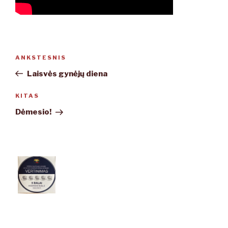
Navigacija
ANKSTESNIS
Ankstesnis
tarp
įrašas
Laisvės gynėjų diena
įrašų
KITAS
Kitas
įrašas
Dėmesio!