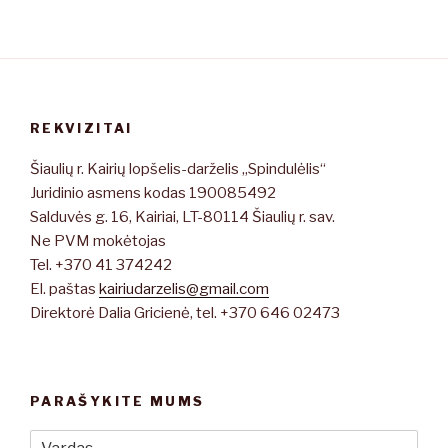
REKVIZITAI
Šiaulių r. Kairių lopšelis-darželis „Spindulėlis“
Juridinio asmens kodas 190085492
Salduvės g. 16, Kairiai, LT-80114 Šiaulių r. sav.
Ne PVM mokėtojas
Tel. +370 41 374242
El. paštas
kairiudarzelis@gmail.com
Direktorė Dalia Gricienė, tel. +370 646 02473
PARAŠYKITE MUMS