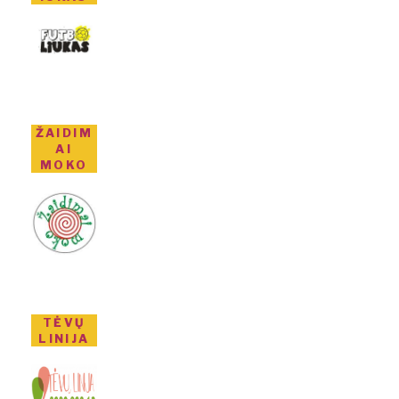
ŽAIDIM
AI
MOKO
TĖVŲ
LINIJA