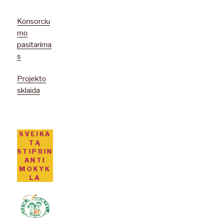
Konsorciu
mo
pasitarima
s
Projekto
sklaida
SVEIKA
TĄ
STIPRIN
ANTI
MOKYK
LA