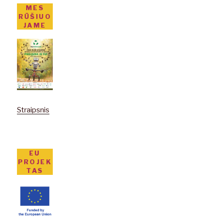
MES
RŪŠIUO
JAME
Straipsnis
EU
PROJEK
TAS