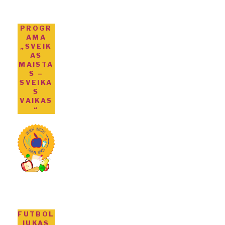
PROGR
AMA
„SVEIK
AS
MAISTA
S –
SVEIKA
S
VAIKAS
“
FUTBOL
IUKAS