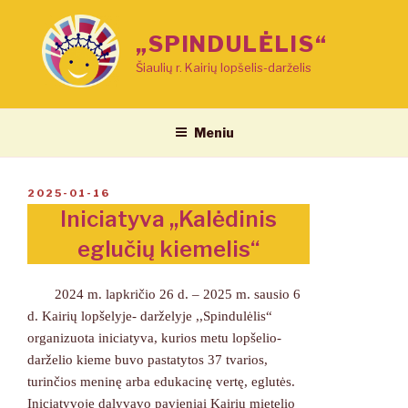
Eiti
prie
„SPINDULĖLIS“
turinio
Šiaulių r. Kairių lopšelis-darželis
Meniu
PASKELBTA
2025-01-16
Iniciatyva ,,Kalėdinis
eglučių kiemelis“
2024 m. lapkričio 26 d. – 2025 m. sausio 6
d. Kairių lopšelyje- darželyje ,,Spindulėlis“
organizuota iniciatyva, kurios metu lopšelio-
darželio kieme buvo pastatytos 37 tvarios,
turinčios meninę arba edukacinę vertę, eglutės.
Iniciatyvoje dalyvavo pavieniai Kairių mietelio