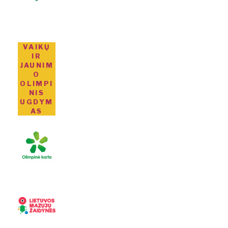
VAIKŲ
IR
JAUNIM
O
OLIMPI
NIS
UGDYM
AS