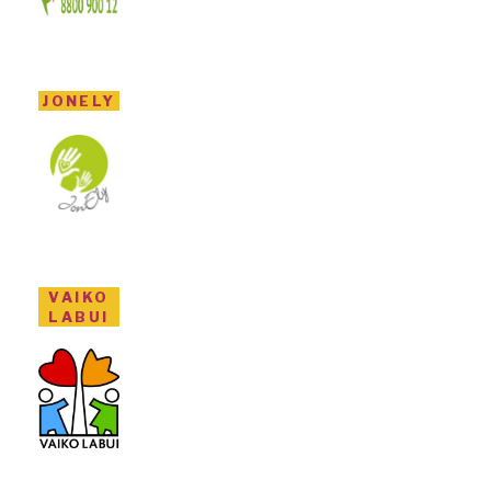
JONELY
VAIKO
LABUI