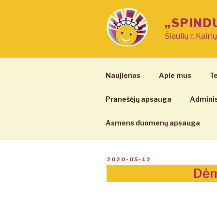
Eiti
prie
„SPIND
turinio
Šiaulių r. Kairi
Naujienos
Apie mus
Te
Pranešėjų apsauga
Adminis
Asmens duomenų apsauga
PASKELBTA
2020-05-12
Dėme