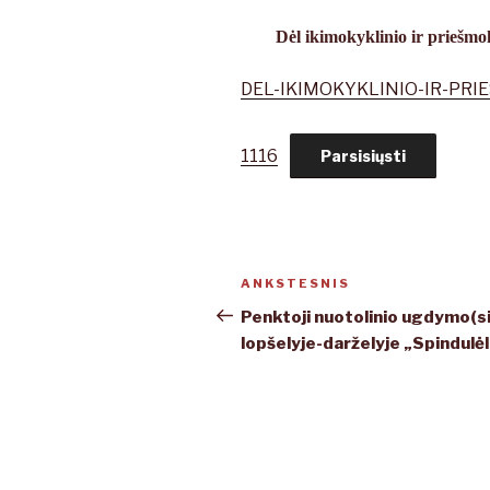
Dėl ikimokyklinio ir priešm
DEL-IKIMOKYKLINIO-IR-PR
1116
Parsisiųsti
Navigacija
ANKSTESNIS
Ankstesnis
tarp
įrašas
Penktoji nuotolinio ugdymo(si
lopšelyje-darželyje „Spindulėl
įrašų