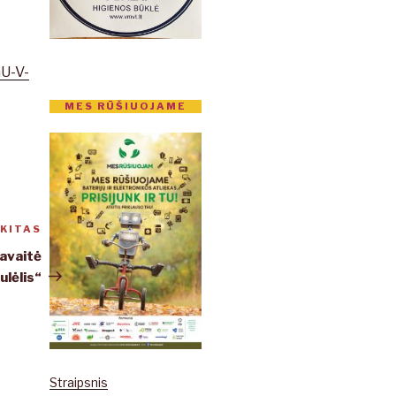
U-V-
MES RŪŠIUOJAME
KITAS
Kitas
įrašas
savaitė
ulėlis“
Straipsnis