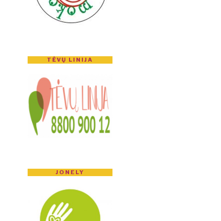
TĖVŲ LINIJA
JONELY