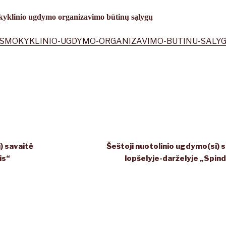
okyklinio ugdymo organizavimo būtinų sąlygų
IESMOKYKLINIO-UGDYMO-ORGANIZAVIMO-BUTINU-SALYG
) savaitė
Šeštoji nuotolinio ugdymo(si) 
is“
lopšelyje-darželyje „Spind