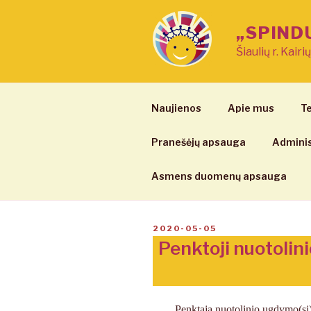
Eiti
prie
„SPIND
turinio
Šiaulių r. Kairi
Naujienos
Apie mus
Te
Pranešėjų apsauga
Adminis
Asmens duomenų apsauga
PASKELBTA
2020-05-05
Penktoji nuotolini
Penktąją nuotolinio ugdymo(si