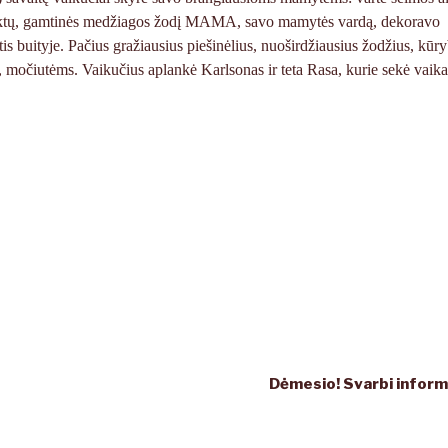
s daiktų, gamtinės medžiagos žodį MAMA, savo mamytės vardą, dekoravo
 buityje. Pačius gražiausius piešinėlius, nuoširdžiausius žodžius, kūry
očiutėms. Vaikučius aplankė Karlsonas ir teta Rasa, kurie sekė vaik
Dėmesio! Svarbi informa