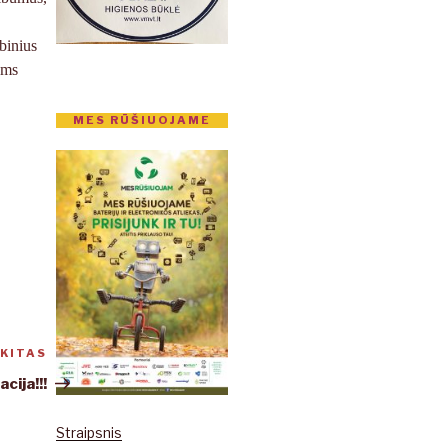
binius
ams
MES RŪŠIUOJAME
KITAS
Kitas
įrašas
cija!!!
Straipsnis