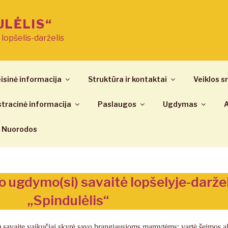
ULĖLIS“
ų lopšelis-darželis
isinė informacija
Struktūra ir kontaktai
Veiklos sr
tracinė informacija
Paslaugos
Ugdymas
A
Nuorodos
o ugdymo(si) savaitė lopšelyje-darže
„Spindulėlis“
) savaitę vaikučiai skyrė savo brangiausioms mamytėms: vartė šeimos 