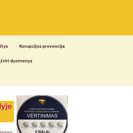
itys
Korupcijos prevencija
tviri duomenys
lyje
albumus,