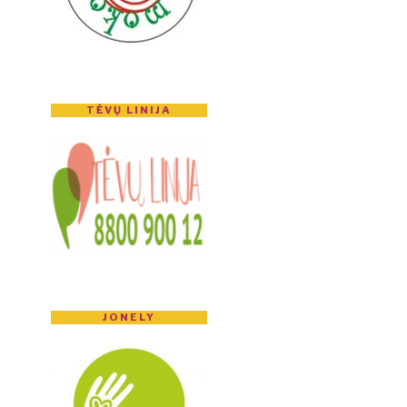
TĖVŲ LINIJA
JONELY