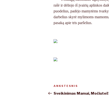
rašė ir dėliojo iš įvairių aplinko
puodelius, padėjo mamytėms tvarkytis
darbelius skyrė mylimoms mamoms, m
pasaką apie tris paršelius.
Navigacija
ANKSTESNIS
Ankstesnis
tarp
įrašas
Sveikinimas Mamai, Močiutei!
įrašų