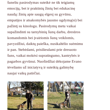
šuneliu pasirodymas suteikė ne tik teigiamų
emocijų, bet ir praktinių žinių bei edukacinę
naudą: žinių apie saugų elgesį su gyvūnu,
empatijos ir atsakomybės jausmo ugdymą(si) bei
pažintį su kinologu. Pasirodymų metu vaikai
supažindinti su tarnybinių šunų darbu, dresūros
komandomis bei įvairiomis šunų veiklomis,
pavyzdžiui, daiktų paieška, nusikaltėlio suėmimu
ir pan. Stebėdami, prisiliesdami prie dresuoto
šuns, vaikai mokėsi supratingumo, kantrybės ir
pagarbos gyvūnui. Nuoširdžiai dėkojame Evano
tėveliams už iniciatyvą ir suteiktą galimybę
naujai vaikų patirčiai.