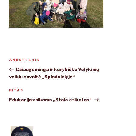
Navigacija
ANKSTESNIS
Ankstesnis
tarp
įrašas
Džiaugsminga ir kūrybiška Velykinių
įrašų
veiklų savaitė „Spindulėlyje“
KITAS
Kitas
įrašas
Edukacija vaikams ,,Stalo etiketas“