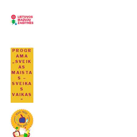
PROGR
AMA
„SVEIK
AS
MAISTA
S –
SVEIKA
S
VAIKAS
“