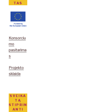
TAS
Konsorciu
mo
pasitarima
s
Projekto
sklaida
SVEIKA
TĄ
STIPRIN
ANTI