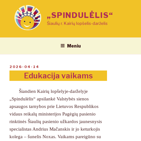
Eiti
prie
„SPINDULĖLIS“
turinio
Šiaulių r. Kairių lopšelis-darželis
Meniu
PASKELBTA
2026-04-14
Edukacija vaikams
Šiandien Kairių lopšelyje-darželyje
„Spindulėlis“ apsilankė Valstybės sienos
apsaugos tarnybos prie Lietuvos Respublikos
vidaus reikalų ministerijos Pagėgių pasienio
rinktinės Šiaulių pasienio užkardos jaunesnysis
specialistas Andrius Mačanskis ir jo keturkojis
kolega – šunelis Noxas. Vaikams pareigūno su