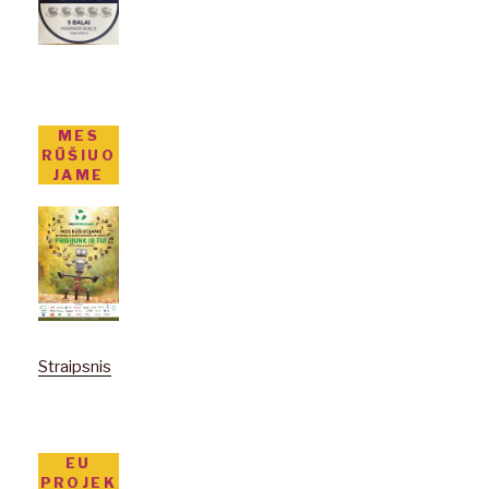
MES
RŪŠIUO
JAME
Straipsnis
EU
PROJEK