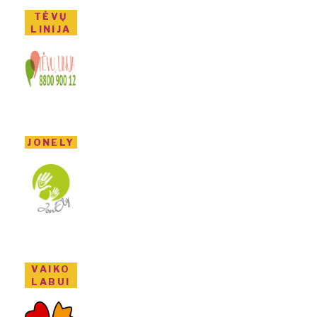
TĖVŲ
LINIJA
JONELY
VAIKO
LABUI