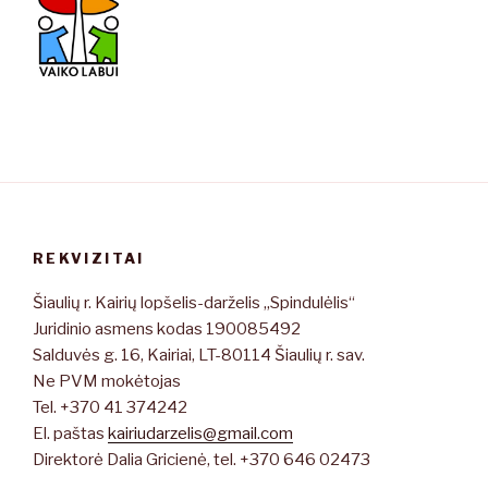
REKVIZITAI
Šiaulių r. Kairių lopšelis-darželis „Spindulėlis“
Juridinio asmens kodas 190085492
Salduvės g. 16, Kairiai, LT-80114 Šiaulių r. sav.
Ne PVM mokėtojas
Tel. +370 41 374242
El. paštas
kairiudarzelis@gmail.com
Direktorė Dalia Gricienė, tel. +370 646 02473