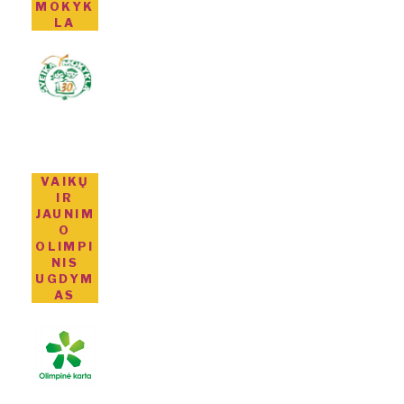
MOKYK
LA
VAIKŲ
IR
JAUNIM
O
OLIMPI
NIS
UGDYM
AS