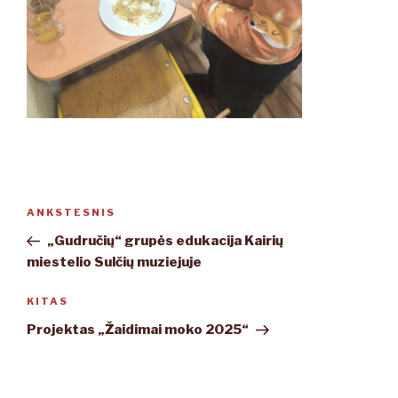
Navigacija
ANKSTESNIS
Ankstesnis
tarp
įrašas
„Gudručių“ grupės edukacija Kairių
įrašų
miestelio Sulčių muziejuje
KITAS
Kitas
įrašas
Projektas „Žaidimai moko 2025“