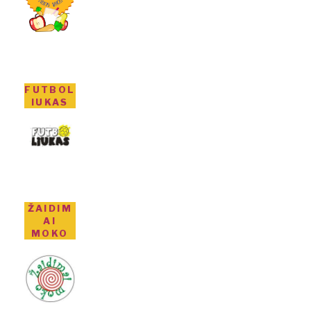
FUTBOL
IUKAS
ŽAIDIM
AI
MOKO