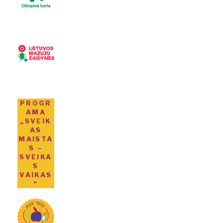
PROGR
AMA
„SVEIK
AS
MAISTA
S –
SVEIKA
S
VAIKAS
“