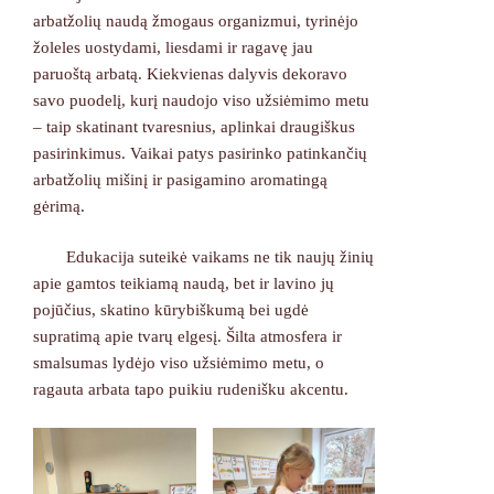
arbatžolių naudą žmogaus organizmui, tyrinėjo
žoleles uostydami, liesdami ir ragavę jau
paruoštą arbatą. Kiekvienas dalyvis dekoravo
savo puodelį, kurį naudojo viso užsiėmimo metu
– taip skatinant tvaresnius, aplinkai draugiškus
pasirinkimus. Vaikai patys pasirinko patinkančių
arbatžolių mišinį ir pasigamino aromatingą
gėrimą.
Edukacija suteikė vaikams ne tik naujų žinių
apie gamtos teikiamą naudą, bet ir lavino jų
pojūčius, skatino kūrybiškumą bei ugdė
supratimą apie tvarų elgesį. Šilta atmosfera ir
smalsumas lydėjo viso užsiėmimo metu, o
ragauta arbata tapo puikiu rudenišku akcentu.