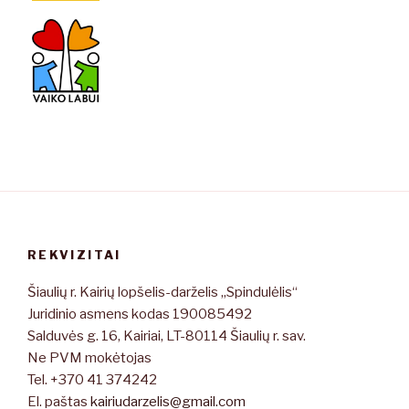
REKVIZITAI
Šiaulių r. Kairių lopšelis-darželis „Spindulėlis“
Juridinio asmens kodas 190085492
Salduvės g. 16, Kairiai, LT-80114 Šiaulių r. sav.
Ne PVM mokėtojas
Tel. +370 41 374242
El. paštas
kairiudarzelis@gmail.com