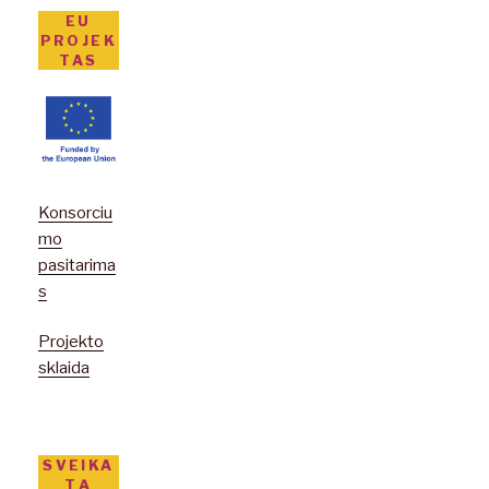
EU
PROJEK
TAS
Konsorciu
mo
pasitarima
s
Projekto
sklaida
SVEIKA
TĄ