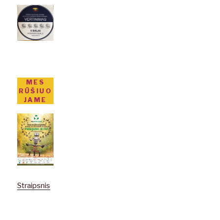
MES
RŪŠIUO
JAME
Straipsnis