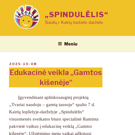
Eiti
prie
„SPINDULĖLIS“
turinio
Šiaulių r. Kairių lopšelis-darželis
Meniu
PASKELBTA
2025-10-08
Edukacinė veikla „Gamtos
kišenėje“
Įgyvendinant aplinkosauginį projektą
,,Tvariai naudoju – gamtą tausoju“ spalio 7 d.
Kairių lopšelyje-darželyje ,,Spindulėlis“
visuomenės sveikatos biuro specialistė Raminta
pakvietė vaikus į edukacinę veiklą „Gamtos
kišenėje“. Užsiėmimo metu vaikai aiškinosi