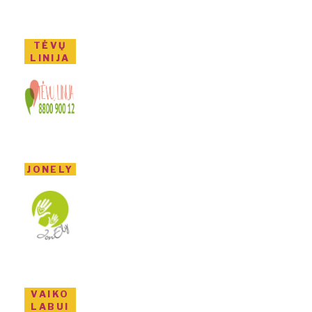
TĖVŲ
LINIJA
JONELY
VAIKO
LABUI