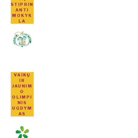
STIPRIN
ANTI
MOKYK
LA
VAIKŲ
IR
JAUNIM
O
OLIMPI
NIS
UGDYM
AS