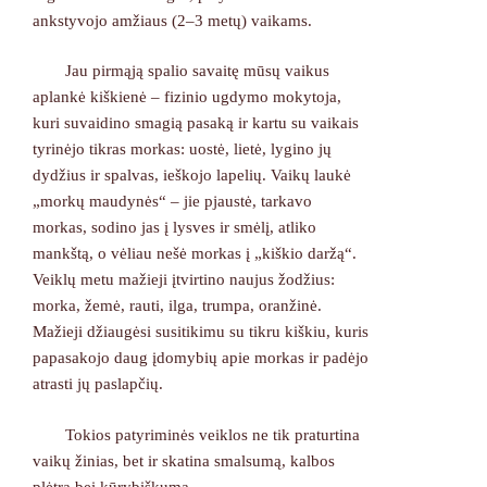
ankstyvojo amžiaus (2–3 metų) vaikams.
Jau pirmąją spalio savaitę mūsų vaikus
aplankė kiškienė – fizinio ugdymo mokytoja,
kuri suvaidino smagią pasaką ir kartu su vaikais
tyrinėjo tikras morkas: uostė, lietė, lygino jų
dydžius ir spalvas, ieškojo lapelių. Vaikų laukė
„morkų maudynės“ – jie pjaustė, tarkavo
morkas, sodino jas į lysves ir smėlį, atliko
mankštą, o vėliau nešė morkas į „kiškio daržą“.
Veiklų metu mažieji įtvirtino naujus žodžius:
morka, žemė, rauti, ilga, trumpa, oranžinė.
Mažieji džiaugėsi susitikimu su tikru kiškiu, kuris
papasakojo daug įdomybių apie morkas ir padėjo
atrasti jų paslapčių.
Tokios patyriminės veiklos ne tik praturtina
vaikų žinias, bet ir skatina smalsumą, kalbos
plėtrą bei kūrybiškumą.