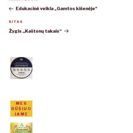
Ankstesnis
tarp
įrašas
Edukacinė veikla „Gamtos kišenėje“
įrašų
KITAS
Kitas
įrašas
Žygis ,,Kaštonų takais“
MES
RŪŠIUO
JAME