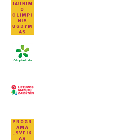
JAUNIM
O
OLIMPI
NIS
UGDYM
AS
PROGR
AMA
„SVEIK
AS