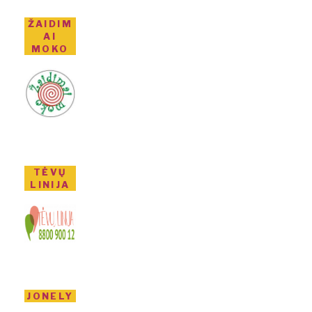
ŽAIDIM
AI
MOKO
TĖVŲ
LINIJA
JONELY