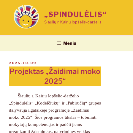
Eiti
prie
„SPINDULĖLIS“
turinio
Šiaulių r. Kairių lopšelis-darželis
Meniu
PASKELBTA
2025-10-09
Projektas „Žaidimai moko
2025“
Šiaulių r. Kairių lopšelio-darželio
„Spindulėlis“ „Kodėlčiukų“ ir „Pabiručių“ grupės
dalyvauja ilgalaikėje programoje „Žaidimai
moko 2025“. Šios programos tikslas – tobulinti
mokytojų kompetencijas ir padėti jiems
organizuoti žaismingas, patyrimines veiklas