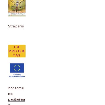
Straipsnis
EU
PROJEK
TAS
Konsorciu
mo
pasitarima