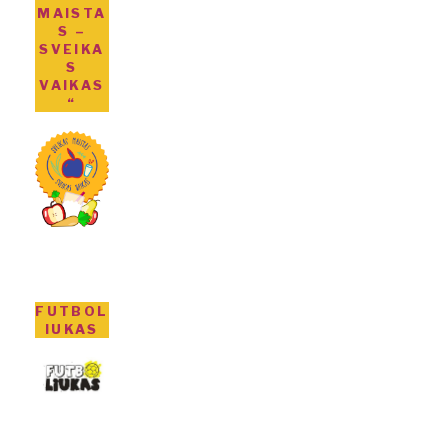
MAISTA
S –
SVEIKA
S
VAIKAS
“
FUTBOL
IUKAS