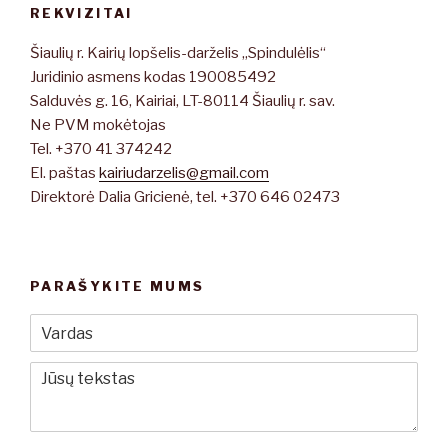
REKVIZITAI
Šiaulių r. Kairių lopšelis-darželis „Spindulėlis“
Juridinio asmens kodas 190085492
Salduvės g. 16, Kairiai, LT-80114 Šiaulių r. sav.
Ne PVM mokėtojas
Tel. +370 41 374242
El. paštas
kairiudarzelis@gmail.com
Direktorė Dalia Gricienė, tel. +370 646 02473
PARAŠYKITE MUMS