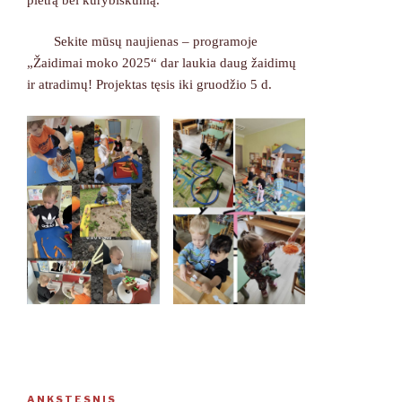
Sekite mūsų naujienas – programoje
„Žaidimai moko 2025“ dar laukia daug žaidimų
ir atradimų! Projektas tęsis iki gruodžio 5 d.
Navigacija
ANKSTESNIS