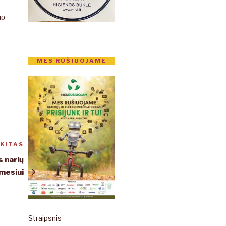
mo
MES RŪŠIUOJAME
KITAS
Kitas
įrašas
 narių
mesiui
Straipsnis