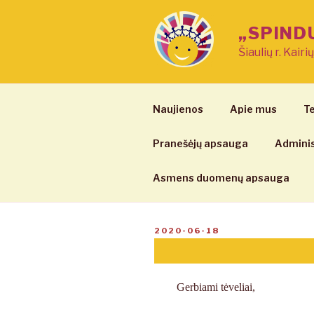
Eiti
prie
„SPIND
turinio
Šiaulių r. Kairi
Naujienos
Apie mus
Te
Pranešėjų apsauga
Adminis
Asmens duomenų apsauga
PASKELBTA
2020-06-18
Gerbiami tėveliai,