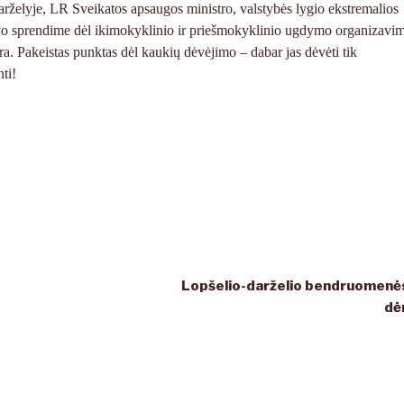
arželyje, LR Sveikatos apsaugos ministro, valstybės lygio ekstremalios
ovo sprendime dėl ikimokyklinio ir priešmokyklinio ugdymo organizavi
a. Pakeistas punktas dėl kaukių dėvėjimo – dabar jas dėvėti tik
ti!
Lopšelio-darželio bendruomenės
dė