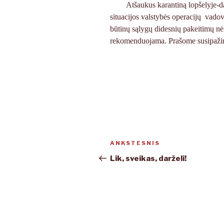
Atšaukus karantiną lopšelyje-d
situacijos valstybės operacijų vad
būtinų sąlygų didesnių pakeitimų nėr
rekomenduojama. Prašome susipažin
Navigacija
ANKSTESNIS
Ankstesnis
tarp
įrašas
Lik, sveikas, darželi!
įrašų