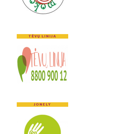
TĖVŲ LINIJA
JONELY