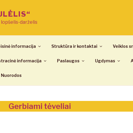
ULĖLIS“
ų lopšelis-darželis
isinė informacija
Struktūra ir kontaktai
Veiklos sr
tracinė informacija
Paslaugos
Ugdymas
A
Nuorodos
Gerbiami tėveliai