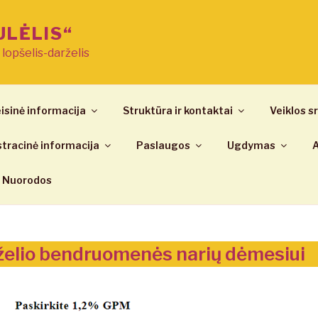
ULĖLIS“
ų lopšelis-darželis
isinė informacija
Struktūra ir kontaktai
Veiklos sr
tracinė informacija
Paslaugos
Ugdymas
A
Nuorodos
želio bendruomenės narių dėmesiui