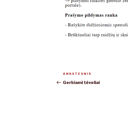
Navigacija
ANKSTESNIS
Ankstesnis
tarp
įrašas
Gerbiami tėveliai
įrašų