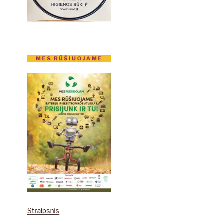
MES RŪŠIUOJAME
Straipsnis