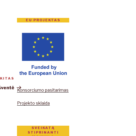
EU PROJEKTAS
KITAS
Kitas
įrašas
 šventė
Konsorciumo pasitarimas
Projekto sklaida
SVEIKATĄ
STIPRINANTI