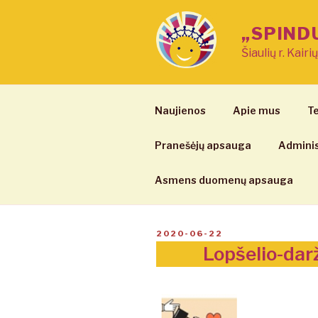
Eiti
prie
„SPIND
turinio
Šiaulių r. Kairi
Naujienos
Apie mus
Te
Pranešėjų apsauga
Adminis
Asmens duomenų apsauga
PASKELBTA
2020-06-22
Lopšelio-dar