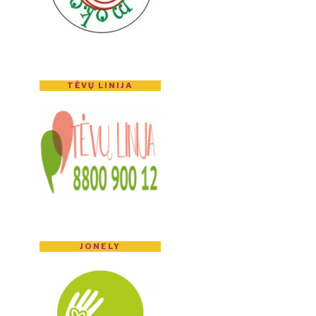
TĖVŲ LINIJA
JONELY