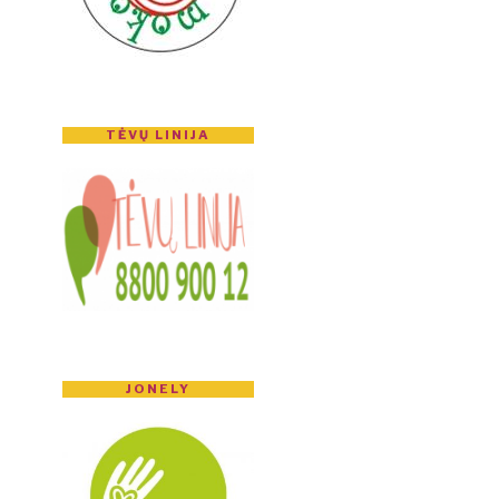
TĖVŲ LINIJA
JONELY