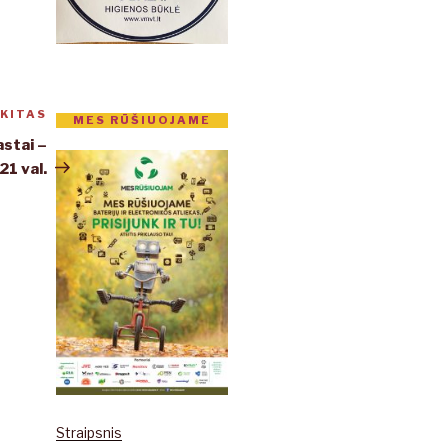
KITAS
Kitas
MES RŪŠIUOJAME
įrašas
astai –
21 val.
Straipsnis