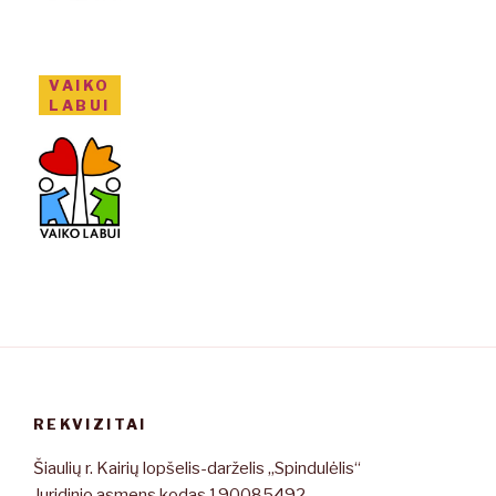
VAIKO
LABUI
REKVIZITAI
Šiaulių r. Kairių lopšelis-darželis „Spindulėlis“
Juridinio asmens kodas 190085492