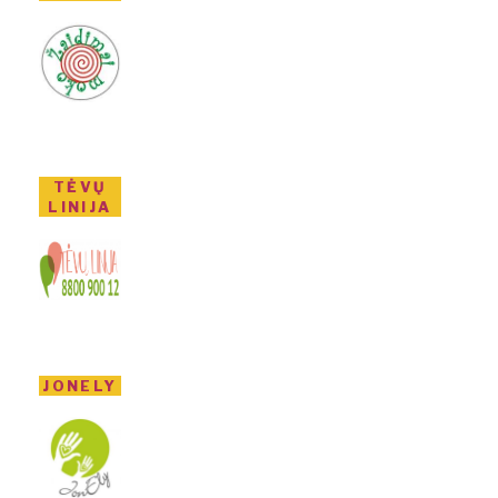
TĖVŲ
LINIJA
JONELY