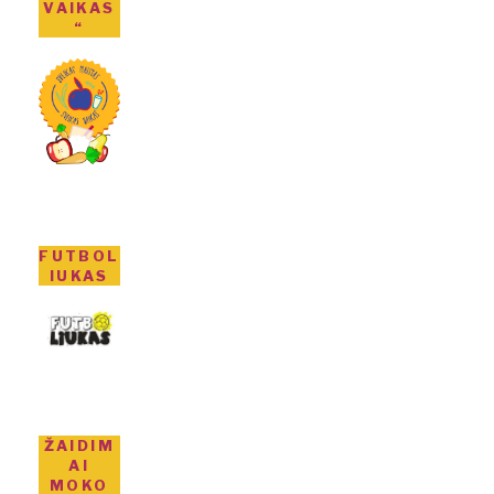
VAIKAS
“
FUTBOL
IUKAS
ŽAIDIM
AI
MOKO