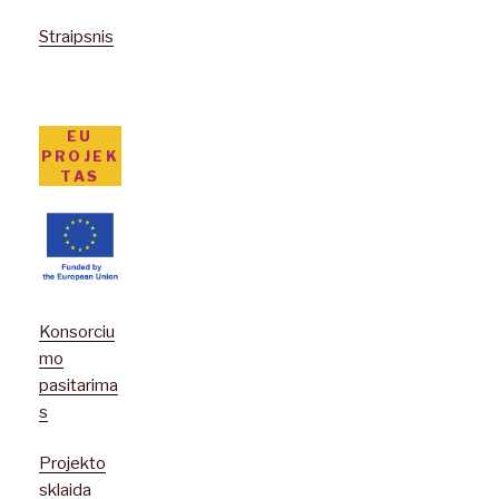
Straipsnis
EU
PROJEK
TAS
Konsorciu
mo
pasitarima
s
Projekto
sklaida