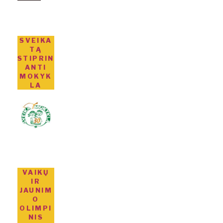
SVEIKA
TĄ
STIPRIN
ANTI
MOKYK
LA
VAIKŲ
IR
JAUNIM
O
OLIMPI
NIS