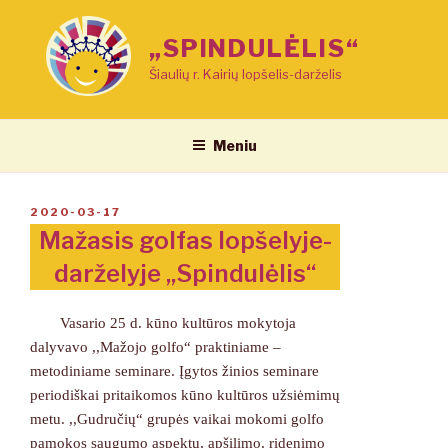
Eiti
prie
„SPINDULĖLIS“
turinio
Šiaulių r. Kairių lopšelis-darželis
Meniu
PASKELBTA
2020-03-17
Mažasis golfas lopšelyje-
darželyje „Spindulėlis“
Vasario 25 d. kūno kultūros mokytoja
dalyvavo ,,Mažojo golfo“ praktiniame –
metodiniame seminare. Įgytos žinios seminare
periodiškai pritaikomos kūno kultūros užsiėmimų
metu. ,,Gudručių“ grupės vaikai mokomi golfo
pamokos saugumo aspektų, apšilimo, ridenimo