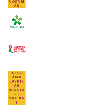
UGDYM
AS
PROGR
AMA
„SVEIK
AS
MAISTA
S –
SVEIKA
S