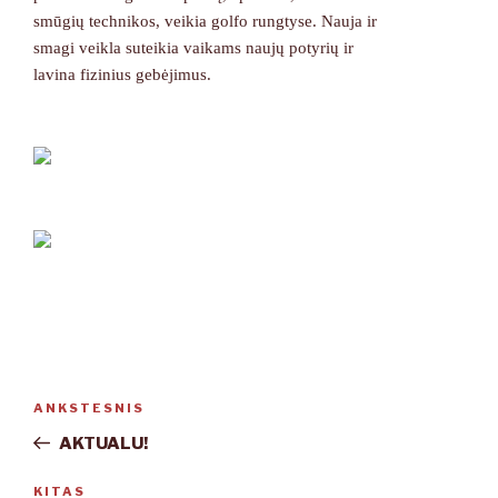
smūgių technikos, veikia golfo rungtyse. Nauja ir
smagi veikla suteikia vaikams naujų potyrių ir
lavina fizinius gebėjimus.
Navigacija
ANKSTESNIS
Ankstesnis
tarp
įrašas
AKTUALU!
įrašų
KITAS
Kitas