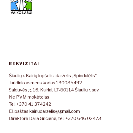
REKVIZITAI
Šiaulių r. Kairių lopšelis-darželis „Spindulėlis“
Juridinio asmens kodas 190085492
Salduvės g. 16, Kairiai, LT-80114 Šiaulių r. sav.
Ne PVM mokėtojas
Tel. +370 41 374242
El. paštas
kairiudarzelis@gmail.com
Direktorė Dalia Gricienė, tel. +370 646 02473