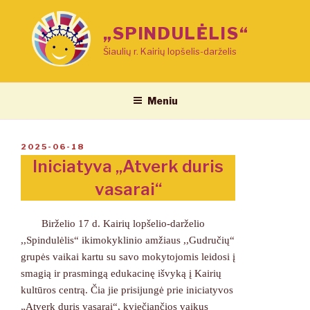
Eiti
prie
„SPINDULĖLIS“
turinio
Šiaulių r. Kairių lopšelis-darželis
Meniu
PASKELBTA
2025-06-18
Iniciatyva „Atverk duris
vasarai“
Birželio 17 d. Kairių lopšelio-darželio
,,Spindulėlis“ ikimokyklinio amžiaus ,,Gudručių“
grupės vaikai kartu su savo mokytojomis leidosi į
smagią ir prasmingą edukacinę išvyką į Kairių
kultūros centrą. Čia jie prisijungė prie iniciatyvos
„Atverk duris vasarai“, kviečiančios vaikus