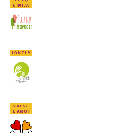
LINIJA
JONELY
VAIKO
LABUI