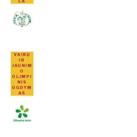
LA
VAIKŲ
IR
JAUNIM
O
OLIMPI
NIS
UGDYM
AS