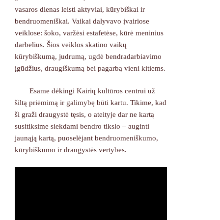
vasaros dienas leisti aktyviai, kūrybiškai ir
bendruomeniškai. Vaikai dalyvavo įvairiose
veiklose: šoko, varžėsi estafetėse, kūrė meninius
darbelius. Šios veiklos skatino vaikų
kūrybiškumą, judrumą, ugdė bendradarbiavimo
įgūdžius, draugiškumą bei pagarbą vieni kitiems.
Esame dėkingi Kairių kultūros centrui už
šiltą priėmimą ir galimybę būti kartu. Tikime, kad
ši graži draugystė tęsis, o ateityje dar ne kartą
susitiksime siekdami bendro tikslo – auginti
jaunąją kartą, puoselėjant bendruomeniškumo,
kūrybiškumo ir draugystės vertybes.