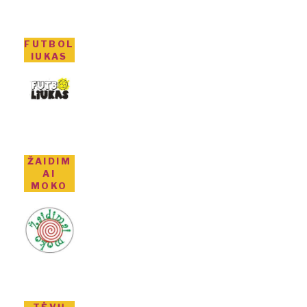
FUTBOL
IUKAS
ŽAIDIM
AI
MOKO
TĖVŲ