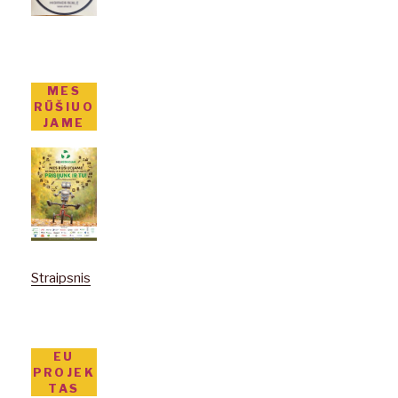
MES
RŪŠIUO
JAME
Straipsnis
EU
PROJEK
TAS