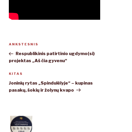
Navigacija
ANKSTESNIS
Ankstesnis
tarp
įrašas
Respublikinis patirtinio ugdymo(si)
įrašų
projektas „Aš čia gyvenu“
KITAS
Kitas
įrašas
Joninių rytas „Spindulėlyje“ – kupinas
pasakų, šokių ir žolynų kvapo