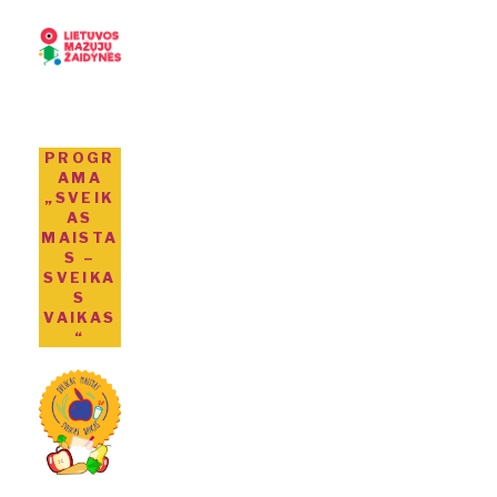
PROGR
AMA
„SVEIK
AS
MAISTA
S –
SVEIKA
S
VAIKAS
“