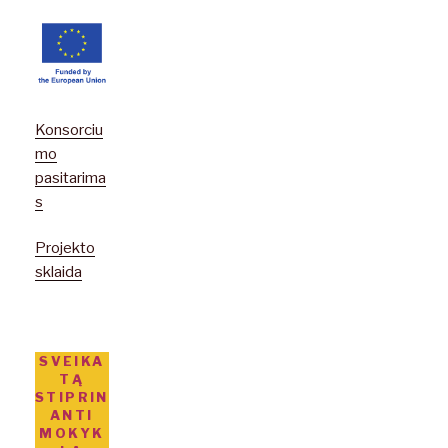
Konsorciu
mo
pasitarima
s
Projekto
sklaida
SVEIKA
TĄ
STIPRIN
ANTI
MOKYK