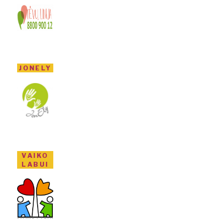
JONELY
VAIKO
LABUI