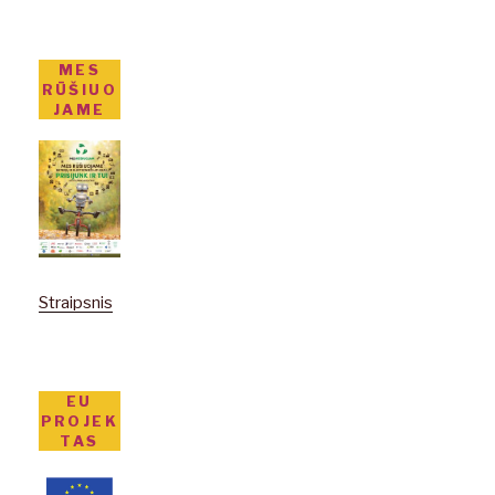
MES
RŪŠIUO
JAME
Straipsnis
EU
PROJEK
TAS