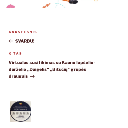
Navigacija
ANKSTESNIS
Ankstesnis
tarp
įrašas
SVARBU!
įrašų
KITAS
Kitas
įrašas
Virtualus susitikimas su Kauno lopšelio-
darželio ,,Daigelis“ ,,Bitučių“ grupės
draugais