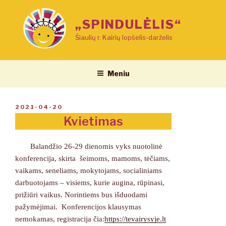
Eiti
prie
„SPINDULĖLIS“
turinio
Šiaulių r. Kairių lopšelis-darželis
Meniu
PASKELBTA
2021-04-20
Kvietimas
Balandžio 26-29 dienomis vyks nuotolinė
konferencija, skirta šeimoms, mamoms, tėčiams,
vaikams, seneliams, mokytojams, socialiniams
darbuotojams – visiems, kurie augina, rūpinasi,
prižiūri vaikus. Norintiems bus išduodami
pažymėjimai. Konferencijos klausymas
nemokamas, registracija čia:
https://tevairysyje.lt