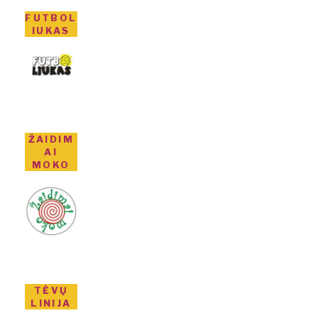
FUTBOL
IUKAS
ŽAIDIM
AI
MOKO
TĖVŲ
LINIJA