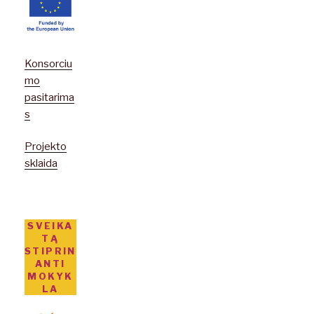
Konsorciu
mo
pasitarima
s
Projekto
sklaida
SVEIKA
TĄ
STIPRIN
ANTI
MOKYK
LA