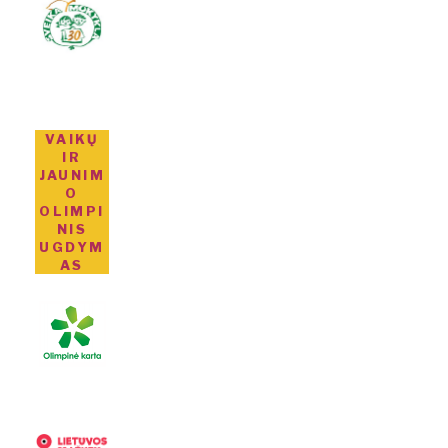
VAIKŲ
IR
JAUNIM
O
OLIMPI
NIS
UGDYM
AS