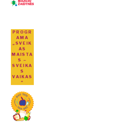
PROGR
AMA
„SVEIK
AS
MAISTA
S –
SVEIKA
S
VAIKAS
“