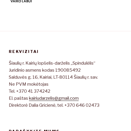
REKVIZITAI
Šiaulių r. Kairių lopšelis-darželis „Spindulėlis“
Juridinio asmens kodas 190085492
Salduvės g. 16, Kairiai, LT-80114 Šiaulių r. sav.
Ne PVM mokėtojas
Tel. +370 41 374242
El. paštas
kairiudarzelis@gmail.com
Direktorė Dalia Gricienė, tel. +370 646 02473