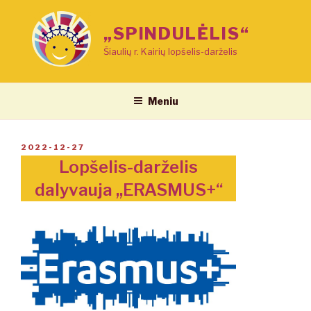
Eiti
prie
„SPINDULĖLIS“
turinio
Šiaulių r. Kairių lopšelis-darželis
Meniu
PASKELBTA
2022-12-27
Lopšelis-darželis
dalyvauja ,,ERASMUS+“