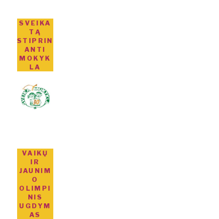
SVEIKA
TĄ
STIPRIN
ANTI
MOKYK
LA
VAIKŲ
IR
JAUNIM
O
OLIMPI
NIS
UGDYM
AS