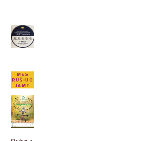
MES
RŪŠIUO
JAME
Straipsnis