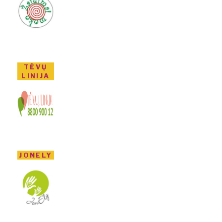
TĖVŲ
LINIJA
JONELY