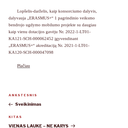
Lopšelis-darželis, kaip konsorciumo dalyvis,
dalyvauja „ERASMUS+“ 1 pagrindinio veiksmo
bendrojo ugdymo mobilumo projekte su daugiau
kaip vienu dotacijos gavėju Nr. 2022-1-LT01-
KA121-SCH-000062452 įgyvendinant
„ERASMUS+“ akreditaciją Nr. 2021-1-LT01-
KA120-SCH-000047098
Plačiau
Navigacija
ANKSTESNIS
Ankstesnis
tarp
įrašas
Sveikinimas
įrašų
KITAS
Kitas
įrašas
VIENAS LAUKE – NE KARYS