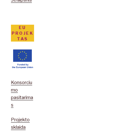
EU
PROJEK
TAS
Konsorciu
mo
pasitarima
s
Projekto
sklaida