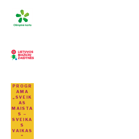
PROGR
AMA
„SVEIK
AS
MAISTA
S –
SVEIKA
S
VAIKAS
“