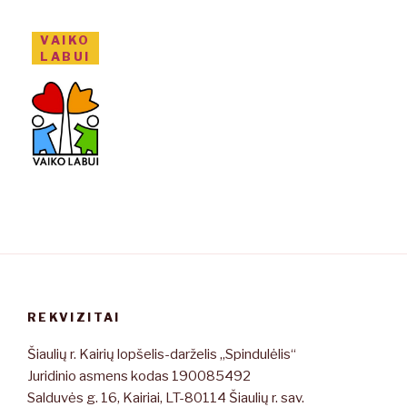
VAIKO
LABUI
REKVIZITAI
Šiaulių r. Kairių lopšelis-darželis „Spindulėlis“
Juridinio asmens kodas 190085492
Salduvės g. 16, Kairiai, LT-80114 Šiaulių r. sav.